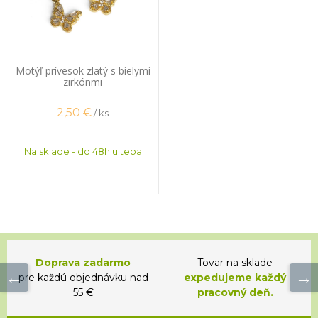
Motýľ prívesok zlatý s bielymi
zirkónmi
2,50
€
/ ks
Na sklade - do 48h u teba
Doprava zadarmo
Tovar na sklade
pre každú objednávku nad
expedujeme každý
55 €
pracovný deň.