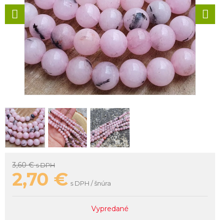
3,60 €
s DPH
2,70
€
s DPH / šnúra
Vypredané