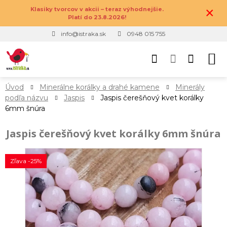
×
Klasiky tvorcov v akcii – teraz výhodnejšie.
Platí do 23.8.2026!
info@istraka.sk
0948 015 755
Úvod
Minerálne korálky a drahé kamene
Minerály
podľa názvu
Jaspis
Jaspis čerešňový kvet korálky
6mm šnúra
Jaspis čerešňový kvet korálky 6mm šnúra
Zľava -25%