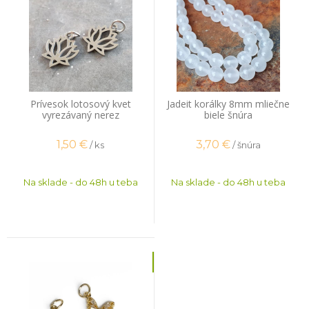
Prívesok lotosový kvet
Jadeit korálky 8mm mliečne
vyrezávaný nerez
biele šnúra
1,50
€
3,70
€
/ ks
/ šnúra
Na sklade - do 48h u teba
Na sklade - do 48h u teba