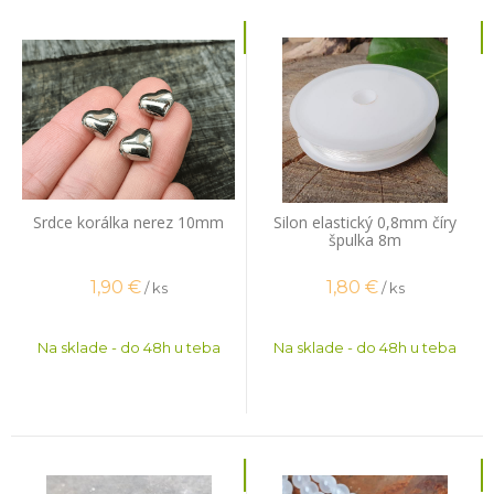
Srdce korálka nerez 10mm
Silon elastický 0,8mm číry
špulka 8m
1,90
€
1,80
€
/ ks
/ ks
Na sklade - do 48h u teba
Na sklade - do 48h u teba