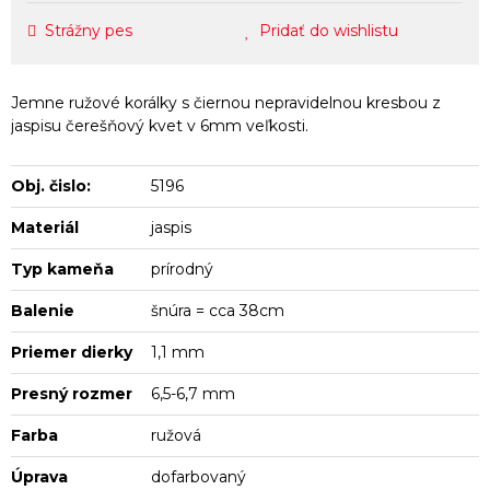
Strážny pes
Pridať do wishlistu
Jemne ružové korálky s čiernou nepravidelnou kresbou z
jaspisu čerešňový kvet v 6mm veľkosti.
Obj. čislo:
5196
Materiál
jaspis
Typ kameňa
prírodný
Balenie
šnúra = cca 38cm
Priemer dierky
1,1 mm
Presný rozmer
6,5-6,7 mm
Farba
ružová
Úprava
dofarbovaný