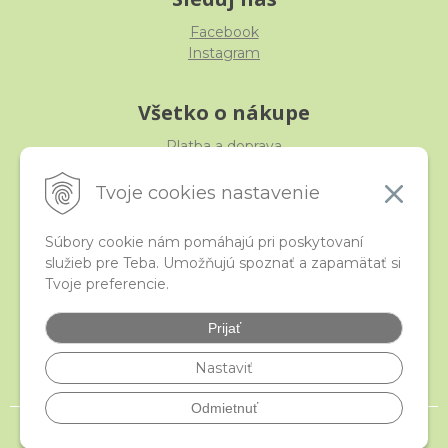
Facebook
Instagram
Všetko o nákupe
Platba a doprava
Reklamácia, výmena, vrátenie
Obchodné podmienky
Tvoje cookies nastavenie
Ochrana osobných údajov
Súbory cookie nám pomáhajú pri poskytovaní
služieb pre Teba. Umožňujú spoznať a zapamätať si
iStraka
Tvoje preferencie.
Kontakt
Veľkoobchod
Prijať
Najčastejšie otázky
Certifikáty
Nastaviť
Odmietnuť
© 2026 istraka.sk - najligotavejšie korálky a polodrahokamy široko ďaleko •
NextShop
&
e-shop Pohoda Connector
by
NextCom s.r.o.