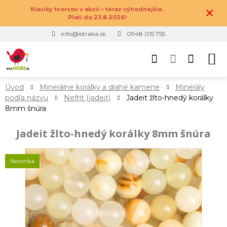
×
Klasiky tvorcov v akcii – teraz výhodnejšie.
Platí do 23.8.2026!
info@istraka.sk
0948 015 755
Úvod
Minerálne korálky a drahé kamene
Minerály
podľa názvu
Nefrit (jadeit)
Jadeit žlto-hnedý korálky
8mm šnúra
Jadeit žlto-hnedý korálky 8mm šnúra
Novinka