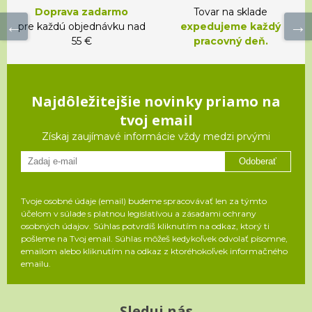
Doprava zadarmo
Tovar na sklade
pre každú objednávku nad
expedujeme každý
55 €
pracovný deň.
Najdôležitejšie novinky priamo na
tvoj email
Získaj zaujímavé informácie vždy medzi prvými
Odoberať
Tvoje osobné údaje (email) budeme spracovávať len za týmto
účelom v súlade s platnou legislatívou a zásadami ochrany
osobných údajov. Súhlas potvrdíš kliknutím na odkaz, ktorý ti
pošleme na Tvoj email. Súhlas môžeš kedykoľvek odvolať písomne,
emailom alebo kliknutím na odkaz z ktoréhokoľvek informačného
emailu.
Sleduj nás