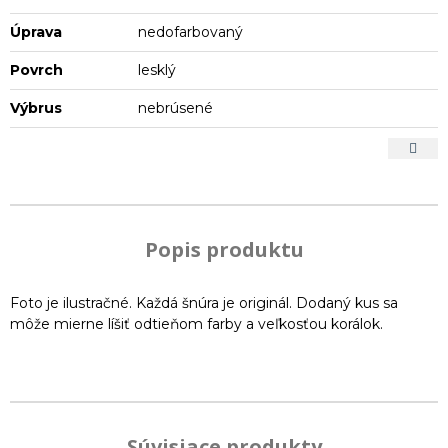
Úprava
nedofarbovaný
Povrch
lesklý
Výbrus
nebrúsené
Popis produktu
Foto je ilustračné. Každá šnúra je originál. Dodaný kus sa
môže mierne líšiť odtieňom farby a veľkosťou korálok.
Súvisiace produkty