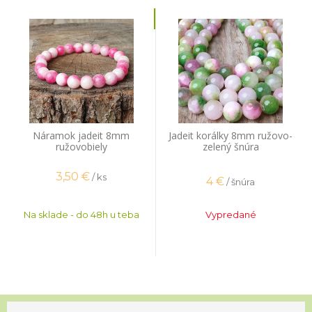
Náramok jadeit 8mm
Jadeit korálky 8mm ružovo-
ružovobiely
zelený šnúra
3,50
€
/ ks
4
€
/ šnúra
Na sklade - do 48h u teba
Vypredané