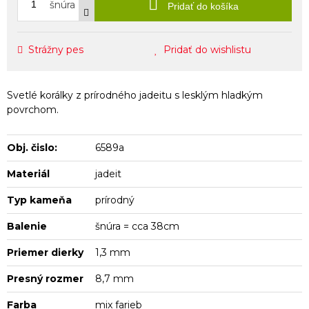
šnúra
Pridať do košíka
Strážny pes
Pridať do wishlistu
Svetlé korálky z prírodného jadeitu s lesklým hladkým
povrchom.
Obj. čislo:
6589a
Materiál
jadeit
Typ kameňa
prírodný
Balenie
šnúra = cca 38cm
Priemer dierky
1,3 mm
Presný rozmer
8,7 mm
Farba
mix farieb