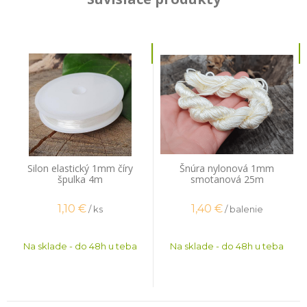
Silon elastický 1mm číry
Šnúra nylonová 1mm
špulka 4m
smotanová 25m
1,10
€
1,40
€
/ ks
/ balenie
Na sklade - do 48h u teba
Na sklade - do 48h u teba