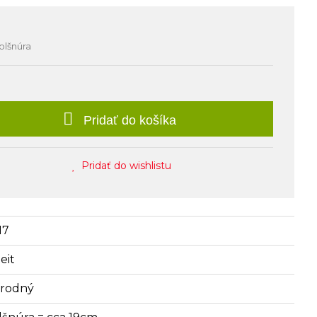
olšnúra
Pridať do košíka
Pridať do wishlistu
17
eit
írodný