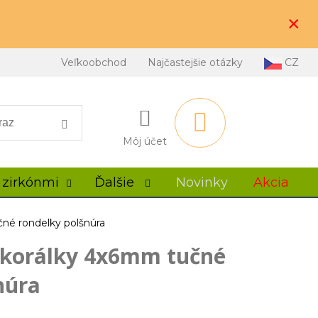
×
Veľkoobchod
Najčastejšie otázky
CZ
Môj účet
 zirkónmi
Ďalšie
Novinky
Akcia
čné rondelky polšnúra
 korálky 4x6mm tučné
núra