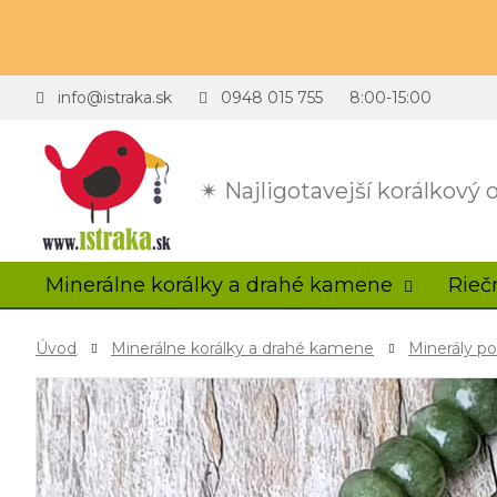
info@istraka.sk
0948 015 755
8:00-15:00
✴ Najligotavejší korálkový
Minerálne korálky a drahé kamene
Rieč
Úvod
Minerálne korálky a drahé kamene
Minerály p