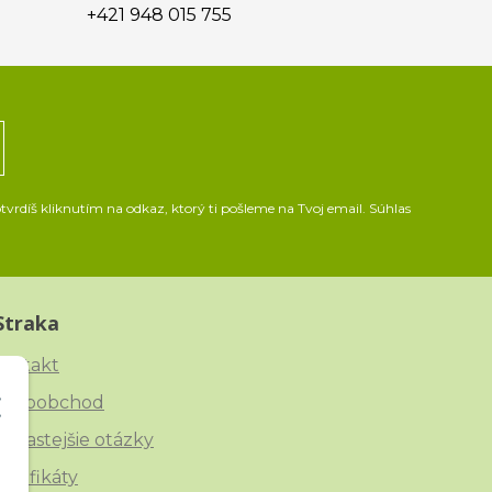
+421 948 015 755
vrdíš kliknutím na odkaz, ktorý ti pošleme na Tvoj email. Súhlas
Straka
ontakt
eľkoobchod
ajčastejšie otázky
ertifikáty