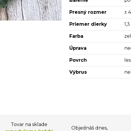
Balenie
po
Presný rozmer
± 
Priemer dierky
1,
Farba
ze
Úprava
ne
Povrch
les
Výbrus
ne
Tovar na sklade
Objednáš dnes,