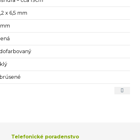
lšnúra = cca 19cm
4,2 x 6,5 mm
3 mm
lená
dofarbovaný
klý
brúsené
Telefonické poradenstvo