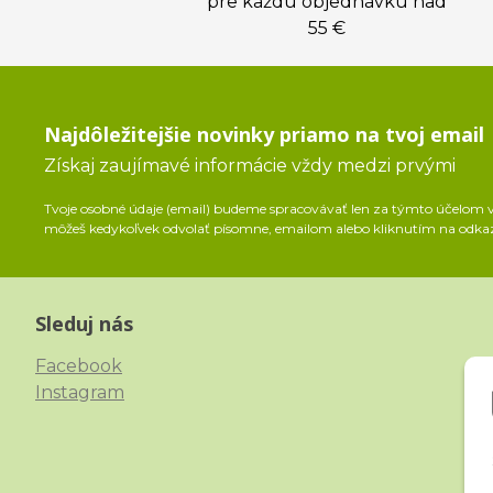
pre každú objednávku nad
55 €
Najdôležitejšie novinky priamo na tvoj email
Získaj zaujímavé informácie vždy medzi prvými
Tvoje osobné údaje (email) budeme spracovávať len za týmto účelom v 
môžeš kedykoľvek odvolať písomne, emailom alebo kliknutím na odka
Sleduj nás
Facebook
Instagram