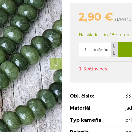
2,90
€
s DPH / p
Na sklade - do 48h u teba
polšnúra
Strážny pes
Obj. čislo:
33
Materiál
jad
Typ kameňa
pr