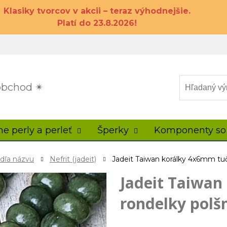
Klasiky tvorcov v akcii – teraz výhodnejšie.
Platí do 23.8.2026!
 obchod ✴
ne perly a perleť
Šperky
Komponenty so
odľa názvu
Nefrit (jadeit)
Jadeit Taiwan korálky 4x6mm tu
Jadeit Taiwan
rondelky polš