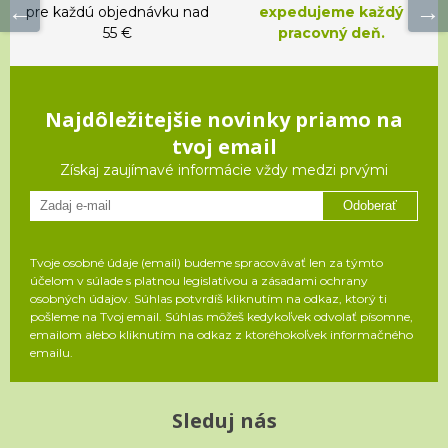
pre každú objednávku nad
expedujeme každý
55 €
pracovný deň.
Najdôležitejšie novinky priamo na
tvoj email
Získaj zaujímavé informácie vždy medzi prvými
Odoberať
Tvoje osobné údaje (email) budeme spracovávať len za týmto
účelom v súlade s platnou legislatívou a zásadami ochrany
osobných údajov. Súhlas potvrdíš kliknutím na odkaz, ktorý ti
pošleme na Tvoj email. Súhlas môžeš kedykoľvek odvolať písomne,
emailom alebo kliknutím na odkaz z ktoréhokoľvek informačného
emailu.
Sleduj nás