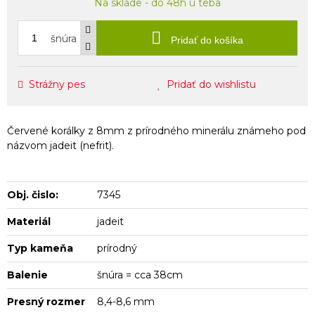
Na sklade - do 48h u teba
šnúra
Pridať do košíka
Strážny pes
Pridať do wishlistu
Červené korálky z 8mm z prírodného minerálu známeho pod
názvom jadeit (nefrit).
Obj. čislo:
7345
Materiál
jadeit
Typ kameňa
prírodný
Balenie
šnúra = cca 38cm
Presný rozmer
8,4-8,6 mm