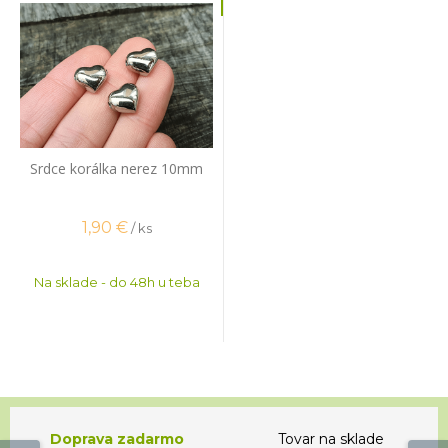
Srdce korálka nerez 10mm
1,90
€
/ ks
Na sklade - do 48h u teba
Doprava zadarmo
Tovar na sklade