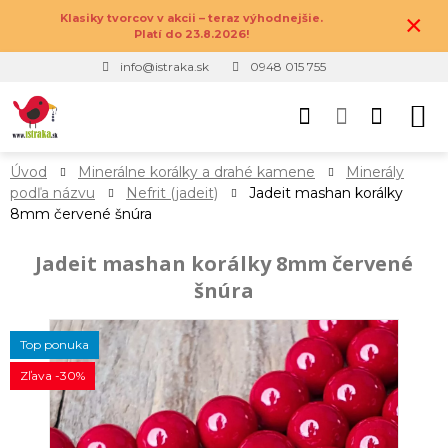
×
Klasiky tvorcov v akcii – teraz výhodnejšie.
Platí do 23.8.2026!
info@istraka.sk
0948 015 755
Úvod
Minerálne korálky a drahé kamene
Minerály
podľa názvu
Nefrit (jadeit)
Jadeit mashan korálky
8mm červené šnúra
Jadeit mashan korálky 8mm červené
šnúra
Top ponuka
Zľava -30%