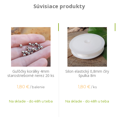
Súvisiace produkty
Guľôčky korálky 4mm
Silon elastický 0,8mm číry
starostrieborné nerez 20 ks
špulka 8m
1,80
€
1,80
€
/ balenie
/ ks
Na sklade - do 48h u teba
Na sklade - do 48h u teba