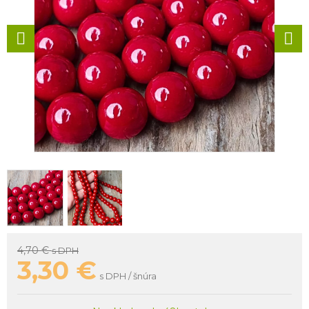
4,70 €
s DPH
3,30
€
s DPH / šnúra