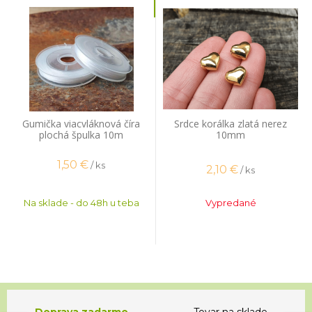
Gumička viacvláknová číra
Srdce korálka zlatá nerez
plochá špulka 10m
10mm
1,50
€
/ ks
2,10
€
/ ks
Na sklade - do 48h u teba
Vypredané
Doprava zadarmo
Tovar na sklade