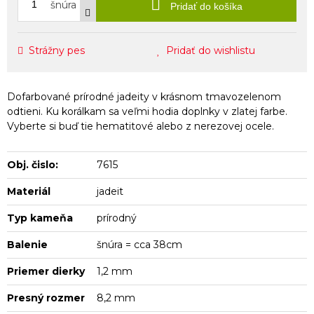
šnúra
Pridať do košíka
Strážny pes
Pridať do wishlistu
Dofarbované prírodné jadeity v krásnom tmavozelenom
odtieni. Ku korálkam sa veľmi hodia doplnky v zlatej farbe.
Vyberte si buď tie hematitové alebo z nerezovej ocele.
Obj. čislo:
7615
Materiál
jadeit
Typ kameňa
prírodný
Balenie
šnúra = cca 38cm
Priemer dierky
1,2 mm
Presný rozmer
8,2 mm