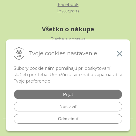
Facebook
Instagram
Všetko o nákupe
Platba a doprava
Reklamácia, výmena, vrátenie
Obchodné podmienky
Tvoje cookies nastavenie
Ochrana osobných údajov
Súbory cookie nám pomáhajú pri poskytovaní
služieb pre Teba. Umožňujú spoznať a zapamätať si
iStraka
Tvoje preferencie.
Kontakt
Veľkoobchod
Prijať
Najčastejšie otázky
Certifikáty
Nastaviť
Odmietnuť
© 2026 istraka.sk - najligotavejšie korálky a polodrahokamy široko ďaleko •
NextShop
&
e-shop Pohoda Connector
by
NextCom s.r.o.