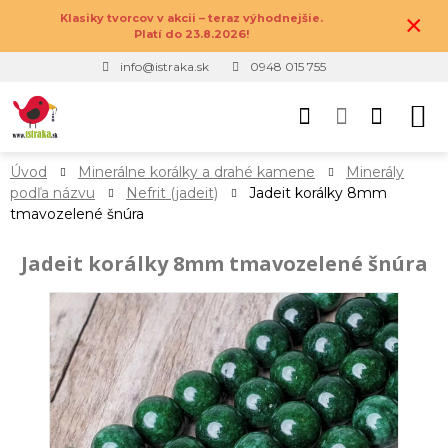
×
Klasiky tvorcov v akcii – teraz výhodnejšie.
Platí do 23.8.2026!
info@istraka.sk
0948 015 755
Úvod
Minerálne korálky a drahé kamene
Minerály
podľa názvu
Nefrit (jadeit)
Jadeit korálky 8mm
tmavozelené šnúra
Jadeit korálky 8mm tmavozelené šnúra