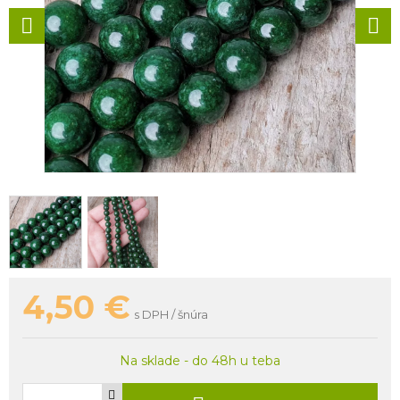
4,50
€
s DPH / šnúra
Na sklade - do 48h u teba