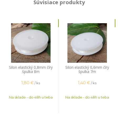
Súvisiace produkty
Silon elastický 0,8mm číry
Silon elastický 0,6mm číry
špulka 8m
špulka 7m
1,80
€
1,40
€
/ ks
/ ks
Na sklade - do 48h u teba
Na sklade - do 48h u teba