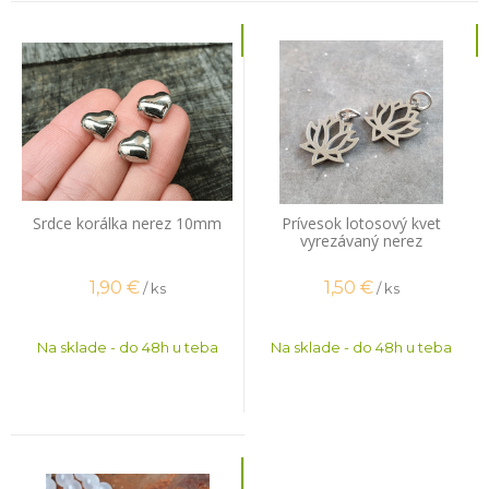
Srdce korálka nerez 10mm
Prívesok lotosový kvet
vyrezávaný nerez
1,90
€
1,50
€
/ ks
/ ks
Na sklade - do 48h u teba
Na sklade - do 48h u teba