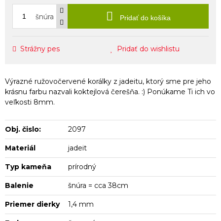
šnúra
Pridať do košíka
Strážny pes
Pridať do wishlistu
Výrazné ružovočervené korálky z jadeitu, ktorý sme pre jeho
krásnu farbu nazvali koktejlová čerešňa. :) Ponúkame Ti ich vo
veľkosti 8mm.
Obj. čislo:
2097
Materiál
jadeit
Typ kameňa
prírodný
Balenie
šnúra = cca 38cm
Priemer dierky
1,4 mm