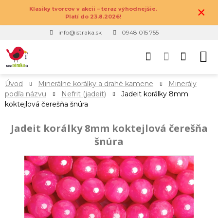
×
Klasiky tvorcov v akcii – teraz výhodnejšie.
Platí do 23.8.2026!
info@istraka.sk
0948 015 755
Úvod
Minerálne korálky a drahé kamene
Minerály
podľa názvu
Nefrit (jadeit)
Jadeit korálky 8mm
koktejlová čerešňa šnúra
Jadeit korálky 8mm koktejlová čerešňa
šnúra