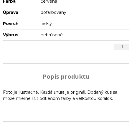
Farba
červená
Úprava
dofarbovaný
Povrch
lesklý
Výbrus
nebrúsené
Popis produktu
Foto je ilustračné. Každá šnúra je originál. Dodaný kus sa
môže mierne líšiť odtieňom farby a veľkosťou korálok.