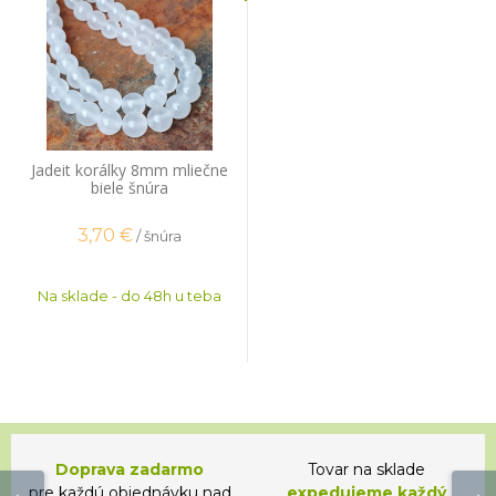
Jadeit korálky 8mm mliečne
biele šnúra
3,70
€
/ šnúra
Na sklade - do 48h u teba
Doprava zadarmo
Tovar na sklade
pre každú objednávku nad
expedujeme každý