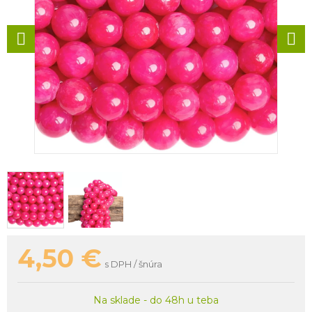
4,50
€
s DPH / šnúra
Na sklade - do 48h u teba