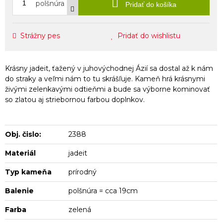
polšnúra
Pridať do košíka
Strážny pes
Pridať do wishlistu
Krásny jadeit, ťažený v juhovýchodnej Ázií sa dostal až k nám
do straky a veľmi nám to tu skrášľuje. Kameň hrá krásnymi
živými zelenkavými odtieňmi a bude sa výborne kominovať
so zlatou aj striebornou farbou doplnkov.
Obj. čislo:
2388
Materiál
jadeit
Typ kameňa
prírodný
Balenie
polšnúra = cca 19cm
Farba
zelená