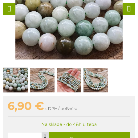
6,90
€
s DPH / polšnúra
Na sklade - do 48h u teba