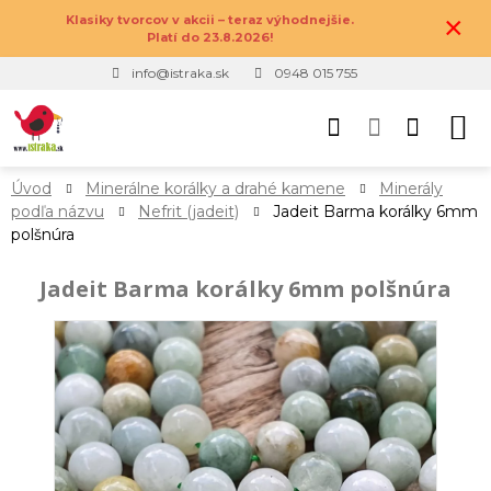
×
Klasiky tvorcov v akcii – teraz výhodnejšie.
Platí do 23.8.2026!
info@istraka.sk
0948 015 755
Úvod
Minerálne korálky a drahé kamene
Minerály
podľa názvu
Nefrit (jadeit)
Jadeit Barma korálky 6mm
polšnúra
Jadeit Barma korálky 6mm polšnúra