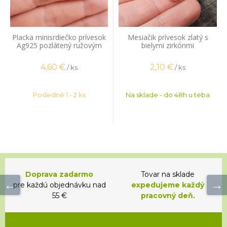
Placka minisrdiečko prívesok
Mesiačik prívesok zlatý s
Ag925 pozlátený ružovým
bielymi zirkónmi
zlatom
4,60
€
2,10
€
/ ks
/ ks
Posledné 1 - 2 ks
Na sklade - do 48h u teba
Doprava zadarmo
Tovar na sklade
pre každú objednávku nad
expedujeme každý
55 €
pracovný deň.