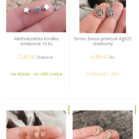
Minihviezdička korálka
Strom života prívesok Ag925
strieborná 10 ks
strieborný
2,60
€
4,90
€
/ balenie
/ ks
Na sklade - do 48h u teba
Posledné 1 - 2 ks