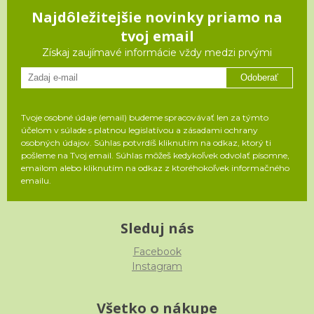
Najdôležitejšie novinky priamo na
tvoj email
Získaj zaujímavé informácie vždy medzi prvými
Odoberať
Tvoje osobné údaje (email) budeme spracovávať len za týmto
účelom v súlade s platnou legislatívou a zásadami ochrany
osobných údajov. Súhlas potvrdíš kliknutím na odkaz, ktorý ti
pošleme na Tvoj email. Súhlas môžeš kedykoľvek odvolať písomne,
emailom alebo kliknutím na odkaz z ktoréhokoľvek informačného
emailu.
Sleduj nás
Facebook
Instagram
Všetko o nákupe