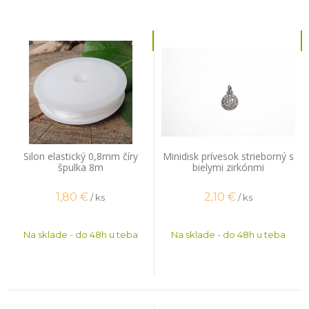
Silon elastický 0,8mm číry
Minidisk prívesok strieborný s
špulka 8m
bielymi zirkónmi
1,80
€
2,10
€
/ ks
/ ks
Na sklade - do 48h u teba
Na sklade - do 48h u teba