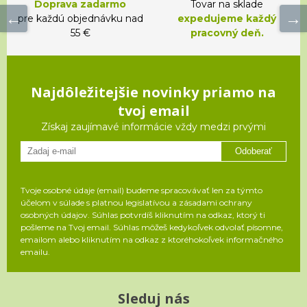
Doprava zadarmo
Tovar na sklade
pre každú objednávku nad
expedujeme každý
55 €
pracovný deň.
Najdôležitejšie novinky priamo na
tvoj email
Získaj zaujímavé informácie vždy medzi prvými
Odoberať
Tvoje osobné údaje (email) budeme spracovávať len za týmto
účelom v súlade s platnou legislatívou a zásadami ochrany
osobných údajov. Súhlas potvrdíš kliknutím na odkaz, ktorý ti
pošleme na Tvoj email. Súhlas môžeš kedykoľvek odvolať písomne,
emailom alebo kliknutím na odkaz z ktoréhokoľvek informačného
emailu.
Sleduj nás