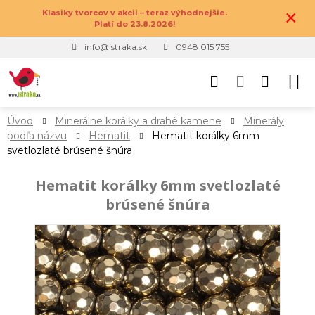
×
Klasiky tvorcov v akcii – teraz výhodnejšie.
Platí do 23.8.2026!
info@istraka.sk
0948 015 755
Úvod
Minerálne korálky a drahé kamene
Minerály
podľa názvu
Hematit
Hematit korálky 6mm
svetlozlaté brúsené šnúra
Hematit korálky 6mm svetlozlaté
brúsené šnúra