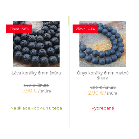
Zľava -36%
Zľava -41%
Láva korálky 6mm šnúra
Ónyx korálky 6mm matné
šnúra
/ šnúra
1,40 €
/ šnúra
4,90 €
0,90
€
/ šnúra
2,90
€
/ šnúra
Na sklade - do 48h u teba
Vypredané