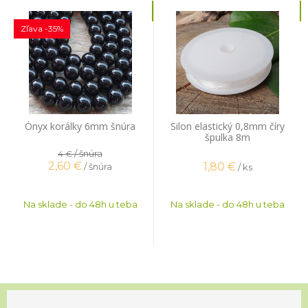
Zľava -35%
Ónyx korálky 6mm šnúra
Silon elastický 0,8mm číry
špulka 8m
/ šnúra
4 €
2,60
€
1,80
€
/ šnúra
/ ks
Na sklade - do 48h u teba
Na sklade - do 48h u teba