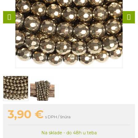
3,90
€
s DPH / šnúra
Na sklade - do 48h u teba