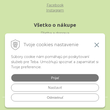
Facebook
Instagram
Všetko o nákupe
Platba a doprava
Reklamácia, výmena, vrátenie
Obchodné podmienky
Tvoje cookies nastavenie
Ochrana osobných údajov
Súbory cookie nám pomáhajú pri poskytovaní
služieb pre Teba. Umožňujú spoznať a zapamätať si
iStraka
Tvoje preferencie.
Kontakt
Veľkoobchod
Prijať
Najčastejšie otázky
Certifikáty
Nastaviť
Odmietnuť
© 2026 istraka.sk - najligotavejšie korálky a polodrahokamy široko ďaleko •
NextShop
&
e-shop Pohoda Connector
by
NextCom s.r.o.