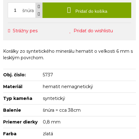
šnúra
Pridať do košíka
Strážny pes
Pridať do wishlistu
Korálky zo syntetického minerálu hematit o veľkosti 6 mm s
lesklým povrchom.
Obj. čislo:
5737
Materiál
hematit nemagnetický
Typ kameňa
syntetický
Balenie
šnúra = cca 38cm
Priemer dierky
0,8 mm
Farba
zlatá