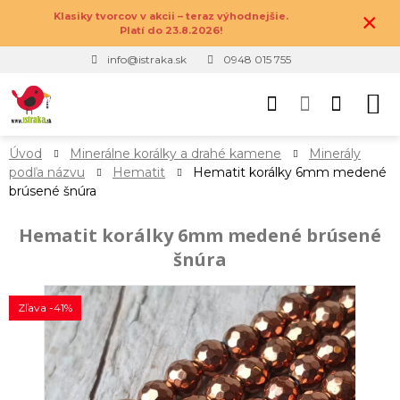
×
Klasiky tvorcov v akcii – teraz výhodnejšie.
Platí do 23.8.2026!
info@istraka.sk
0948 015 755
Úvod
Minerálne korálky a drahé kamene
Minerály
podľa názvu
Hematit
Hematit korálky 6mm medené
brúsené šnúra
Hematit korálky 6mm medené brúsené
šnúra
Zľava -41%