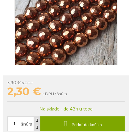
3,90 €
s DPH
2,30
€
s DPH / šnúra
Na sklade - do 48h u teba
šnúra
Pridať do košíka