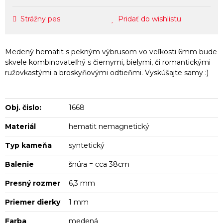
Strážny pes
Pridať do wishlistu
Medený hematit s pekným výbrusom vo veľkosti 6mm bude
skvele kombinovateľný s čiernymi, bielymi, či romantickými
ružovkastými a broskyňovými odtieňmi. Vyskúšajte samy :)
Obj. čislo:
1668
Materiál
hematit nemagnetický
Typ kameňa
syntetický
Balenie
šnúra = cca 38cm
Presný rozmer
6,3 mm
Priemer dierky
1 mm
Farba
medená