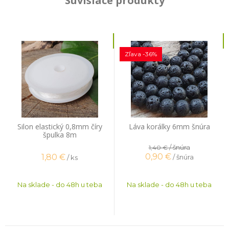
Súvisiace produkty
Zľava -36%
Silon elastický 0,8mm číry
Láva korálky 6mm šnúra
špulka 8m
/ šnúra
1,40 €
0,90
€
1,80
€
/ šnúra
/ ks
Na sklade - do 48h u teba
Na sklade - do 48h u teba