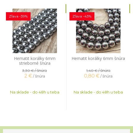
Zľava -39%
Zľava -43%
Hematit korálky 6mm
Hematit korálky 6mm šnúra
strieborné šnúra
/ šnúra
/ šnúra
3,30 €
1,40 €
2
€
0,80
€
/ šnúra
/ šnúra
Na sklade - do 48h u teba
Na sklade - do 48h u teba