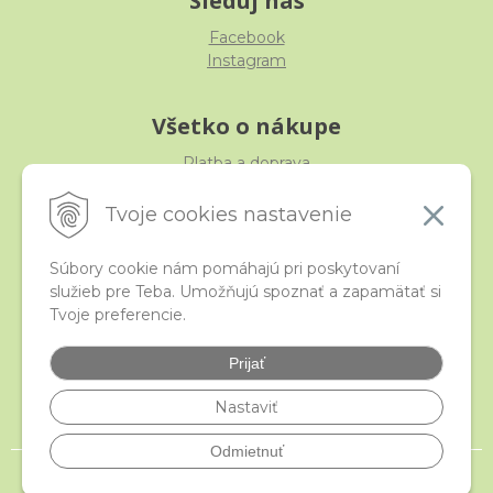
Sleduj nás
Facebook
Instagram
Všetko o nákupe
Platba a doprava
Reklamácia, výmena, vrátenie
Obchodné podmienky
Tvoje cookies nastavenie
Ochrana osobných údajov
Súbory cookie nám pomáhajú pri poskytovaní
služieb pre Teba. Umožňujú spoznať a zapamätať si
iStraka
Tvoje preferencie.
Kontakt
Veľkoobchod
Prijať
Najčastejšie otázky
Certifikáty
Nastaviť
Odmietnuť
© 2026 istraka.sk - najligotavejšie korálky a polodrahokamy široko ďaleko •
NextShop
&
e-shop Pohoda Connector
by
NextCom s.r.o.