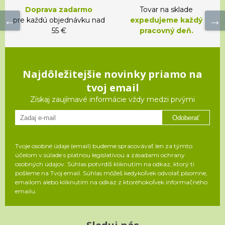
Doprava zadarmo
Tovar na sklade
pre každú objednávku nad
expedujeme každý
55 €
pracovný deň.
Najdôležitejšie novinky priamo na
tvoj email
Získaj zaujímavé informácie vždy medzi prvými
Odoberať
Tvoje osobné údaje (email) budeme spracovávať len za týmto
účelom v súlade s platnou legislatívou a zásadami ochrany
osobných údajov. Súhlas potvrdíš kliknutím na odkaz, ktorý ti
pošleme na Tvoj email. Súhlas môžeš kedykoľvek odvolať písomne,
emailom alebo kliknutím na odkaz z ktoréhokoľvek informačného
emailu.