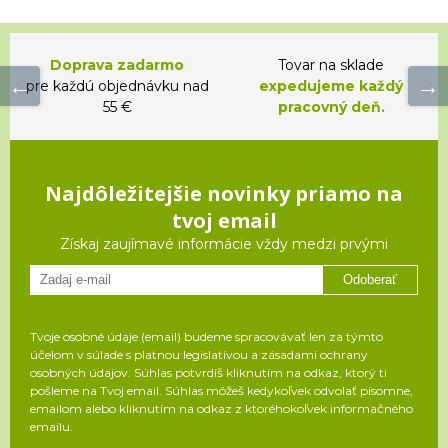
Doprava zadarmo
Tovar na sklade
pre každú objednávku nad
expedujeme každý
55 €
pracovný deň.
Najdôležitejšie novinky priamo na
tvoj email
Získaj zaujímavé informácie vždy medzi prvými
Odoberať
Tvoje osobné údaje (email) budeme spracovávať len za týmto
účelom v súlade s platnou legislatívou a zásadami ochrany
osobných údajov. Súhlas potvrdíš kliknutím na odkaz, ktorý ti
pošleme na Tvoj email. Súhlas môžeš kedykoľvek odvolať písomne,
emailom alebo kliknutím na odkaz z ktoréhokoľvek informačného
emailu.