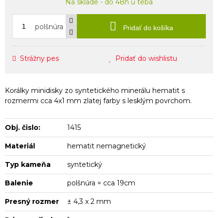
Na sklade - do 48h u teba
polšnúra
Pridať do košíka
Strážny pes
Pridať do wishlistu
Korálky minidisky zo syntetického minerálu hematit s
rozmermi cca 4x1 mm zlatej farby s lesklým povrchom.
Obj. čislo:
1415
Materiál
hematit nemagnetický
Typ kameňa
syntetický
Balenie
polšnúra = cca 19cm
Presný rozmer
± 4,3 x 2 mm