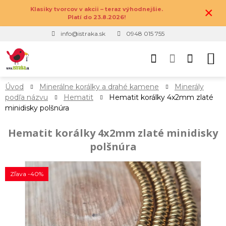
×
Klasiky tvorcov v akcii – teraz výhodnejšie.
Platí do 23.8.2026!
info@istraka.sk
0948 015 755
Úvod
Minerálne korálky a drahé kamene
Minerály
podľa názvu
Hematit
Hematit korálky 4x2mm zlaté
minidisky polšnúra
Hematit korálky 4x2mm zlaté minidisky
polšnúra
Zľava -40%