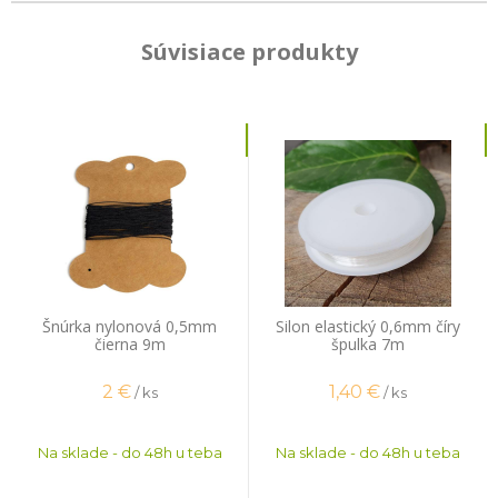
Súvisiace produkty
Šnúrka nylonová 0,5mm
Silon elastický 0,6mm číry
čierna 9m
špulka 7m
2
€
1,40
€
/ ks
/ ks
Na sklade - do 48h u teba
Na sklade - do 48h u teba