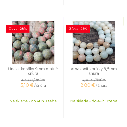
Zľava -28%
Zľava -26%
Unakit korálky 9mm matné
Amazonit korálky 8,5mm
šnúra
šnúra
/ šnúra
/ šnúra
4,30 €
3,80 €
3,10
€
2,80
€
/ šnúra
/ šnúra
Na sklade - do 48h u teba
Na sklade - do 48h u teba