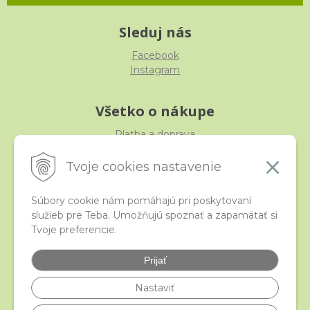
Sleduj nás
Facebook
Instagram
Všetko o nákupe
Platba a doprava
Reklamácia, výmena, vrátenie
Obchodné podmienky
Tvoje cookies nastavenie
Ochrana osobných údajov
Súbory cookie nám pomáhajú pri poskytovaní
služieb pre Teba. Umožňujú spoznať a zapamätať si
iStraka
Tvoje preferencie.
Kontakt
Veľkoobchod
Prijať
Najčastejšie otázky
Certifikáty
Nastaviť