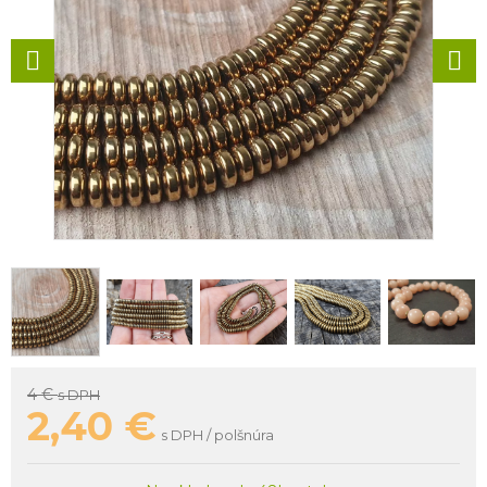
4 €
s DPH
2,40
€
s DPH / polšnúra