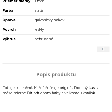
Priemer dierky
1 mm
Farba
zlatá
Úprava
galvanický pokov
Povrch
lesklý
Výbrus
nebrúsené
Popis produktu
Foto je ilustračné. Každá šnúra je originál. Dodaný kus sa
môže mierne líšiť odtieňom farby a veľkosťou korálok.