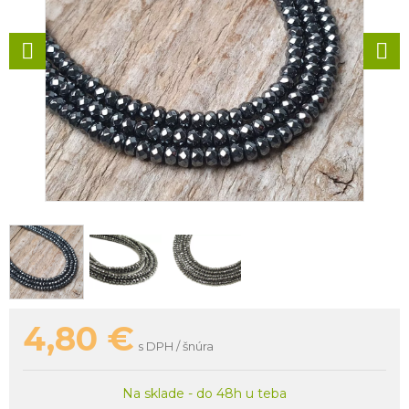
4,80
€
s DPH / šnúra
Na sklade - do 48h u teba