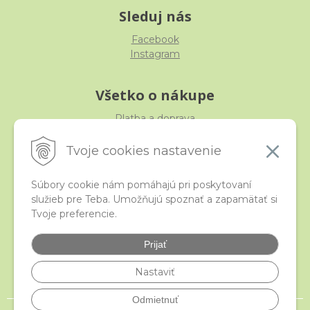
Sleduj nás
Facebook
Instagram
Všetko o nákupe
Platba a doprava
Reklamácia, výmena, vrátenie
Obchodné podmienky
Tvoje cookies nastavenie
Ochrana osobných údajov
Súbory cookie nám pomáhajú pri poskytovaní
služieb pre Teba. Umožňujú spoznať a zapamätať si
iStraka
Tvoje preferencie.
Kontakt
Veľkoobchod
Prijať
Najčastejšie otázky
Certifikáty
Nastaviť
Odmietnuť