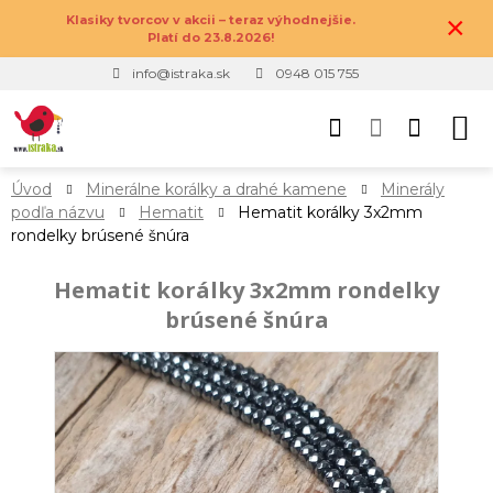
×
Klasiky tvorcov v akcii – teraz výhodnejšie.
Platí do 23.8.2026!
info@istraka.sk
0948 015 755
Úvod
Minerálne korálky a drahé kamene
Minerály
podľa názvu
Hematit
Hematit korálky 3x2mm
rondelky brúsené šnúra
Hematit korálky 3x2mm rondelky
brúsené šnúra