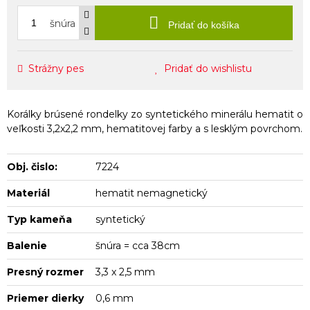
šnúra
Pridať do košíka
Strážny pes
Pridať do wishlistu
Korálky brúsené rondelky zo syntetického minerálu hematit o
veľkosti 3,2x2,2 mm, hematitovej farby a s lesklým povrchom.
Obj. čislo:
7224
Materiál
hematit nemagnetický
Typ kameňa
syntetický
Balenie
šnúra = cca 38cm
Presný rozmer
3,3 x 2,5 mm
Priemer dierky
0,6 mm