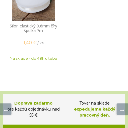
Silon elastický 0,6mm číry
špulka 7m
1,40
€
/ ks
Na sklade - do 48h u teba
Doprava zadarmo
Tovar na sklade
pre každú objednávku nad
expedujeme každý
55 €
pracovný deň.