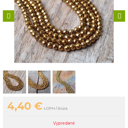
4,40
€
s DPH / šnúra
Vypredané