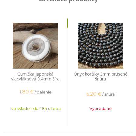
Gumička japonská
Ónyx korálky 3mm brúsené
viacvláknová 0,4mm číra
šnúra
plochá 14m
1,80
€
/ balenie
5,20
€
/ šnúra
Na sklade - do 48h u teba
Vypredané