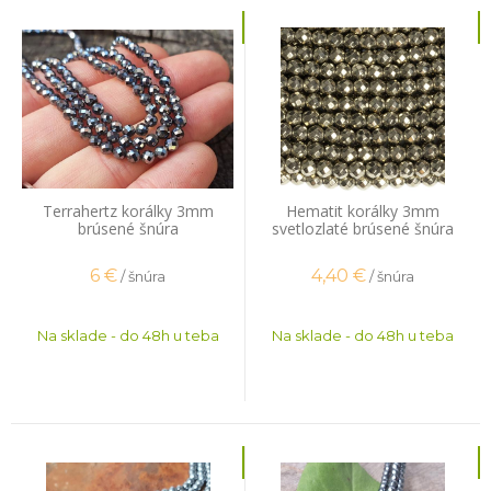
Terrahertz korálky 3mm
Hematit korálky 3mm
brúsené šnúra
svetlozlaté brúsené šnúra
6
€
4,40
€
/ šnúra
/ šnúra
Na sklade - do 48h u teba
Na sklade - do 48h u teba