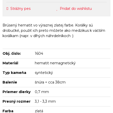
Strážny pes
Pridať do wishlistu
Brúsený hematit vo výraznej zlatej farbe. Korálky sú
drobučké, použiť ich preto môžete ako medzikus k väčším
korálkam (napr. v dlhých náhrdelníkoch :)
Obj. čislo:
1604
Materiál
hematit nemagnetický
Typ kameňa
syntetický
Balenie
šnúra = cca 38cm
Priemer dierky
0,7 mm
Presný rozmer
3,1 - 3,3 mm
Farba
zlatá