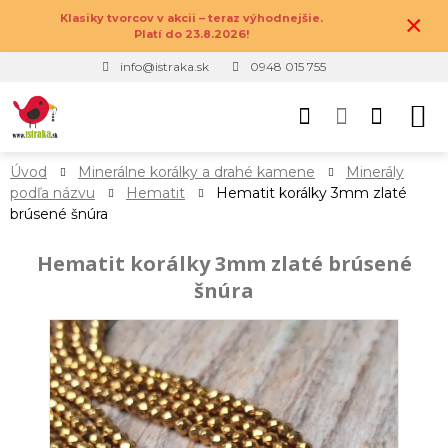
×
Klasiky tvorcov v akcii – teraz výhodnejšie.
Platí do 23.8.2026!
info@istraka.sk
0948 015 755
Úvod
Minerálne korálky a drahé kamene
Minerály
podľa názvu
Hematit
Hematit korálky 3mm zlaté
brúsené šnúra
Hematit korálky 3mm zlaté brúsené
šnúra