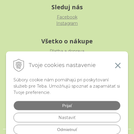
Sleduj nás
Facebook
Instagram
Všetko o nákupe
Platba a doprava
Reklamácia, výmena, vrátenie
Obchodné podmienky
Tvoje cookies nastavenie
Ochrana osobných údajov
Súbory cookie nám pomáhajú pri poskytovaní
služieb pre Teba. Umožňujú spoznať a zapamätať si
iStraka
Tvoje preferencie.
Kontakt
Veľkoobchod
Prijať
Najčastejšie otázky
Certifikáty
Nastaviť
Odmietnuť