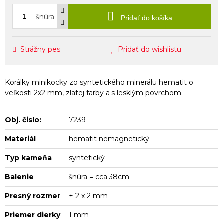
šnúra
Pridať do košíka
Strážny pes
Pridať do wishlistu
Korálky minikocky zo syntetického minerálu hematit o
veľkosti 2x2 mm, zlatej farby a s lesklým povrchom.
Obj. čislo:
7239
Materiál
hematit nemagnetický
Typ kameňa
syntetický
Balenie
šnúra = cca 38cm
Presný rozmer
± 2 x 2 mm
Priemer dierky
1 mm