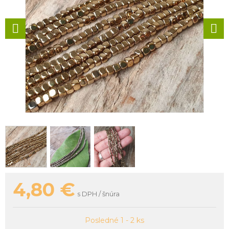
4,80
€
s DPH / šnúra
Posledné 1 - 2 ks