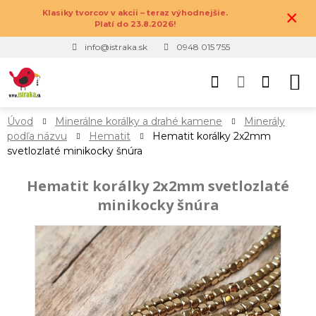
×
Klasiky tvorcov v akcii – teraz výhodnejšie.
Platí do 23.8.2026!
info@istraka.sk
0948 015 755
Úvod
Minerálne korálky a drahé kamene
Minerály
podľa názvu
Hematit
Hematit korálky 2x2mm
svetlozlaté minikocky šnúra
Hematit korálky 2x2mm svetlozlaté
minikocky šnúra