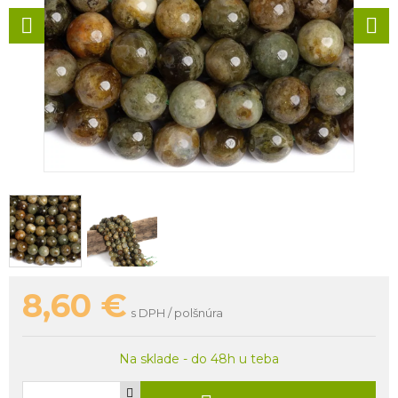
8,60
€
s DPH / polšnúra
Na sklade - do 48h u teba