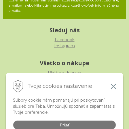
pošleme na Tvoj email. Súhlas môžeš kedykoľvek odvolať písomne,
emailom alebo kliknutím na odkaz z ktoréhokoľvek informačného
emailu.
Sleduj nás
Facebook
Instagram
Všetko o nákupe
Platba a doprava
Reklamácia, výmena, vrátenie
Obchodné podmienky
Tvoje cookies nastavenie
Ochrana osobných údajov
Súbory cookie nám pomáhajú pri poskytovaní
služieb pre Teba. Umožňujú spoznať a zapamätať si
iStraka
Tvoje preferencie.
Kontakt
Veľkoobchod
Prijať