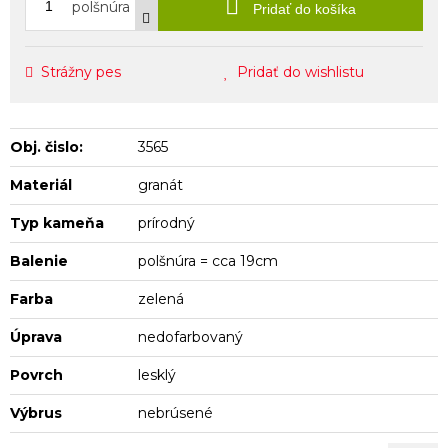
polšnúra
Pridať do košíka
Strážny pes
Pridať do wishlistu
Obj. čislo:
3565
Materiál
granát
Typ kameňa
prírodný
Balenie
polšnúra = cca 19cm
Farba
zelená
Úprava
nedofarbovaný
Povrch
lesklý
Výbrus
nebrúsené