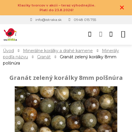
×
Klasiky tvorcov v akcii – teraz výhodnejšie.
Platí do 23.8.2026!
info@istraka.sk
0948 015 755
Úvod
Minerálne korálky a drahé kamene
Minerály
podľa názvu
Granát
Granát zelený korálky 8mm
polšnúra
Granát zelený korálky 8mm polšnúra