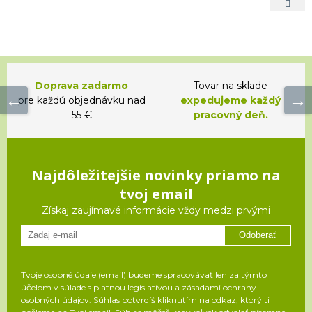
Doprava zadarmo
Tovar na sklade
pre každú objednávku nad
expedujeme každý
55 €
pracovný deň.
Najdôležitejšie novinky priamo na
tvoj email
Získaj zaujímavé informácie vždy medzi prvými
Odoberať
Tvoje osobné údaje (email) budeme spracovávať len za týmto
účelom v súlade s platnou legislatívou a zásadami ochrany
osobných údajov. Súhlas potvrdíš kliknutím na odkaz, ktorý ti