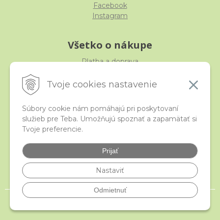
Facebook
Instagram
Všetko o nákupe
Platba a doprava
Reklamácia, výmena, vrátenie
Obchodné podmienky
Tvoje cookies nastavenie
Ochrana osobných údajov
Súbory cookie nám pomáhajú pri poskytovaní
služieb pre Teba. Umožňujú spoznať a zapamätať si
iStraka
Tvoje preferencie.
Kontakt
Veľkoobchod
Prijať
Najčastejšie otázky
Certifikáty
Nastaviť
Odmietnuť
© 2026 istraka.sk - najligotavejšie korálky a polodrahokamy široko ďaleko •
NextShop
&
e-shop Pohoda Connector
by
NextCom s.r.o.