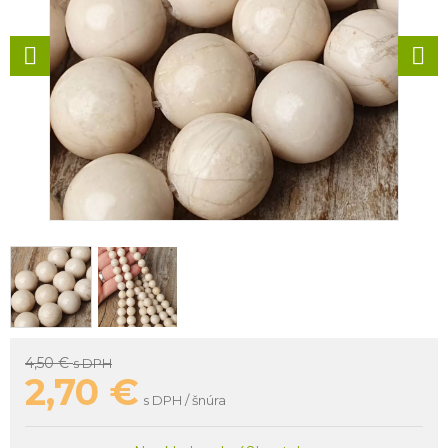
4,50 €
s DPH
2,70
€
s DPH / šnúra