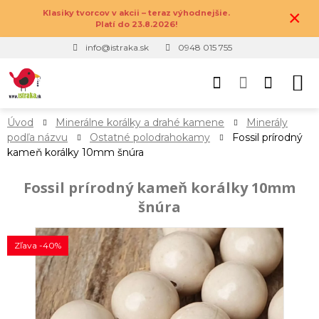
×
Klasiky tvorcov v akcii – teraz výhodnejšie.
Platí do 23.8.2026!
info@istraka.sk
0948 015 755
Úvod
Minerálne korálky a drahé kamene
Minerály
podľa názvu
Ostatné polodrahokamy
Fossil prírodný
kameň korálky 10mm šnúra
Fossil prírodný kameň korálky 10mm
šnúra
Zľava -40%