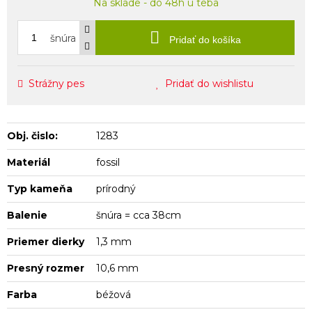
Na sklade - do 48h u teba
šnúra
Pridať do košíka
Strážny pes
Pridať do wishlistu
Obj. čislo:
1283
Materiál
fossil
Typ kameňa
prírodný
Balenie
šnúra = cca 38cm
Priemer dierky
1,3 mm
Presný rozmer
10,6 mm
Farba
béžová