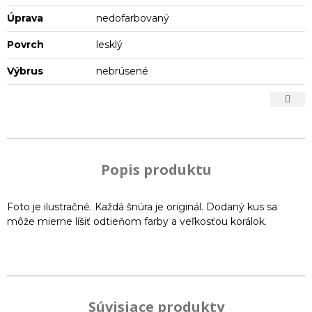
Úprava
nedofarbovaný
Povrch
lesklý
Výbrus
nebrúsené
Popis produktu
Foto je ilustračné. Každá šnúra je originál. Dodaný kus sa
môže mierne líšiť odtieňom farby a veľkosťou korálok.
Súvisiace produkty