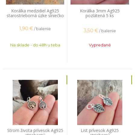
Korálka medzidiel Ag925
Korálka 3mm Ag925
starostrieborná úzke slniečko
pozlátená 5 ks
2ks
1,90
€
/ balenie
3,50
€
/ balenie
Na sklade - do 48h u teba
Vypredané
Strom života prívesok Ag925
List prívesok Ag925