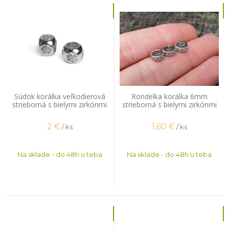
Súdok korálka veľkodierová
Rondelka korálka 6mm
strieborná s bielymi zirkónmi
strieborná s bielymi zirkónmi
2
€
1,60
€
/ ks
/ ks
Na sklade - do 48h u teba
Na sklade - do 48h u teba