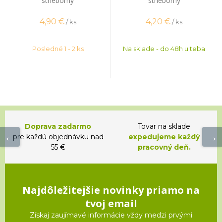
strieborný
strieborný
4,90
€
4,20
€
/ ks
/ ks
Posledné 1 - 2 ks
Na sklade - do 48h u teba
Doprava zadarmo
Tovar na sklade
pre každú objednávku nad
expedujeme každý
55 €
pracovný deň.
Najdôležitejšie novinky priamo na
tvoj email
Získaj zaujímavé informácie vždy medzi prvými