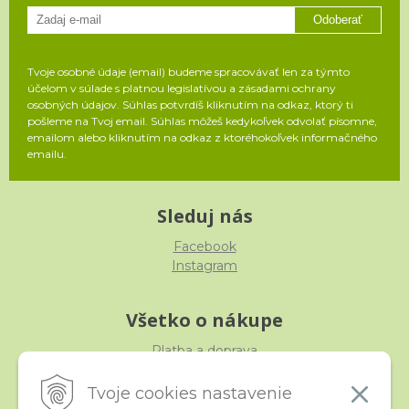
Odoberať
Tvoje osobné údaje (email) budeme spracovávať len za týmto
účelom v súlade s platnou legislatívou a zásadami ochrany
osobných údajov. Súhlas potvrdíš kliknutím na odkaz, ktorý ti
pošleme na Tvoj email. Súhlas môžeš kedykoľvek odvolať písomne,
emailom alebo kliknutím na odkaz z ktoréhokoľvek informačného
emailu.
Sleduj nás
Facebook
Instagram
Všetko o nákupe
Platba a doprava
Reklamácia, výmena, vrátenie
Obchodné podmienky
Tvoje cookies nastavenie
Ochrana osobných údajov