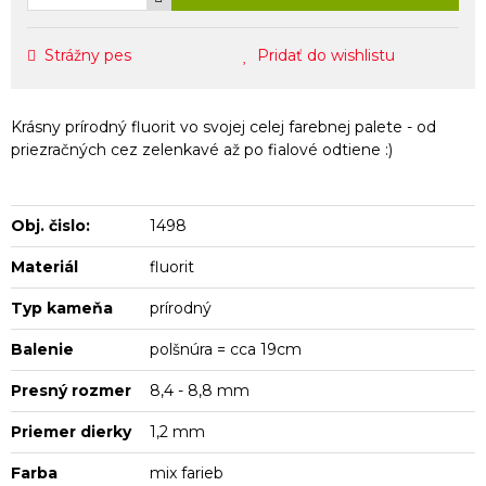
Strážny pes
Pridať do wishlistu
Krásny prírodný fluorit vo svojej celej farebnej palete - od
priezračných cez zelenkavé až po fialové odtiene :)
Obj. čislo:
1498
Materiál
fluorit
Typ kameňa
prírodný
Balenie
polšnúra = cca 19cm
Presný rozmer
8,4 - 8,8 mm
Priemer dierky
1,2 mm
Farba
mix farieb