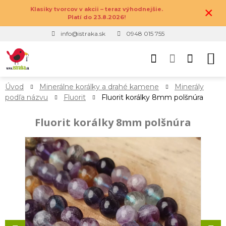
×
Klasiky tvorcov v akcii – teraz výhodnejšie.
Platí do 23.8.2026!
info@istraka.sk
0948 015 755
Úvod
Minerálne korálky a drahé kamene
Minerály
podľa názvu
Fluorit
Fluorit korálky 8mm polšnúra
Fluorit korálky 8mm polšnúra