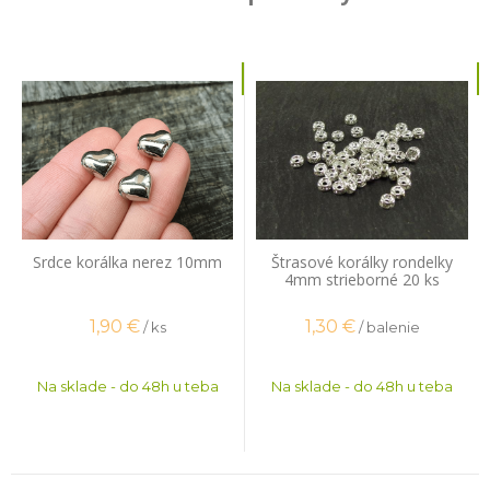
Srdce korálka nerez 10mm
Štrasové korálky rondelky
4mm strieborné 20 ks
1,90
€
1,30
€
/ ks
/ balenie
Na sklade - do 48h u teba
Na sklade - do 48h u teba