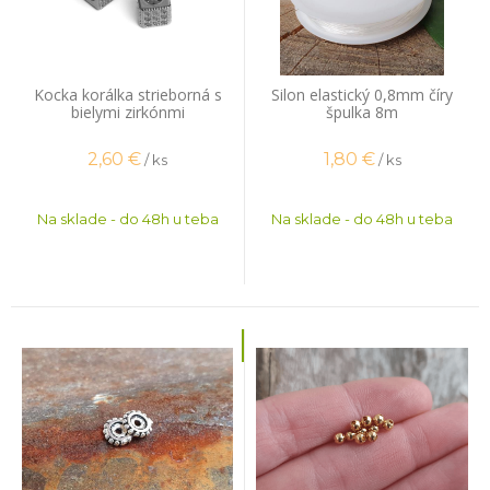
Kocka korálka strieborná s
Silon elastický 0,8mm číry
bielymi zirkónmi
špulka 8m
2,60
€
1,80
€
/ ks
/ ks
Na sklade - do 48h u teba
Na sklade - do 48h u teba