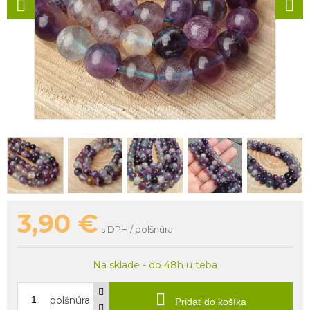
3,90
€
s DPH / polšnúra
Na sklade - do 48h u teba
polšnúra
Pridať do košíka