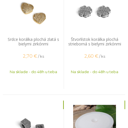
Srdce korálka plochá zlatá s
Štvorlístok korálka plochá
bielymi zirkónmi
strieborná s bielymi zirkónmi
2,70
€
2,60
€
/ ks
/ ks
Na sklade - do 48h u teba
Na sklade - do 48h u teba