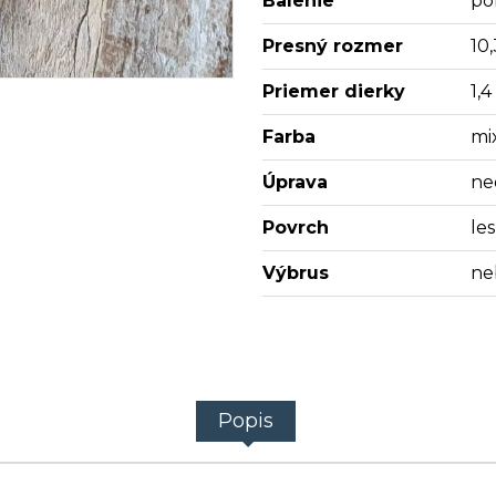
Balenie
po
Presný rozmer
10
Priemer dierky
1,
Farba
mi
Úprava
ne
Povrch
les
Výbrus
ne
Popis