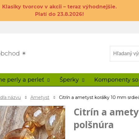
Klasiky tvorcov v akcii – teraz výhodnejšie.
Platí do 23.8.2026!
 obchod ✴
ne perly a perleť
Šperky
Komponenty so
odľa názvu
Ametyst
Citrín a ametyst korálky 10 mm srdie
Citrín a amet
polšnúra