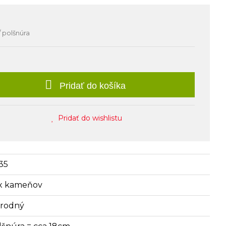
/ polšnúra
Pridať do košíka
Pridať do wishlistu
35
x kameňov
írodný