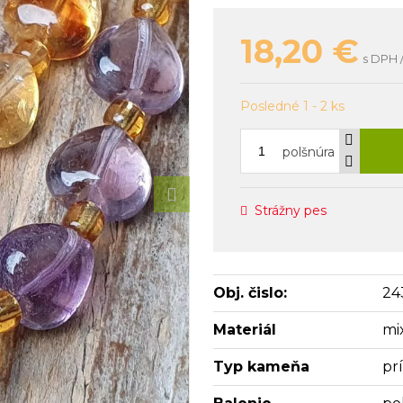
18,20
€
s DPH 
Posledné 1 - 2 ks
polšnúra
Strážny pes
Obj. čislo:
24
Materiál
mi
Typ kameňa
pr