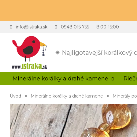
info@istraka.sk
0948 015 755
8:00-15:00
✴ Najligotavejší korálkový
Minerálne korálky a drahé kamene
Rieč
Úvod
Minerálne korálky a drahé kamene
Minerály p