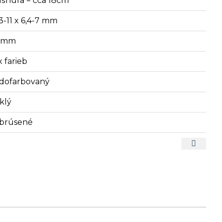
lšnúra = cca 18cm
,3-11 x 6,4-7 mm
4 mm
x farieb
dofarbovaný
klý
brúsené