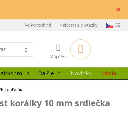
×
Veľkoobchod
Najčastejšie otázky
CZ
Môj účet
 zirkónmi
Ďalšie
Novinky
Akcia
čka polšnúra
yst korálky 10 mm srdiečka