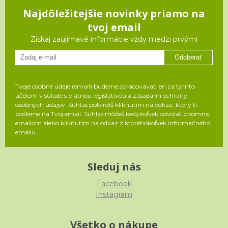
Najdôležitejšie novinky priamo na
tvoj email
Získaj zaujímavé informácie vždy medzi prvými
Odoberať
Tvoje osobné údaje (email) budeme spracovávať len za týmto
účelom v súlade s platnou legislatívou a zásadami ochrany
osobných údajov. Súhlas potvrdíš kliknutím na odkaz, ktorý ti
pošleme na Tvoj email. Súhlas môžeš kedykoľvek odvolať písomne,
emailom alebo kliknutím na odkaz z ktoréhokoľvek informačného
emailu.
Sleduj nás
Facebook
Instagram
Všetko o nákupe