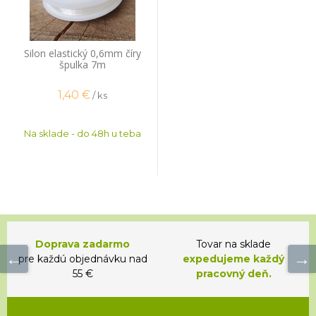
Silon elastický 0,6mm číry
špulka 7m
1,40
€
/ ks
Na sklade - do 48h u teba
Doprava zadarmo
Tovar na sklade
pre každú objednávku nad
expedujeme každý
55 €
pracovný deň.