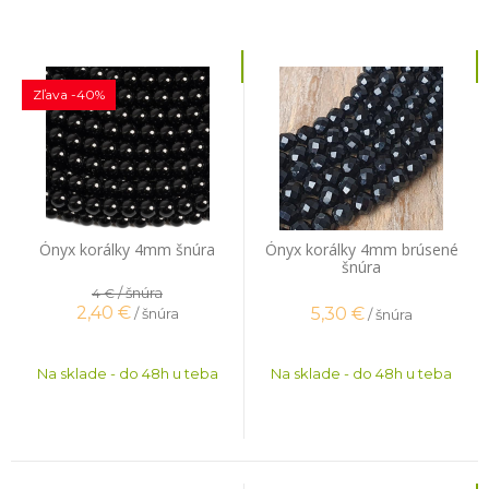
Zľava -40%
Ónyx korálky 4mm šnúra
Ónyx korálky 4mm brúsené
šnúra
/ šnúra
4 €
2,40
€
5,30
€
/ šnúra
/ šnúra
Na sklade - do 48h u teba
Na sklade - do 48h u teba