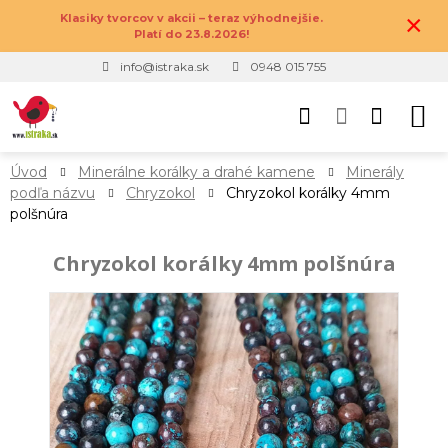
×
Klasiky tvorcov v akcii – teraz výhodnejšie.
Platí do 23.8.2026!
info@istraka.sk
0948 015 755
Úvod
Minerálne korálky a drahé kamene
Minerály
podľa názvu
Chryzokol
Chryzokol korálky 4mm
polšnúra
Chryzokol korálky 4mm polšnúra