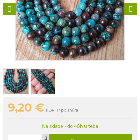
9,20
€
s DPH / polšnúra
Na sklade - do 48h u teba