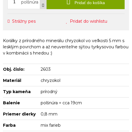
polšnúra
Pridať do košíka
Strážny pes
Pridať do wishlistu
Korálky z prírodného minerálu chryzokol vo veľkosti 5 mm s
lesklým povrchom a až neuveriteľne sýtou tyrkysovou farbou
v kombinácii s hnedou :)
Obj. čislo:
2603
Materiál
chryzokol
Typ kameňa
prírodný
Balenie
polšnúra = cca 19cm
Priemer dierky
0,8 mm
Farba
mix farieb