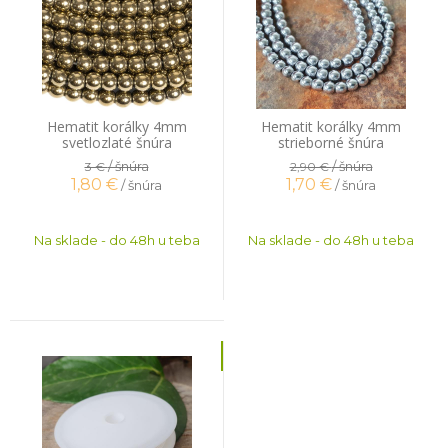
Hematit korálky 4mm
Hematit korálky 4mm
svetlozlaté šnúra
strieborné šnúra
/ šnúra
/ šnúra
3 €
2,90 €
1,80
€
1,70
€
/ šnúra
/ šnúra
Na sklade - do 48h u teba
Na sklade - do 48h u teba