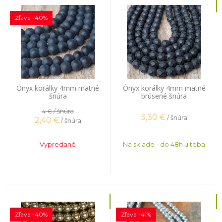
Zľava -40%
Ónyx korálky 4mm matné
Ónyx korálky 4mm matné
šnúra
brúsené šnúra
/ šnúra
4 €
5,30
€
/ šnúra
2,40
€
/ šnúra
Vypredané
Na sklade - do 48h u teba
Zľava -40%
Zľava -41%