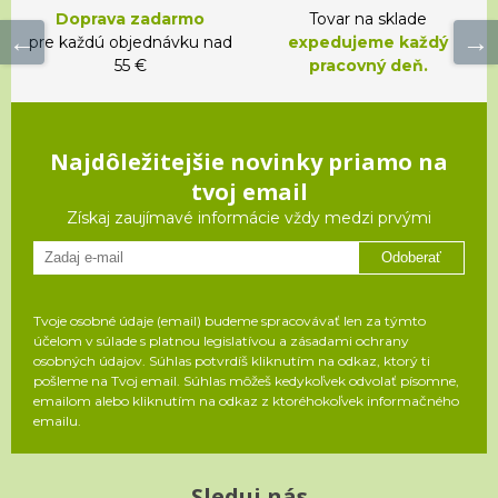
Doprava zadarmo
Tovar na sklade
pre každú objednávku nad
expedujeme každý
55 €
pracovný deň.
Najdôležitejšie novinky priamo na
tvoj email
Získaj zaujímavé informácie vždy medzi prvými
Odoberať
Tvoje osobné údaje (email) budeme spracovávať len za týmto
účelom v súlade s platnou legislatívou a zásadami ochrany
osobných údajov. Súhlas potvrdíš kliknutím na odkaz, ktorý ti
pošleme na Tvoj email. Súhlas môžeš kedykoľvek odvolať písomne,
emailom alebo kliknutím na odkaz z ktoréhokoľvek informačného
emailu.
Sleduj nás