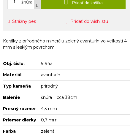
šnúra
Pridať do košíka
Strážny pes
Pridať do wishlistu
Korálky z prírodného minerálu zelený avanturín vo veľkosti 4
mm s lesklým povrchom.
Obj. čislo:
5194a
Materiál
avanturín
Typ kameňa
prírodný
Balenie
šnúra = cca 38cm
Presný rozmer
4,3 mm
Priemer dierky
0,7 mm
Farba
zelená