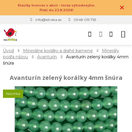
×
Klasiky tvorcov v akcii – teraz výhodnejšie.
Platí do 23.8.2026!
info@istraka.sk
0948 015 755
Úvod
Minerálne korálky a drahé kamene
Minerály
podľa názvu
Avanturín
Avanturín zelený korálky 4mm
šnúra
Avanturín zelený korálky 4mm šnúra
Novinka