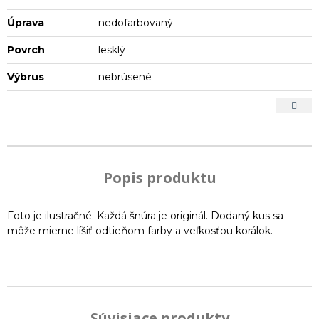
Úprava
nedofarbovaný
Povrch
lesklý
Výbrus
nebrúsené
Popis produktu
Foto je ilustračné. Každá šnúra je originál. Dodaný kus sa
môže mierne líšiť odtieňom farby a veľkosťou korálok.
Súvisiace produkty