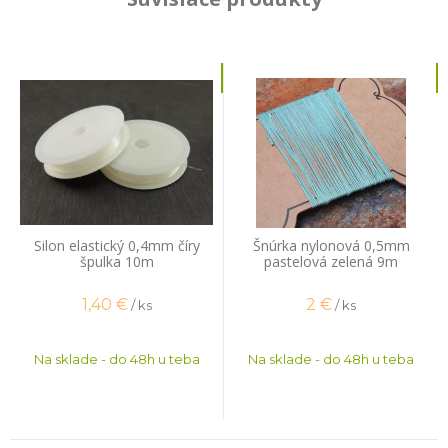
Silon elastický 0,4mm číry
Šnúrka nylonová 0,5mm
špulka 10m
pastelová zelená 9m
1,40
€
2
€
/ ks
/ ks
Na sklade - do 48h u teba
Na sklade - do 48h u teba