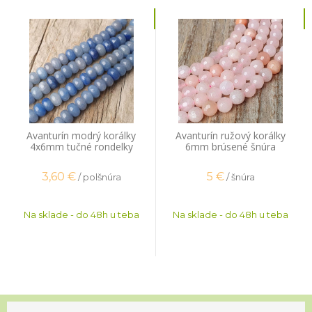
Avanturín modrý korálky
Avanturín ružový korálky
4x6mm tučné rondelky
6mm brúsené šnúra
polšnúra
3,60
€
5
€
/ polšnúra
/ šnúra
Na sklade - do 48h u teba
Na sklade - do 48h u teba