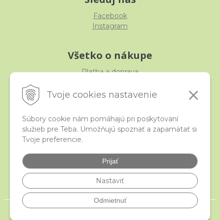
Facebook
Instagram
Všetko o nákupe
Platba a doprava
Reklamácia, výmena, vrátenie
Obchodné podmienky
Tvoje cookies nastavenie
Ochrana osobných údajov
Súbory cookie nám pomáhajú pri poskytovaní
služieb pre Teba. Umožňujú spoznať a zapamätať si
iStraka
Tvoje preferencie.
Kontakt
Veľkoobchod
Prijať
Najčastejšie otázky
Certifikáty
Nastaviť
Odmietnuť
© 2026 istraka.sk - najligotavejšie korálky a polodrahokamy široko ďaleko •
NextShop
&
e-shop Pohoda Connector
by
NextCom s.r.o.