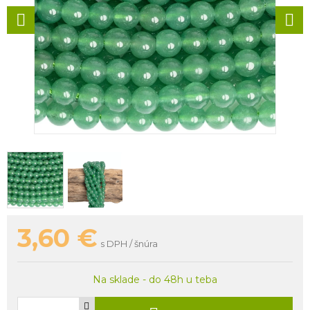
3,60
€
s DPH / šnúra
Na sklade - do 48h u teba