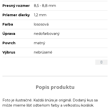
Presný rozmer
8,5 - 8,8 mm
Priemer dierky
1,2 mm
Farba
lososová
Úprava
nedofarbovaný
Povrch
matný
Výbrus
nebrúsené
Popis produktu
Foto je ilustračné. Každá šnúra je originál. Dodaný kus sa
môže mierne líšiť odtieňom farby a veľkosťou korálok.