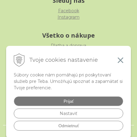
Sleduj nás
Facebook
Instagram
Všetko o nákupe
Platba a doprava
Reklamácia, výmena, vrátenie
Obchodné podmienky
Tvoje cookies nastavenie
Ochrana osobných údajov
Súbory cookie nám pomáhajú pri poskytovaní
služieb pre Teba. Umožňujú spoznať a zapamätať si
iStraka
Tvoje preferencie.
Kontakt
Veľkoobchod
Prijať
Najčastejšie otázky
Certifikáty
Nastaviť
Odmietnuť
© 2026 istraka.sk - najligotavejšie korálky a polodrahokamy široko ďaleko •
NextShop
&
e-shop Pohoda Connector
by
NextCom s.r.o.