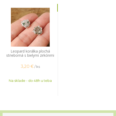
Leopard korálka plochá
strieborná s bielymi zirkónmi
3,20
€
/ ks
Na sklade - do 48h u teba