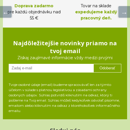
Doprava zadarmo
Tovar na sklade
pre každú objednávku nad
expedujeme každý
55 €
pracovný deň.
Najdôležitejšie novinky priamo na
tvoj email
Získaj zaujímavé informácie vždy medzi prvými
Odoberať
Tvoje osobné údaje (email) budeme spracovávať len za týmto
účelom v súlade s platnou legislatívou a zásadami ochrany
osobných údajov. Súhlas potvrdíš kliknutím na odkaz, ktorý ti
pošleme na Tvoj email. Súhlas môžeš kedykoľvek odvolať písomne,
emailom alebo kliknutím na odkaz z ktoréhokoľvek informačného
emailu.