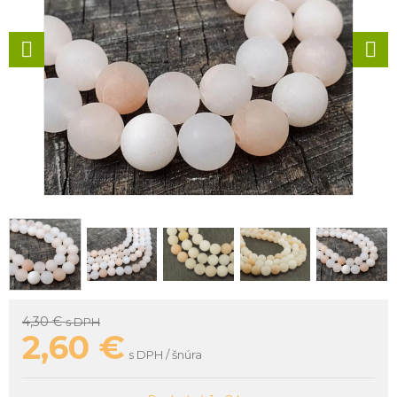
4,30 €
s DPH
2,60
€
s DPH / šnúra