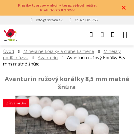
×
Klasiky tvorcov v akcii – teraz výhodnejšie.
Platí do 23.8.2026!
info@istraka.sk
0948 015 755
Úvod
Minerálne korálky a drahé kamene
Minerály
podľa názvu
Avanturín
Avanturín ružový korálky 8,5
mm matné šnúra
Avanturín ružový korálky 8,5 mm matné
šnúra
Zľava -40%