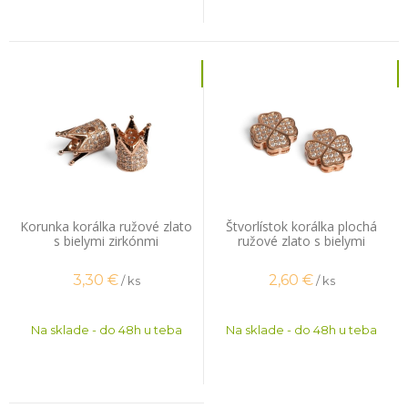
Korunka korálka ružové zlato
Štvorlístok korálka plochá
s bielymi zirkónmi
ružové zlato s bielymi
zirkónmi
3,30
€
2,60
€
/ ks
/ ks
Na sklade - do 48h u teba
Na sklade - do 48h u teba