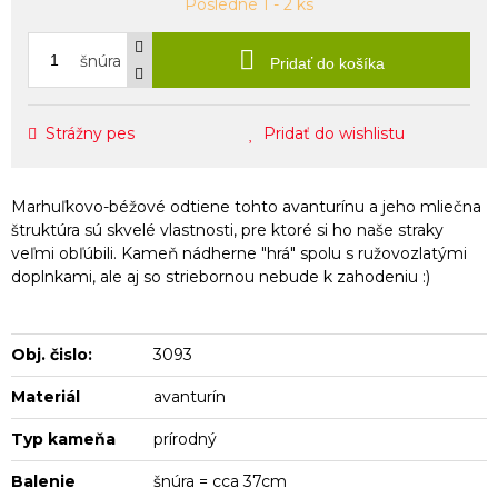
Posledné 1 - 2 ks
šnúra
Pridať do košíka
Strážny pes
Pridať do wishlistu
Marhuľkovo-béžové odtiene tohto avanturínu a jeho mliečna
štruktúra sú skvelé vlastnosti, pre ktoré si ho naše straky
veľmi obľúbili. Kameň nádherne "hrá" spolu s ružovozlatými
doplnkami, ale aj so striebornou nebude k zahodeniu :)
Obj. čislo:
3093
Materiál
avanturín
Typ kameňa
prírodný
Balenie
šnúra = cca 37cm