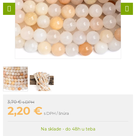
3,70 €
s DPH
2,20
€
s DPH / šnúra
Na sklade - do 48h u teba