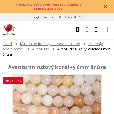
×
Klasiky tvorcov v akcii – teraz výhodnejšie.
Platí do 23.8.2026!
info@istraka.sk
0948 015 755
Úvod
Minerálne korálky a drahé kamene
Minerály
podľa názvu
Avanturín
Avanturín ružový korálky 6mm
šnúra
Avanturín ružový korálky 6mm šnúra
Zľava -41%