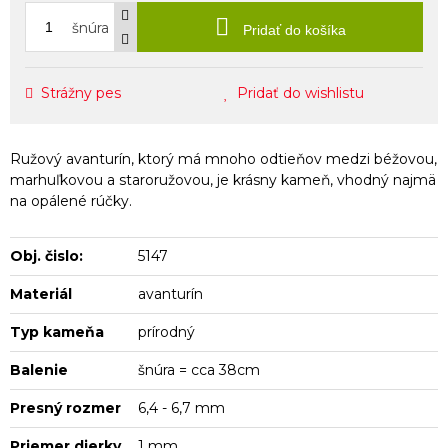
šnúra
Pridať do košíka
Strážny pes
Pridať do wishlistu
Ružový avanturín, ktorý má mnoho odtieňov medzi béžovou,
marhuľkovou a staroružovou, je krásny kameň, vhodný najmä
na opálené rúčky.
Obj. čislo:
5147
Materiál
avanturín
Typ kameňa
prírodný
Balenie
šnúra = cca 38cm
Presný rozmer
6,4 - 6,7 mm
Priemer dierky
1 mm