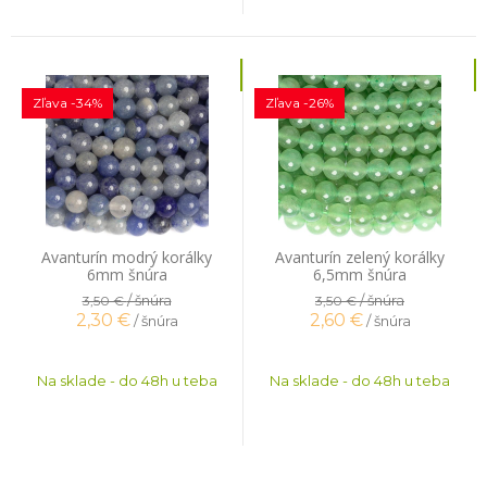
Zľava -34%
Zľava -26%
Avanturín modrý korálky
Avanturín zelený korálky
6mm šnúra
6,5mm šnúra
/ šnúra
/ šnúra
3,50 €
3,50 €
2,30
€
2,60
€
/ šnúra
/ šnúra
Na sklade - do 48h u teba
Na sklade - do 48h u teba