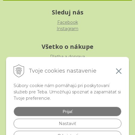
Sleduj nás
Facebook
Instagram
Všetko o nákupe
Platba a doprava
Reklamácia, výmena, vrátenie
Obchodné podmienky
Tvoje cookies nastavenie
Ochrana osobných údajov
Súbory cookie nám pomáhajú pri poskytovaní
služieb pre Teba. Umožňujú spoznať a zapamätať si
iStraka
Tvoje preferencie.
Kontakt
Veľkoobchod
Prijať
Najčastejšie otázky
Certifikáty
Nastaviť