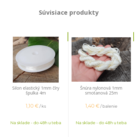
Súvisiace produkty
Silon elastický 1mm číry
Šnúra nylonová 1mm
špulka 4m
smotanová 25m
1,10
€
1,40
€
/ ks
/ balenie
Na sklade - do 48h u teba
Na sklade - do 48h u teba