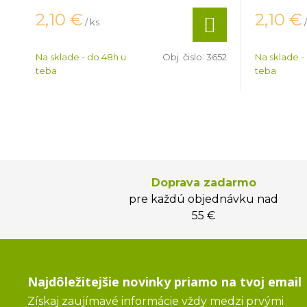
2,10
€
2,10
€
/ ks
Na sklade - do 48h u
Obj. čislo:
3652
Na sklade -
teba
teba
Doprava zadarmo
pre každú objednávku nad
55 €
Najdôležitejšie novinky priamo na tvoj email
Získaj zaujímavé informácie vždy medzi prvými