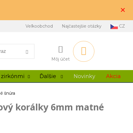
×
Veľkoobchod
Najčastejšie otázky
CZ
Môj účet
 zirkónmi
Ďalšie
Novinky
Akcia
é šnúra
žový korálky 6mm matné