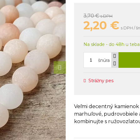
3,70 €
s DPH
2,20
€
s DPH / š
Na sklade - do 48h u teba
šnúra
Strážny pes
Veľmi decentný kamienok 
marhuľové, pudrovobiele 
kombinujte s ružovozlato