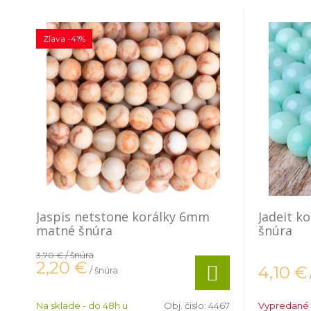
Zľava -41%
Jaspis netstone korálky 6mm
Jadeit k
matné šnúra
šnúra
/ šnúra
3,70 €
2,20
€
4,10
€
/ šnúra
Na sklade - do 48h u
Obj. čislo:
4467
Vypredané