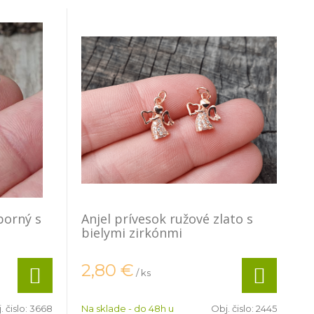
borný s
Anjel prívesok ružové zlato s
bielymi zirkónmi
2,80
€
/ ks
. čislo:
3668
Na sklade - do 48h u
Obj. čislo:
2445