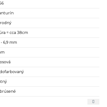
56
anturín
írodný
úra = cca 38cm
4 - 6,9 mm
mm
sosová
dofarbovaný
tný
brúsené