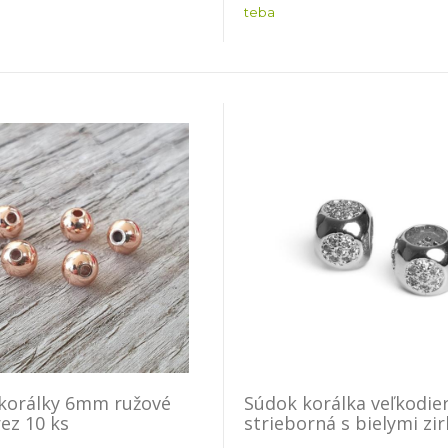
teba
korálky 6mm ružové
Súdok korálka veľkodie
rez 10 ks
strieborná s bielymi zi