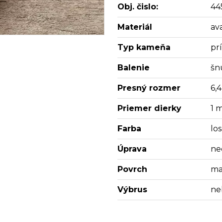
Obj. čislo:
44
Materiál
av
Typ kameňa
pr
Balenie
šn
Presný rozmer
6,
Priemer dierky
1 
Farba
lo
Úprava
ne
Povrch
ma
Výbrus
ne