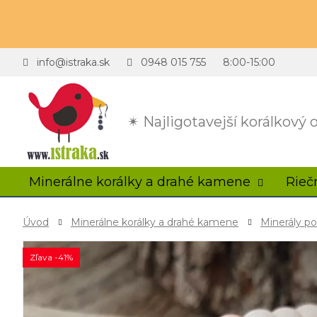
info@istraka.sk
0948 015 755
8:00-15:00
✴ Najligotavejší korálkový
Minerálne korálky a drahé kamene
Rieč
Úvod
Minerálne korálky a drahé kamene
Minerály p
Zľava -41%