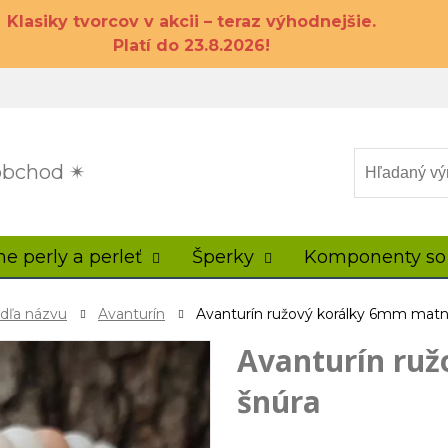
Klasiky tvorcov v akcii – teraz výhodnejšie.
Platí do 23.8.2026!
 obchod ✴
ne perly a perleť
Šperky
Komponenty so
odľa názvu
Avanturín
Avanturín ružový korálky 6mm matn
Avanturín ru
šnúra