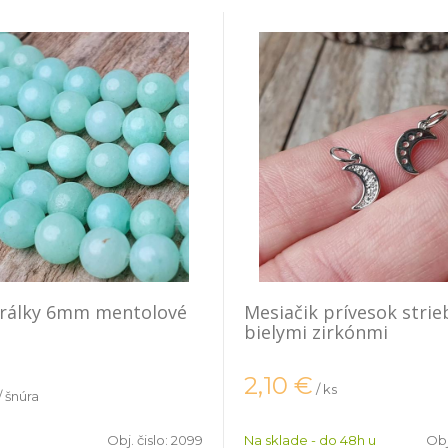
orálky 6mm mentolové
Mesiačik prívesok strie
bielymi zirkónmi
2,10
€
/ ks
/ šnúra
Obj. čislo:
2099
Na sklade - do 48h u
Obj