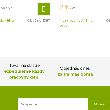
2
€
/ balenie
/ ks
 do 48h u
Obj. čislo:
1387
Na sklade - do 48h u
Ob
teba
Tovar na sklade
Objednáš dnes,
expedujeme každý
zajtra máš doma
pracovný deň.
Odoberať