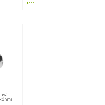
teba
rová
rkónmi