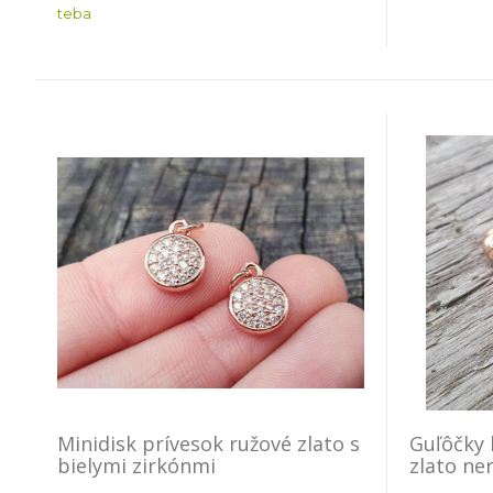
teba
Minidisk prívesok ružové zlato s
Guľôčky 
bielymi zirkónmi
zlato ne