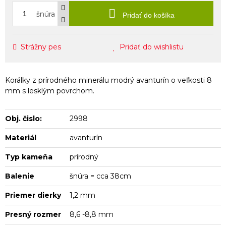
šnúra
Pridať do košíka
Strážny pes
Pridať do wishlistu
Korálky z prírodného minerálu modrý avanturín o veľkosti 8
mm s lesklým povrchom.
Obj. čislo:
2998
Materiál
avanturín
Typ kameňa
prírodný
Balenie
šnúra = cca 38cm
Priemer dierky
1,2 mm
Presný rozmer
8,6 -8,8 mm