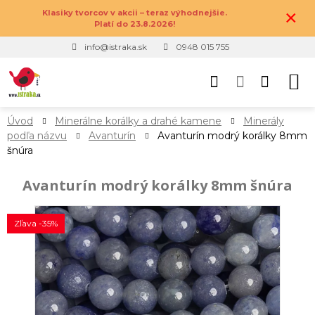
×
Klasiky tvorcov v akcii – teraz výhodnejšie.
Platí do 23.8.2026!
info@istraka.sk
0948 015 755
Úvod
Minerálne korálky a drahé kamene
Minerály
podľa názvu
Avanturín
Avanturín modrý korálky 8mm
šnúra
Avanturín modrý korálky 8mm šnúra
Zľava -35%