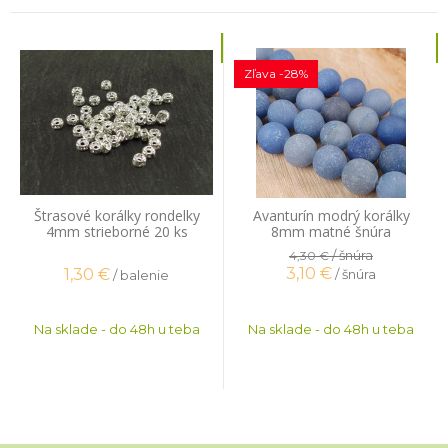
Zľava -28%
Štrasové korálky rondelky
Avanturín modrý korálky
4mm strieborné 20 ks
8mm matné šnúra
/ šnúra
4,30 €
3,10
€
1,30
€
/ šnúra
/ balenie
Na sklade - do 48h u teba
Na sklade - do 48h u teba