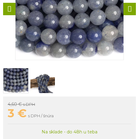
4,60 €
s DPH
3
€
s DPH / šnúra
Na sklade - do 48h u teba