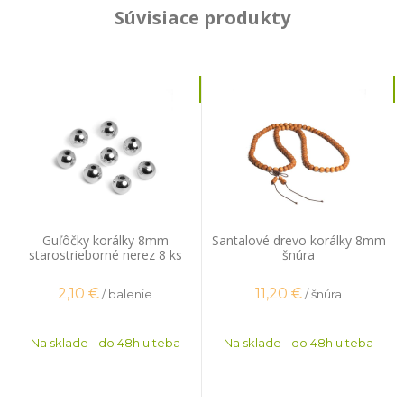
Súvisiace produkty
Guľôčky korálky 8mm
Santalové drevo korálky 8mm
starostrieborné nerez 8 ks
šnúra
2,10
€
11,20
€
/ balenie
/ šnúra
Na sklade - do 48h u teba
Na sklade - do 48h u teba