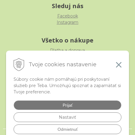
Sleduj nás
Facebook
Instagram
Všetko o nákupe
Platba a doprava
Reklamácia, výmena, vrátenie
Obchodné podmienky
Tvoje cookies nastavenie
Ochrana osobných údajov
Súbory cookie nám pomáhajú pri poskytovaní
služieb pre Teba. Umožňujú spoznať a zapamätať si
iStraka
Tvoje preferencie.
Kontakt
Veľkoobchod
Prijať
Najčastejšie otázky
Certifikáty
Nastaviť
Odmietnuť
© 2026 istraka.sk - najligotavejšie korálky a polodrahokamy široko ďaleko •