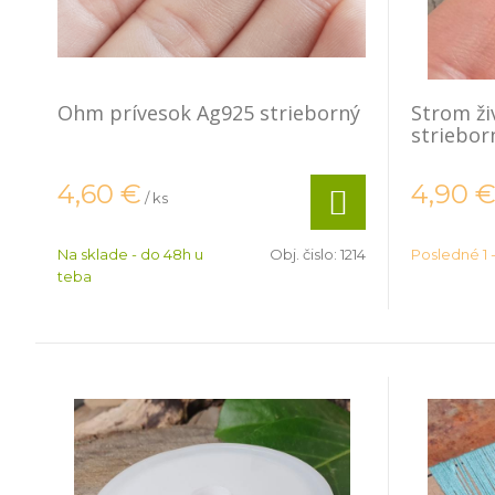
Ohm prívesok Ag925 strieborný
Strom ži
striebor
4,60
€
4,90
/ ks
Na sklade - do 48h u
Obj. čislo:
1214
Posledné 1 -
teba