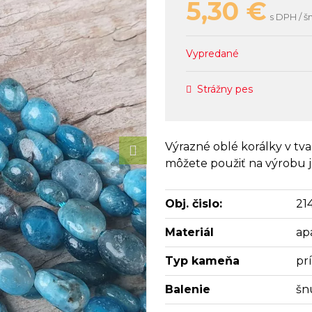
5,30
€
s DPH / š
Vypredané
Strážny pes
Výrazné oblé korálky v tv
môžete použiť na výrobu 
Obj. čislo:
21
Materiál
apa
Typ kameňa
pr
Balenie
šn