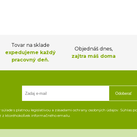
Tovar na sklade
Objednáš dnes,
expedujeme každý
zajtra máš doma
pracovný deň.
Odoberať
súlade s platnou legislatívou a zásadami ochrany osobných údajov. Súhlas pot
z z ktoréhokoľvek informačného emailu.