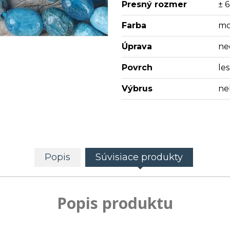
Presný rozmer
± 6
Farba
mo
Úprava
ne
Povrch
les
Výbrus
ne
Popis
Súvisiace produkty
Popis produktu