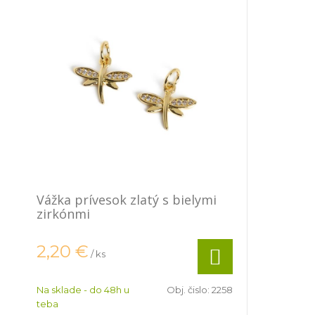
Vážka prívesok zlatý s bielymi
zirkónmi
2,20
€
/ ks
Na sklade - do 48h u
Obj. čislo:
2258
teba