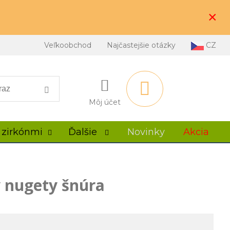
×
Veľkoobchod
Najčastejšie otázky
CZ
Môj účet
 zirkónmi
Ďalšie
Novinky
Akcia
y nugety šnúra