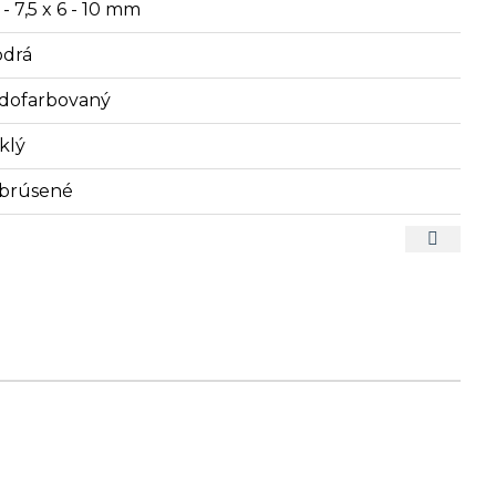
 - 7,5 x 6 - 10 mm
drá
dofarbovaný
klý
brúsené