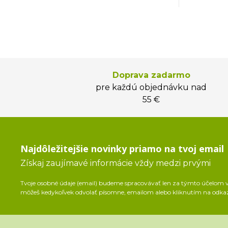
Doprava zadarmo
pre každú objednávku nad
55 €
Najdôležitejšie novinky priamo na tvoj email
Získaj zaujímavé informácie vždy medzi prvými
Tvoje osobné údaje (email) budeme spracovávať len za týmto účelom v 
môžeš kedykoľvek odvolať písomne, emailom alebo kliknutím na odka