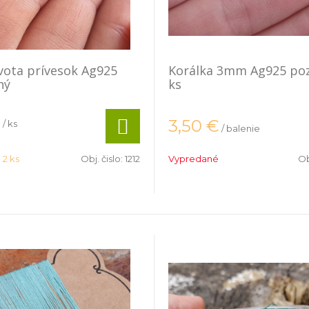
vota prívesok Ag925
Korálka 3mm Ag925 poz
ný
ks
€
3,50
€
/ ks
/ balenie
 2 ks
Obj. čislo:
1212
Vypredané
Ob