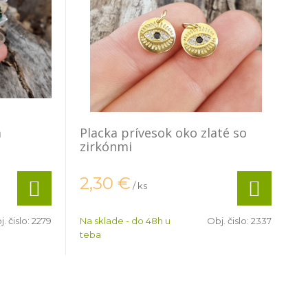
m
Placka prívesok oko zlaté so
zirkónmi
2,30
€
/ ks
. čislo:
2279
Na sklade - do 48h u
Obj. čislo:
2337
teba