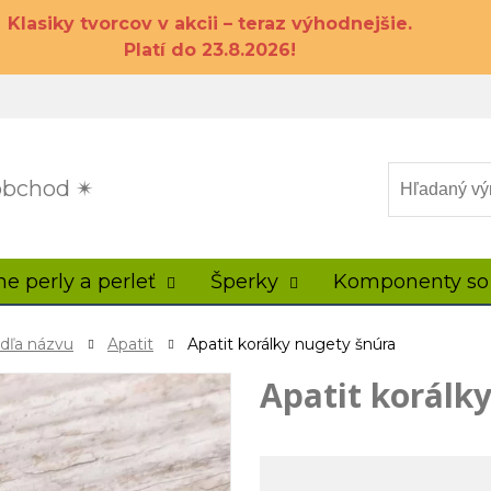
Klasiky tvorcov v akcii – teraz výhodnejšie.
Platí do 23.8.2026!
 obchod ✴
ne perly a perleť
Šperky
Komponenty so
odľa názvu
Apatit
Apatit korálky nugety šnúra
Apatit korálk