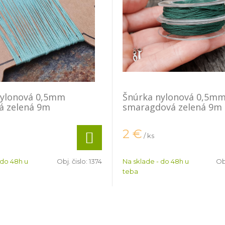
nylonová 0,5mm
Šnúrka nylonová 0,5m
á zelená 9m
smaragdová zelená 9m
2
€
/ ks
 do 48h u
Obj. čislo:
1374
Na sklade - do 48h u
Obj
teba