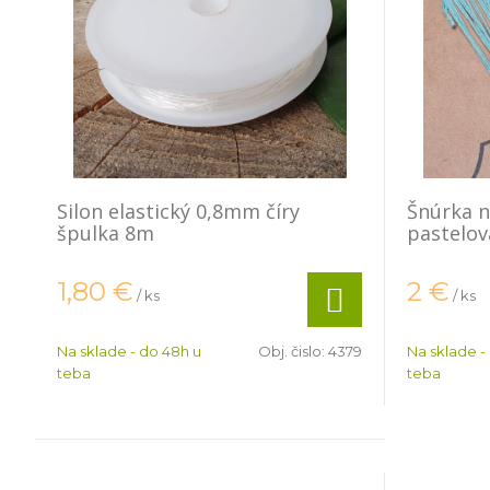
Silon elastický 0,8mm číry
Šnúrka 
špulka 8m
pastelov
1,80
€
2
€
/ ks
/ ks
Na sklade - do 48h u
Obj. čislo:
4379
Na sklade -
teba
teba