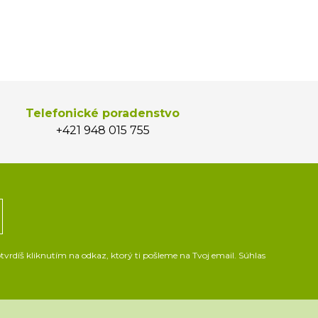
Telefonické poradenstvo
+421 948 015 755
vrdíš kliknutím na odkaz, ktorý ti pošleme na Tvoj email. Súhlas