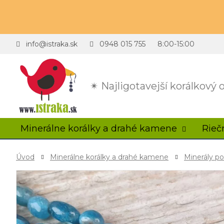
info@istraka.sk
0948 015 755
8:00-15:00
✴ Najligotavejší korálkový
Minerálne korálky a drahé kamene
Rieč
Úvod
Minerálne korálky a drahé kamene
Minerály p