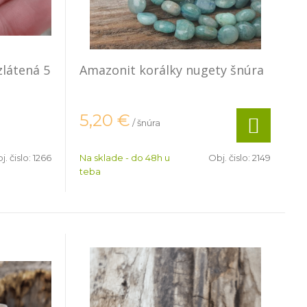
látená 5
Amazonit korálky nugety šnúra
5,20
€
/ šnúra
j. čislo:
1266
Na sklade - do 48h u
Obj. čislo:
2149
teba