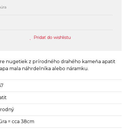
núra
Pridať do wishlistu
are nugetiek z prírodného drahého kameňa apatit
japa mala náhrdelníka alebo náramku.
47
tit
írodný
úra = cca 38cm