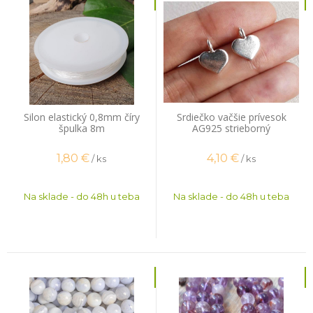
Silon elastický 0,8mm číry
Srdiečko vačšie prívesok
špulka 8m
AG925 strieborný
1,80
€
4,10
€
/ ks
/ ks
Na sklade - do 48h u teba
Na sklade - do 48h u teba