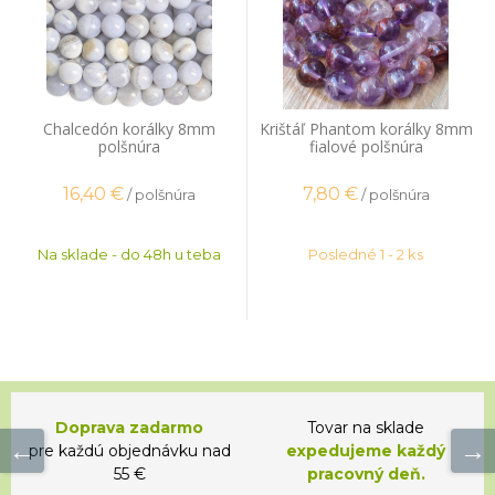
Chalcedón korálky 8mm
Krištáľ Phantom korálky 8mm
polšnúra
fialové polšnúra
16,40
€
7,80
€
/ polšnúra
/ polšnúra
Na sklade - do 48h u teba
Posledné 1 - 2 ks
Doprava zadarmo
Tovar na sklade
pre každú objednávku nad
expedujeme každý
55 €
pracovný deň.