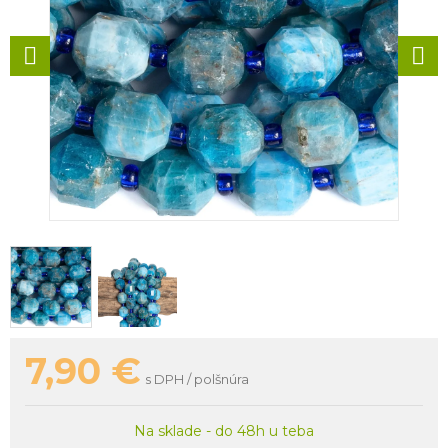
7,90
€
s DPH / polšnúra
Na sklade - do 48h u teba