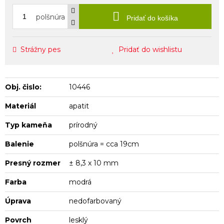
polšnúra
Pridať do košíka
Strážny pes
Pridať do wishlistu
Obj. čislo:
10446
Materiál
apatit
Typ kameňa
prírodný
Balenie
polšnúra = cca 19cm
Presný rozmer
± 8,3 x 10 mm
Farba
modrá
Úprava
nedofarbovaný
Povrch
lesklý