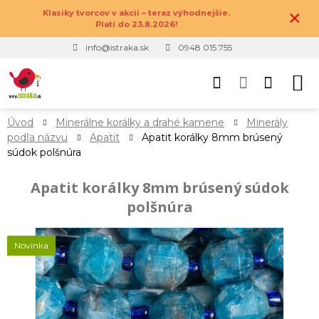
×
Klasiky tvorcov v akcii – teraz výhodnejšie.
Platí do 23.8.2026!
info@istraka.sk
0948 015 755
Úvod
Minerálne korálky a drahé kamene
Minerály
podľa názvu
Apatit
Apatit korálky 8mm brúsený
súdok polšnúra
Apatit korálky 8mm brúsený súdok
polšnúra
Novinka