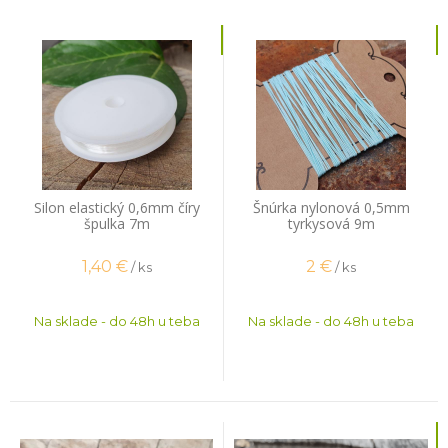
Silon elastický 0,6mm číry
Šnúrka nylonová 0,5mm
špulka 7m
tyrkysová 9m
1,40
€
2
€
/ ks
/ ks
Na sklade - do 48h u teba
Na sklade - do 48h u teba