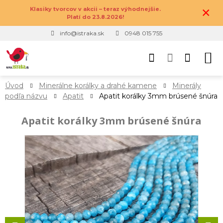
×
Klasiky tvorcov v akcii – teraz výhodnejšie.
Platí do 23.8.2026!
info@istraka.sk
0948 015 755
Úvod
Minerálne korálky a drahé kamene
Minerály
podľa názvu
Apatit
Apatit korálky 3mm brúsené šnúra
Apatit korálky 3mm brúsené šnúra