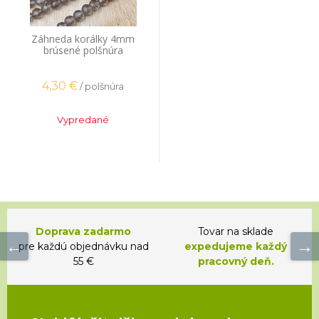
Záhneda korálky 4mm
brúsené polšnúra
4,30
€
/ polšnúra
Vypredané
Doprava zadarmo
Tovar na sklade
pre každú objednávku nad
expedujeme každý
55 €
pracovný deň.