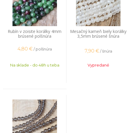
Rubín v zoisite korálky 4mm
Mesačný kameň biely korálky
brúsené polšnúra
3,5mm brúsené šnúra
4,80
€
/ polšnúra
7,90
€
/ šnúra
Na sklade - do 48h u teba
Vypredané