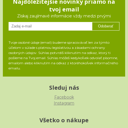
Najdôležitejšie novinky priamo na
tvoj email
Získaj zaujímavé informácie vždy medzi prvými
Odoberať
Tvoje osobné údaje (email) budeme spracovávať len za týmto
účelom v súlade s platnou legislatívou a zásadami ochrany
osobných údajov. Súhlas potvrdíš kliknutím na odkaz, ktorý ti
pošleme na Tvoj email. Súhlas môžeš kedykoľvek odvolať písomne,
emailom alebo kliknutím na odkaz z ktoréhokoľvek informačného
emailu.
Sleduj nás
Facebook
Instagram
Všetko o nákupe