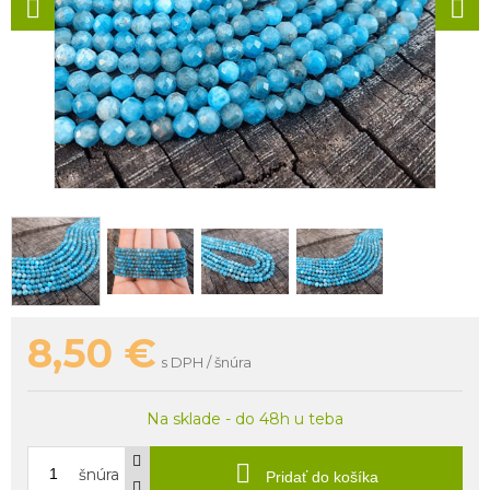
8,50
€
s DPH / šnúra
Na sklade - do 48h u teba
šnúra
Pridať do košíka