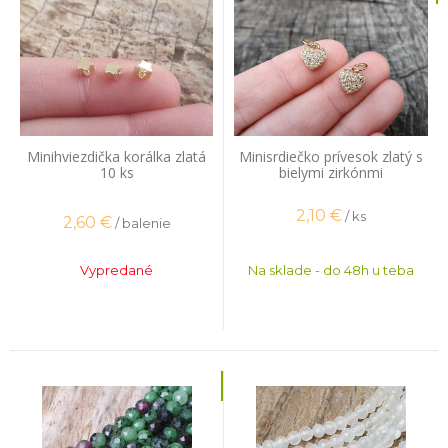
Minihviezdička korálka zlatá
Minisrdiečko prívesok zlatý s
10 ks
bielymi zirkónmi
2,10
€
/ ks
2,60
€
/ balenie
Vypredané
Na sklade - do 48h u teba