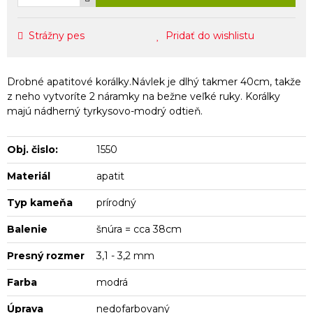
Strážny pes
Pridať do wishlistu
Drobné apatitové korálky.Návlek je dlhý takmer 40cm, takže
z neho vytvoríte 2 náramky na bežne veľké ruky. Korálky
majú nádherný tyrkysovo-modrý odtieň.
Obj. čislo:
1550
Materiál
apatit
Typ kameňa
prírodný
Balenie
šnúra = cca 38cm
Presný rozmer
3,1 - 3,2 mm
Farba
modrá
Úprava
nedofarbovaný