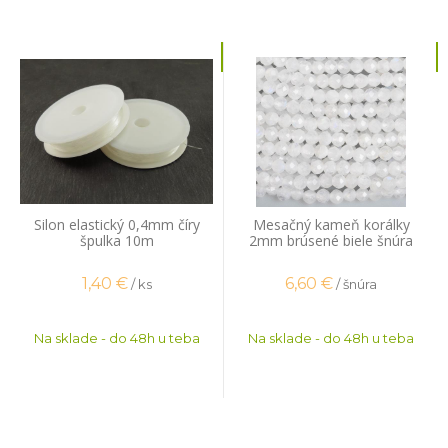
Silon elastický 0,4mm číry
Mesačný kameň korálky
špulka 10m
2mm brúsené biele šnúra
1,40
€
6,60
€
/ ks
/ šnúra
Na sklade - do 48h u teba
Na sklade - do 48h u teba