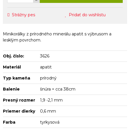
Strážny pes
Pridať do wishlistu
Minikorálky z prírodného minerálu apatit s výbrusom a
lesklým povrchom.
Obj. čislo:
3626
Materiál
apatit
Typ kameňa
prírodný
Balenie
šnúra = cca 38cm
Presný rozmer
1,9 -2,1 mm
Priemer dierky
0,6 mm
Farba
tyrkysová