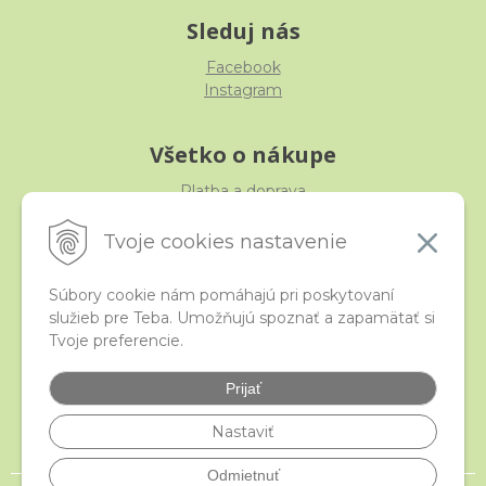
Sleduj nás
Facebook
Instagram
Všetko o nákupe
Platba a doprava
Reklamácia, výmena, vrátenie
Obchodné podmienky
Tvoje cookies nastavenie
Ochrana osobných údajov
Súbory cookie nám pomáhajú pri poskytovaní
služieb pre Teba. Umožňujú spoznať a zapamätať si
iStraka
Tvoje preferencie.
Kontakt
Veľkoobchod
Prijať
Najčastejšie otázky
Certifikáty
Nastaviť
Odmietnuť