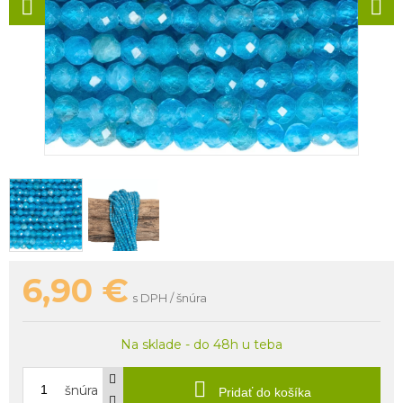
6,90
€
s DPH / šnúra
Na sklade - do 48h u teba
šnúra
Pridať do košíka