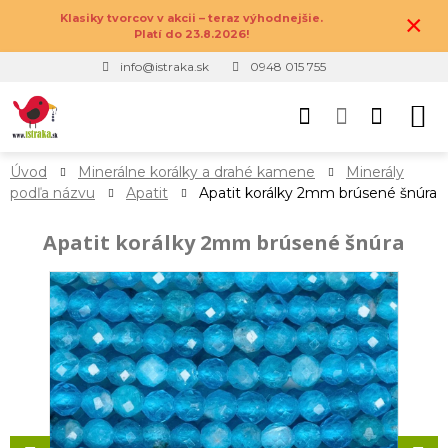
×
Klasiky tvorcov v akcii – teraz výhodnejšie.
Platí do 23.8.2026!
info@istraka.sk
0948 015 755
Úvod
Minerálne korálky a drahé kamene
Minerály
podľa názvu
Apatit
Apatit korálky 2mm brúsené šnúra
Apatit korálky 2mm brúsené šnúra