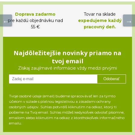
Doprava zadarmo
Tovar na sklade
pre každú objednávku nad
expedujeme každý
55 €
pracovný deň.
Najdôležitejšie novinky priamo na
tvoj email
Získaj zaujímavé informácie vždy medzi prvými
Odoberať
Tvoje osobné údaje (email) budeme spracovávať len za týmto
účelom v súlade s platnou legislatívou a zásadami ochrany
osobných údajov. Súhlas potvrdíš kliknutím na odkaz, ktorý ti
pošleme na Tvoj email. Súhlas môžeš kedykoľvek odvolať písomne,
emailom alebo kliknutím na odkaz z ktoréhokoľvek informačného
emailu.