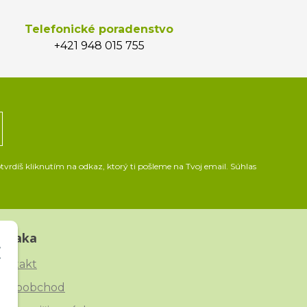
Telefonické poradenstvo
+421 948 015 755
vrdíš kliknutím na odkaz, ktorý ti pošleme na Tvoj email. Súhlas
Straka
ontakt
eľkoobchod