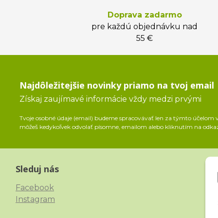
Doprava zadarmo
pre každú objednávku nad
55 €
Najdôležitejšie novinky priamo na tvoj email
Získaj zaujímavé informácie vždy medzi prvými
Tvoje osobné údaje (email) budeme spracovávať len za týmto účelom v 
môžeš kedykoľvek odvolať písomne, emailom alebo kliknutím na odka
Sleduj nás
Facebook
Instagram