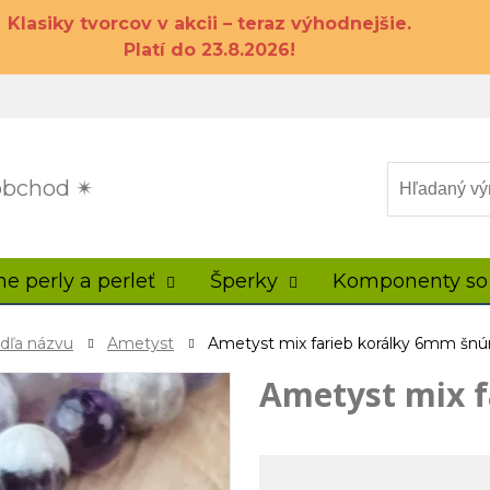
Klasiky tvorcov v akcii – teraz výhodnejšie.
Platí do 23.8.2026!
 obchod ✴
ne perly a perleť
Šperky
Komponenty so
odľa názvu
Ametyst
Ametyst mix farieb korálky 6mm šnú
Ametyst mix f