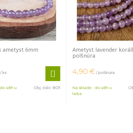
 ametyst 6mm
Ametyst lavender korá
polšnúra
4,90
€
/ ks
/ polšnúra
 do 48h u
Obj. čislo:
8011
Na sklade - do 48h u
Ob
teba