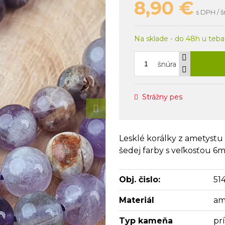
8,90
€
s DPH / š
Na sklade - do 48h u teba
šnúra
Strážny pes
Lesklé korálky z ametystu 
šedej farby s veľkosťou 6
Obj. čislo:
51
Materiál
am
Typ kameňa
pr