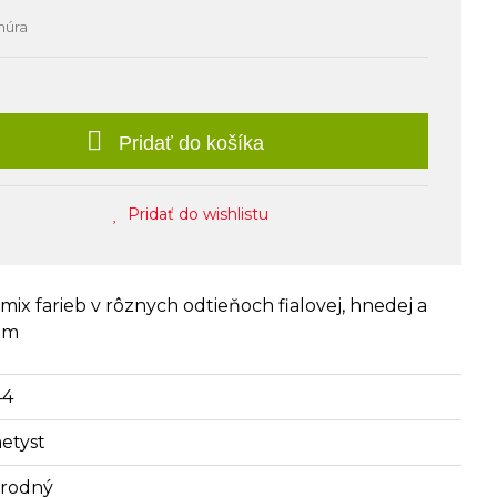
núra
Pridať do košíka
Pridať do wishlistu
mix farieb v rôznych odtieňoch fialovej, hnedej a
mm
44
etyst
írodný