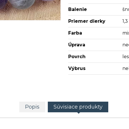
Balenie
šn
Priemer dierky
1,
Farba
mi
Úprava
ne
Povrch
les
Výbrus
ne
Popis
Súvisiace produkty