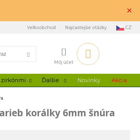
×
Veľkoobchod
Najčastejšie otázky
CZ
Môj účet
 zirkónmi
Ďalšie
Novinky
Akcia
ra
arieb korálky 6mm šnúra