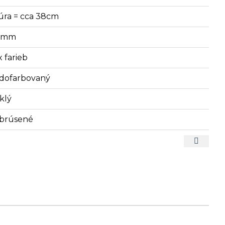
úra = cca 38cm
3 mm
x farieb
dofarbovaný
klý
brúsené