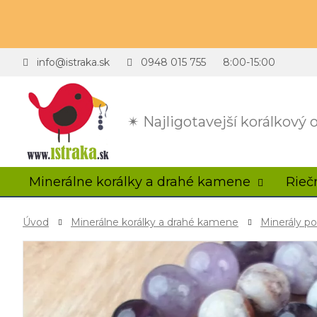
info@istraka.sk
0948 015 755
8:00-15:00
✴ Najligotavejší korálkový
Minerálne korálky a drahé kamene
Rieč
Úvod
Minerálne korálky a drahé kamene
Minerály p