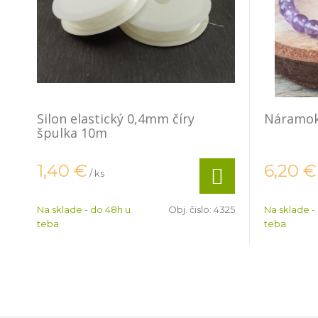
Silon elastický 0,4mm číry
Náramok
špulka 10m
1,40
€
6,20
€
/ ks
Na sklade - do 48h u
Obj. čislo:
4325
Na sklade -
teba
teba