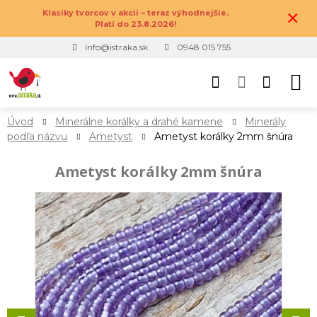
×
Klasiky tvorcov v akcii – teraz výhodnejšie.
Platí do 23.8.2026!
info@istraka.sk
0948 015 755
Úvod
Minerálne korálky a drahé kamene
Minerály
podľa názvu
Ametyst
Ametyst korálky 2mm šnúra
Ametyst korálky 2mm šnúra