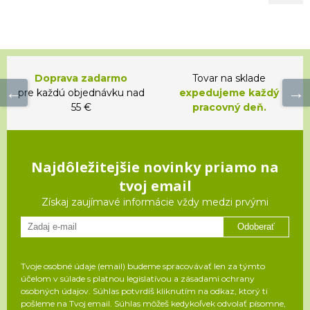
Doprava zadarmo
Tovar na sklade
pre každú objednávku nad
expedujeme každý
55 €
pracovný deň.
Najdôležitejšie novinky priamo na
tvoj email
Získaj zaujímavé informácie vždy medzi prvými
Odoberať
Tvoje osobné údaje (email) budeme spracovávať len za týmto
účelom v súlade s platnou legislatívou a zásadami ochrany
osobných údajov. Súhlas potvrdíš kliknutím na odkaz, ktorý ti
pošleme na Tvoj email. Súhlas môžeš kedykoľvek odvolať písomne,