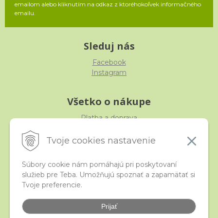
emailom alebo kliknutím na odkaz z ktoréhokoľvek informačného
emailu.
Sleduj nás
Facebook
Instagram
Všetko o nákupe
Platba a doprava
Reklamácia, výmena, vrátenie
Obchodné podmienky
Tvoje cookies nastavenie
Ochrana osobných údajov
Súbory cookie nám pomáhajú pri poskytovaní
služieb pre Teba. Umožňujú spoznať a zapamätať si
iStraka
Tvoje preferencie.
Kontakt
Veľkoobchod
Prijať
Najčastejšie otázky