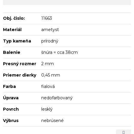
Obj. čislo:
11663
Materiál
ametyst
Typ kameňa
prírodný
Balenie
šnúra = cca 38cm
Presný rozmer
2 mm
Priemer dierky
0,45 mm
Farba
fialová
Úprava
nedofarbovaný
Povrch
lesklý
Výbrus
nebrúsené