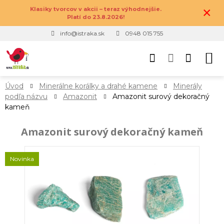
×
Klasiky tvorcov v akcii – teraz výhodnejšie.
Platí do 23.8.2026!
info@istraka.sk
0948 015 755
Úvod
Minerálne korálky a drahé kamene
Minerály
podľa názvu
Amazonit
Amazonit surový dekoračný
kameň
Amazonit surový dekoračný kameň
Novinka