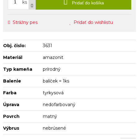
ks
Pridať do košíka
Strážny pes
Pridať do wishlistu
Obj. čislo:
3631
Materiál
amazonit
Typ kameňa
prírodný
Balenie
balíček = 1ks
Farba
tyrkysová
Úprava
nedofarbovaný
Povrch
matný
Výbrus
nebrúsené