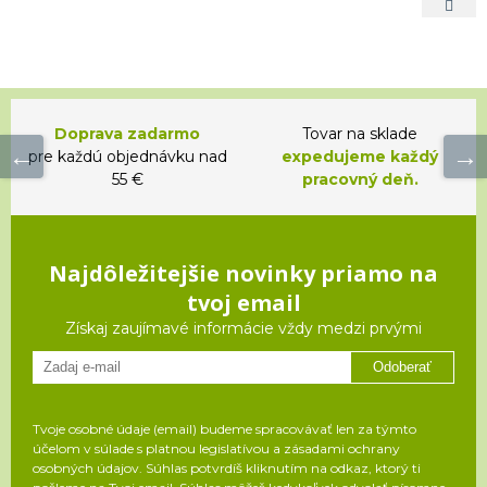
Doprava zadarmo
Tovar na sklade
pre každú objednávku nad
expedujeme každý
55 €
pracovný deň.
Najdôležitejšie novinky priamo na
tvoj email
Získaj zaujímavé informácie vždy medzi prvými
Odoberať
Tvoje osobné údaje (email) budeme spracovávať len za týmto
účelom v súlade s platnou legislatívou a zásadami ochrany
osobných údajov. Súhlas potvrdíš kliknutím na odkaz, ktorý ti