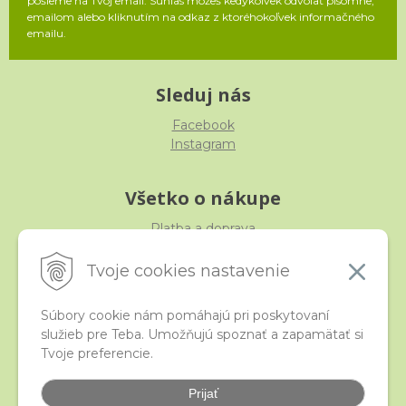
pošleme na Tvoj email. Súhlas môžeš kedykoľvek odvolať písomne,
emailom alebo kliknutím na odkaz z ktoréhokoľvek informačného
emailu.
Sleduj nás
Facebook
Instagram
Všetko o nákupe
Platba a doprava
Reklamácia, výmena, vrátenie
Obchodné podmienky
Tvoje cookies nastavenie
Ochrana osobných údajov
Súbory cookie nám pomáhajú pri poskytovaní
služieb pre Teba. Umožňujú spoznať a zapamätať si
iStraka
Tvoje preferencie.
Kontakt
Veľkoobchod
Prijať