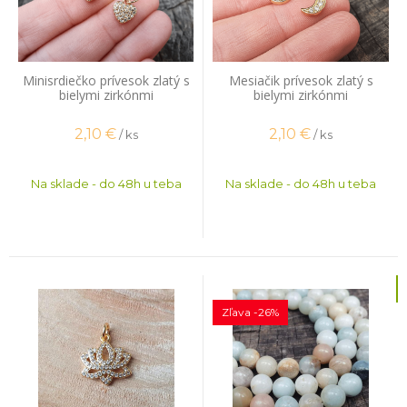
Minisrdiečko prívesok zlatý s
Mesiačik prívesok zlatý s
bielymi zirkónmi
bielymi zirkónmi
2,10
€
2,10
€
/ ks
/ ks
Na sklade - do 48h u teba
Na sklade - do 48h u teba
Zľava -26%