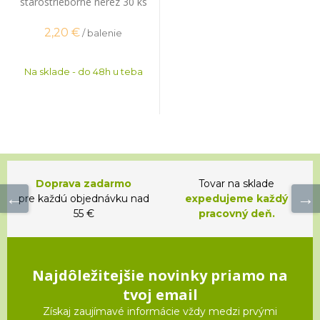
starostrieborné nerez 30 ks
2,20
€
/ balenie
Na sklade - do 48h u teba
Doprava zadarmo
Tovar na sklade
pre každú objednávku nad
expedujeme každý
55 €
pracovný deň.
Najdôležitejšie novinky priamo na
tvoj email
Získaj zaujímavé informácie vždy medzi prvými