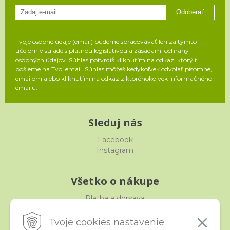
Odoberať
Tvoje osobné údaje (email) budeme spracovávať len za týmto
účelom v súlade s platnou legislatívou a zásadami ochrany
osobných údajov. Súhlas potvrdíš kliknutím na odkaz, ktorý ti
pošleme na Tvoj email. Súhlas môžeš kedykoľvek odvolať písomne,
emailom alebo kliknutím na odkaz z ktoréhokoľvek informačného
emailu.
Sleduj nás
Facebook
Instagram
Všetko o nákupe
Platba a doprava
Reklamácia, výmena, vrátenie
Obchodné podmienky
Tvoje cookies nastavenie