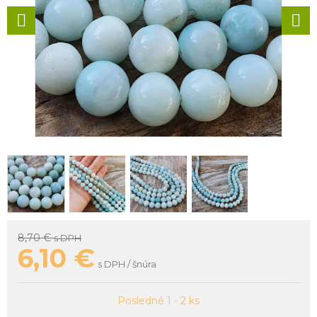
8,70 €
s DPH
6,10
€
s DPH / šnúra
Posledné 1 - 2 ks