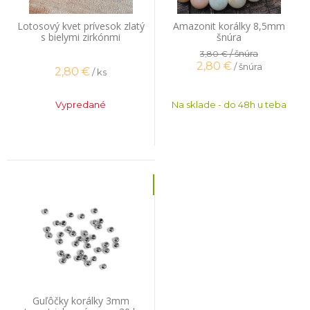
Lotosový kvet prívesok zlatý
Amazonit korálky 8,5mm
s bielymi zirkónmi
šnúra
/ šnúra
3,80 €
2,80
€
/ šnúra
2,80
€
/ ks
Vypredané
Na sklade - do 48h u teba
Guľôčky korálky 3mm