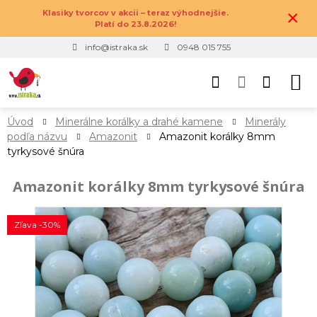
×
Klasiky tvorcov v akcii – teraz výhodnejšie.
Platí do 23.8.2026!
info@istraka.sk
0948 015 755
Úvod
Minerálne korálky a drahé kamene
Minerály
podľa názvu
Amazonit
Amazonit korálky 8mm
tyrkysové šnúra
Amazonit korálky 8mm tyrkysové šnúra
Zľava -30%