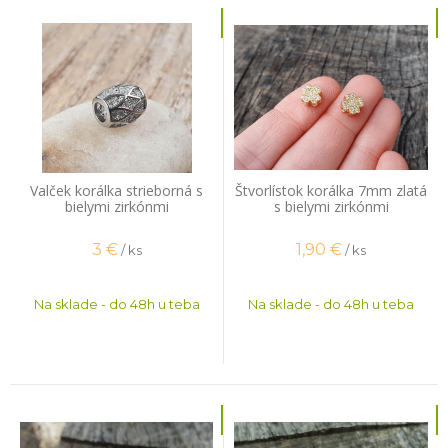
Valček korálka strieborná s
Štvorlístok korálka 7mm zlatá
bielymi zirkónmi
s bielymi zirkónmi
3
€
1,90
€
/ ks
/ ks
Na sklade - do 48h u teba
Na sklade - do 48h u teba