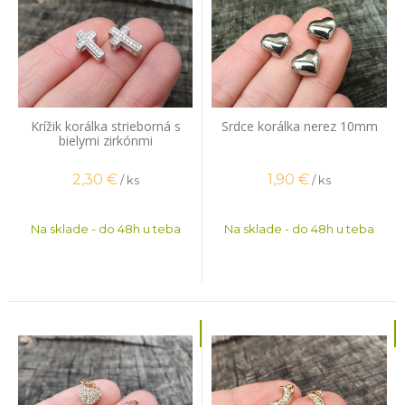
Krížik korálka strieborná s
Srdce korálka nerez 10mm
bielymi zirkónmi
2,30
€
1,90
€
/ ks
/ ks
Na sklade - do 48h u teba
Na sklade - do 48h u teba