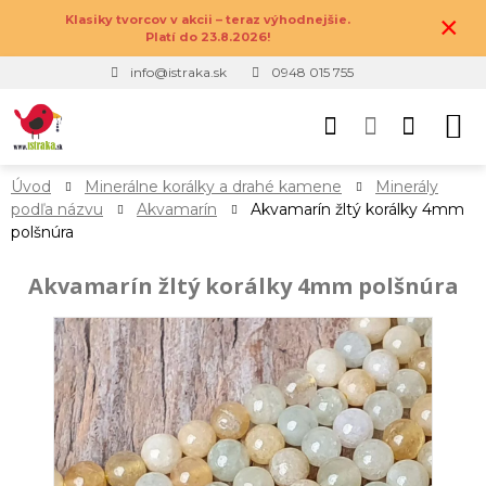
×
Klasiky tvorcov v akcii – teraz výhodnejšie.
Platí do 23.8.2026!
info@istraka.sk
0948 015 755
Úvod
Minerálne korálky a drahé kamene
Minerály
podľa názvu
Akvamarín
Akvamarín žltý korálky 4mm
polšnúra
Akvamarín žltý korálky 4mm polšnúra