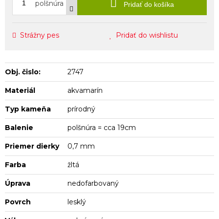
polšnúra
Pridať do košíka
Strážny pes
Pridať do wishlistu
Obj. čislo:
2747
Materiál
akvamarín
Typ kameňa
prírodný
Balenie
polšnúra = cca 19cm
Priemer dierky
0,7 mm
Farba
žltá
Úprava
nedofarbovaný
Povrch
lesklý