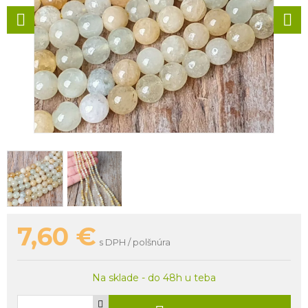
7,60
€
s DPH / polšnúra
Na sklade - do 48h u teba