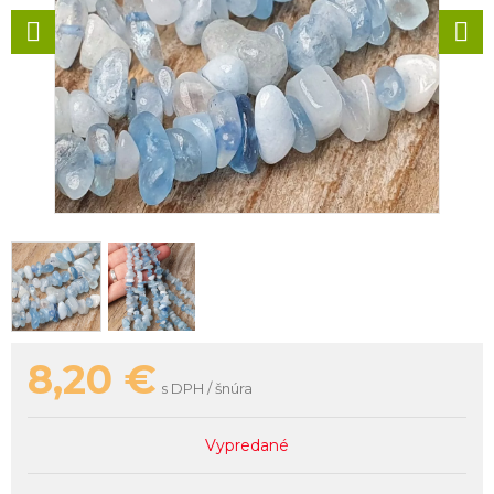
8,20
€
s DPH / šnúra
Vypredané