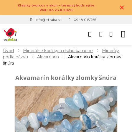
×
Klasiky tvorcov v akcii – teraz výhodnejšie.
Platí do 23.8.2026!
info@istraka.sk
0948 015 755
Úvod
Minerálne korálky a drahé kamene
Minerály
podľa názvu
Akvamarín
Akvamarín korálky zlomky
šnúra
Akvamarín korálky zlomky šnúra