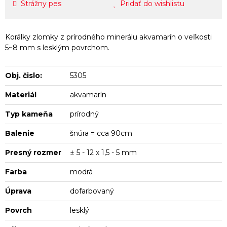
Strážny pes
Pridať do wishlistu
Korálky zlomky z prírodného minerálu akvamarín o veľkosti
5~8 mm s lesklým povrchom.
Obj. čislo:
5305
Materiál
akvamarín
Typ kameňa
prírodný
Balenie
šnúra = cca 90cm
Presný rozmer
± 5 - 12 x 1,5 - 5 mm
Farba
modrá
Úprava
dofarbovaný
Povrch
lesklý