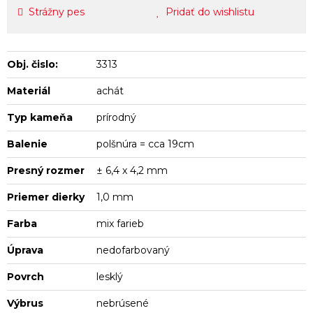
Strážny pes
Pridať do wishlistu
Obj. čislo:
3313
Materiál
achát
Typ kameňa
prírodný
Balenie
polšnúra = cca 19cm
Presný rozmer
± 6,4 x 4,2 mm
Priemer dierky
1,0 mm
Farba
mix farieb
Úprava
nedofarbovaný
Povrch
lesklý
Výbrus
nebrúsené