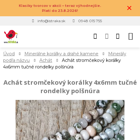
×
Klasiky tvorcov v akcii – teraz výhodnejšie.
Platí do 23.8.2026!
info@istraka.sk
0948 015 755
Úvod
Minerálne korálky a drahé kamene
Minerály
podľa názvu
Achát
Achát stromčekový korálky
4x6mm tučné rondelky polšnúra
Achát stromčekový korálky 4x6mm tučné
rondelky polšnúra