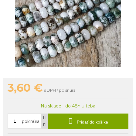
3,60
€
s DPH / polšnúra
Na sklade - do 48h u teba
polšnúra
Pridať do košíka