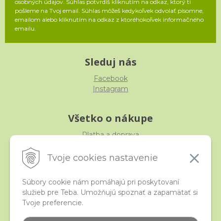
osobných údajov. Súhlas potvrdíš kliknutím na odkaz, ktorý ti
pošleme na Tvoj email. Súhlas môžeš kedykoľvek odvolať písomne,
emailom alebo kliknutím na odkaz z ktoréhokoľvek informačného
emailu.
Sleduj nás
Facebook
Instagram
Všetko o nákupe
Platba a doprava
Reklamácia, výmena, vrátenie
Obchodné podmienky
Tvoje cookies nastavenie
Ochrana osobných údajov
Súbory cookie nám pomáhajú pri poskytovaní
služieb pre Teba. Umožňujú spoznať a zapamätať si
iStraka
Tvoje preferencie.
Kontakt