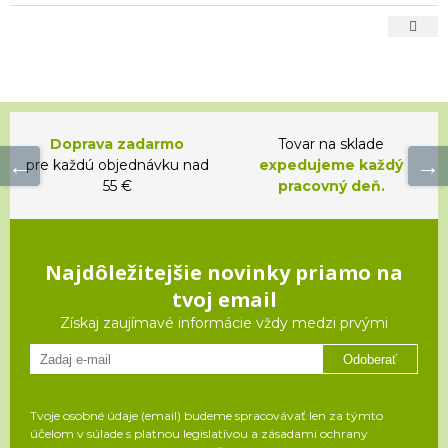
Doprava zadarmo
Tovar na sklade
pre každú objednávku nad
expedujeme každý
55 €
pracovný deň.
Najdôležitejšie novinky priamo na
tvoj email
Získaj zaujímavé informácie vždy medzi prvými
Odoberať
Tvoje osobné údaje (email) budeme spracovávať len za týmto
účelom v súlade s platnou legislatívou a zásadami ochrany