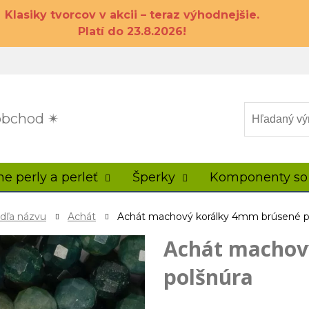
Klasiky tvorcov v akcii – teraz výhodnejšie.
Platí do 23.8.2026!
 obchod ✴
ne perly a perleť
Šperky
Komponenty so
odľa názvu
Achát
Achát machový korálky 4mm brúsené p
Achát machov
polšnúra