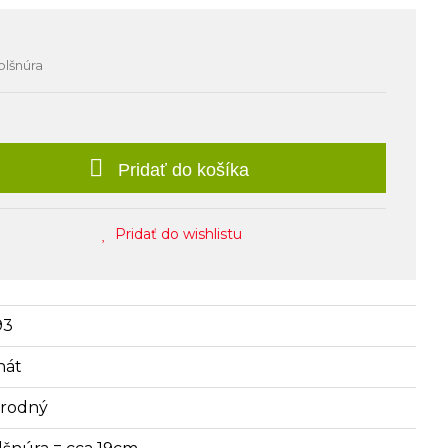
olšnúra
Pridať do košíka
Pridať do wishlistu
93
hát
írodný