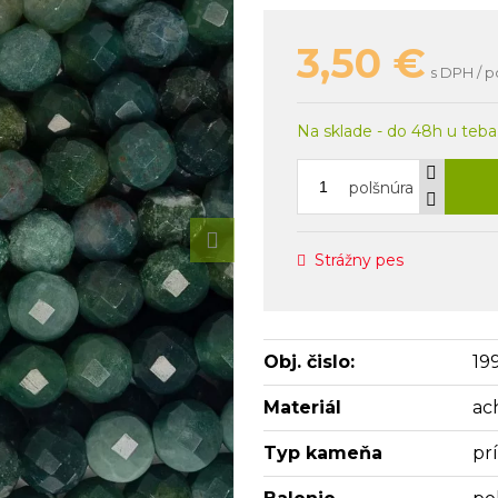
3,50
€
s DPH / p
Na sklade - do 48h u teba
polšnúra
Strážny pes
Obj. čislo:
19
Materiál
ac
Typ kameňa
pr