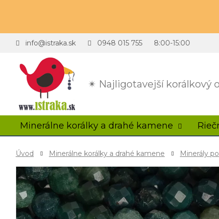
info@istraka.sk
0948 015 755
8:00-15:00
✴ Najligotavejší korálkový
Minerálne korálky a drahé kamene
Rieč
Úvod
Minerálne korálky a drahé kamene
Minerály p