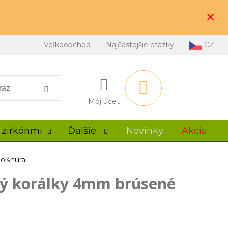
×
Veľkoobchod
Najčastejšie otázky
CZ
Môj účet
 zirkónmi
Ďalšie
Novinky
Akcia
olšnúra
ý korálky 4mm brúsené