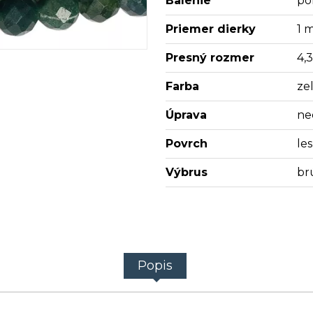
Balenie
po
Priemer dierky
1 
Presný rozmer
4,
Farba
ze
Úprava
ne
Povrch
les
Výbrus
br
Popis