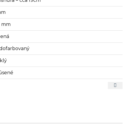
lšnúra = cca 19cm
mm
3 mm
lená
dofarbovaný
klý
úsené