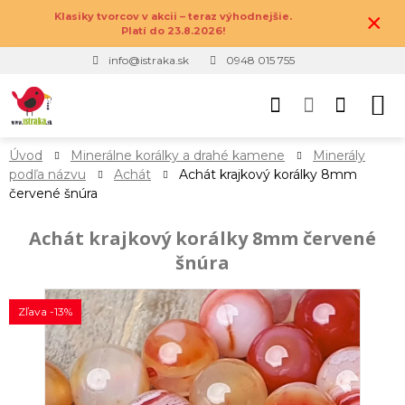
×
Klasiky tvorcov v akcii – teraz výhodnejšie.
Platí do 23.8.2026!
info@istraka.sk
0948 015 755
Úvod
Minerálne korálky a drahé kamene
Minerály
podľa názvu
Achát
Achát krajkový korálky 8mm
červené šnúra
Achát krajkový korálky 8mm červené
šnúra
Zľava -13%