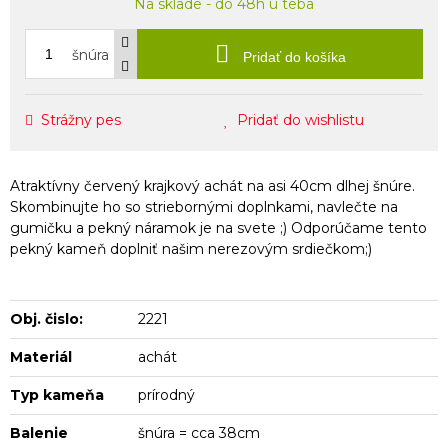
Na sklade - do 48h u teba
šnúra
Pridať do košíka
Strážny pes
Pridať do wishlistu
Atraktívny červený krajkový achát na asi 40cm dlhej šnúre.
Skombinujte ho so striebornými doplnkami, navlečte na
gumičku a pekný náramok je na svete ;) Odporúčame tento
pekný kameň doplniť našim nerezovým srdiečkom;)
Obj. čislo:
2221
Materiál
achát
Typ kameňa
prírodný
Balenie
šnúra = cca 38cm