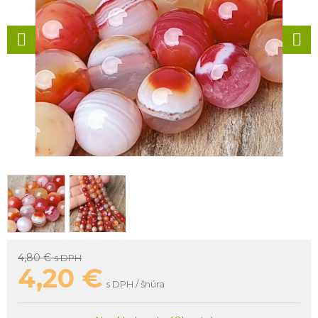
4,80 €
s DPH
4,20
€
s DPH / šnúra