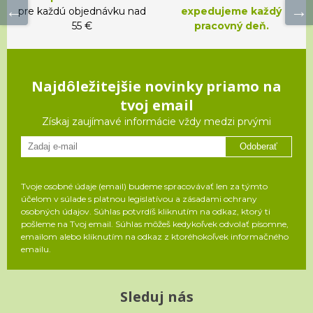
pre každú objednávku nad
expedujeme každý
55 €
pracovný deň.
Najdôležitejšie novinky priamo na
tvoj email
Získaj zaujímavé informácie vždy medzi prvými
Odoberať
Tvoje osobné údaje (email) budeme spracovávať len za týmto
účelom v súlade s platnou legislatívou a zásadami ochrany
osobných údajov. Súhlas potvrdíš kliknutím na odkaz, ktorý ti
pošleme na Tvoj email. Súhlas môžeš kedykoľvek odvolať písomne,
emailom alebo kliknutím na odkaz z ktoréhokoľvek informačného
emailu.
Sleduj nás