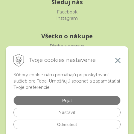
Sleduj nás
Facebook
Instagram
Všetko o nákupe
Platba a doprava
Reklamácia, výmena, vrátenie
Obchodné podmienky
Tvoje cookies nastavenie
Ochrana osobných údajov
Súbory cookie nám pomáhajú pri poskytovaní
služieb pre Teba. Umožňujú spoznať a zapamätať si
iStraka
Tvoje preferencie.
Kontakt
Veľkoobchod
Prijať
Najčastejšie otázky
Certifikáty
Nastaviť
Odmietnuť
© 2026 istraka.sk - najligotavejšie korálky a polodrahokamy široko ďaleko •