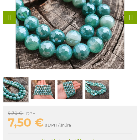
9,70 €
s DPH
7,50
€
s DPH / šnúra