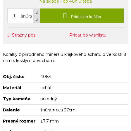
Na sklade - do 48h u teba
šnúra
Pridať do košíka
Strážny pes
Pridať do wishlistu
Korálky z prírodného minerálu krajkového achátu o veľkosti 8
mm s lesklým povrchom.
Obj. čislo:
4084
Materiál
achát
Typ kameňa
prírodný
Balenie
šnúra = cca 37cm
Presný rozmer
±7,7 mm