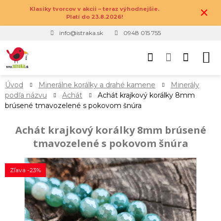
×
Klasiky tvorcov v akcii – teraz výhodnejšie.
Platí do 23.8.2026!
info@istraka.sk
0948 015 755
Úvod
Minerálne korálky a drahé kamene
Minerály
podľa názvu
Achát
Achát krajkový korálky 8mm
brúsené tmavozelené s pokovom šnúra
Achát krajkový korálky 8mm brúsené
tmavozelené s pokovom šnúra
Zľava -23%