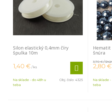
Silon elastický 0,4mm číry
Hematit
špulka 10m
šnúra
/ šnú
3,70 €
2,80
€
1,40
€
/ ks
Na sklade - do 48h u
Obj. čislo:
4325
Na sklade -
teba
teba