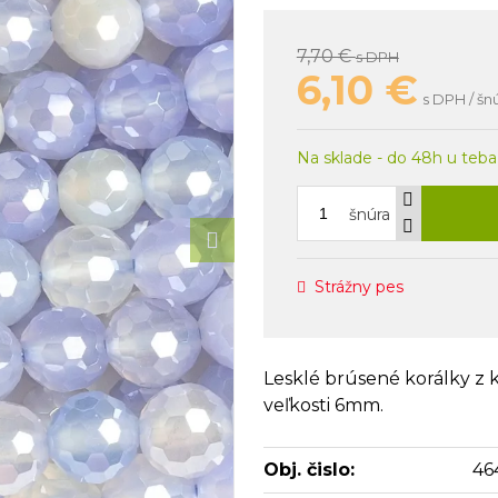
7,70 €
s DPH
6,10
€
s DPH / šn
Na sklade - do 48h u teba
šnúra
Strážny pes
Lesklé brúsené korálky z 
veľkosti 6mm.
Obj. čislo:
46