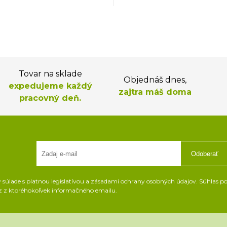
Tovar na sklade
Objednáš dnes,
expedujeme každý
zajtra máš doma
pracovný deň.
Odoberať
súlade s platnou legislatívou a zásadami ochrany osobných údajov. Súhlas pot
z z ktoréhokoľvek informačného emailu.