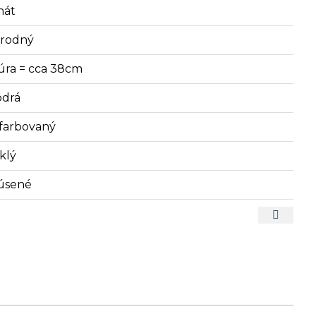
hát
írodný
úra = cca 38cm
drá
farbovaný
klý
úsené