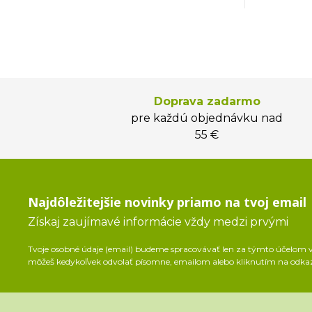
Doprava zadarmo
pre každú objednávku nad
55 €
Najdôležitejšie novinky priamo na tvoj email
Získaj zaujímavé informácie vždy medzi prvými
Tvoje osobné údaje (email) budeme spracovávať len za týmto účelom v 
môžeš kedykoľvek odvolať písomne, emailom alebo kliknutím na odka