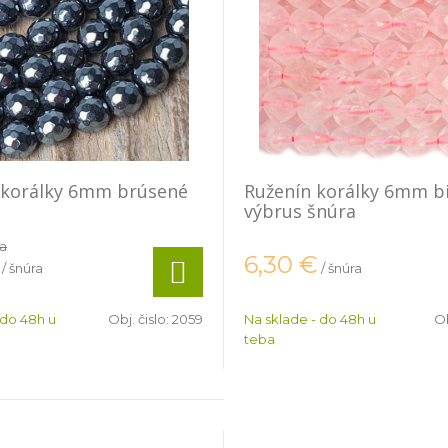
 korálky 6mm brúsené
Ruženín korálky 6mm b
výbrus šnúra
ra
6,30
€
/ šnúra
/ šnúra
 do 48h u
Obj. čislo:
2059
Na sklade - do 48h u
Ob
teba