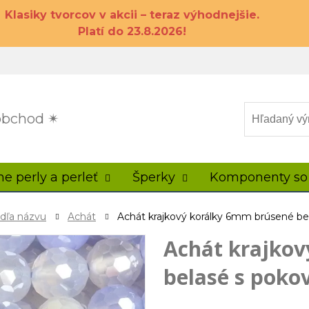
Klasiky tvorcov v akcii – teraz výhodnejšie.
Platí do 23.8.2026!
 obchod ✴
ne perly a perleť
Šperky
Komponenty so
odľa názvu
Achát
Achát krajkový korálky 6mm brúsené be
Achát krajkov
belasé s poko