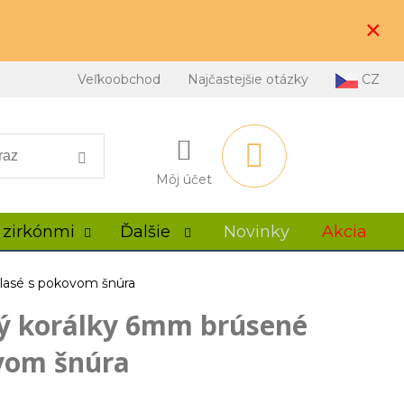
×
Veľkoobchod
Najčastejšie otázky
CZ
Môj účet
 zirkónmi
Ďalšie
Novinky
Akcia
lasé s pokovom šnúra
ý korálky 6mm brúsené
vom šnúra