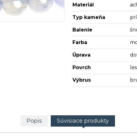
Materiál
ac
Typ kameňa
pr
Balenie
šn
Farba
mo
Úprava
do
Povrch
les
Výbrus
br
Popis
Súvisiace produkty