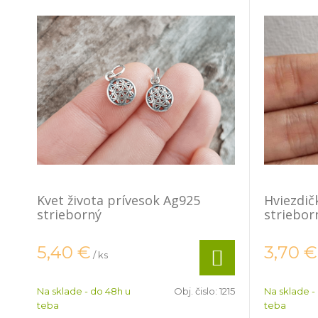
Kvet života prívesok Ag925
Hviezdič
strieborný
striebor
5,40
€
3,70
€
/ ks
Na sklade - do 48h u
Obj. čislo:
1215
Na sklade -
teba
teba