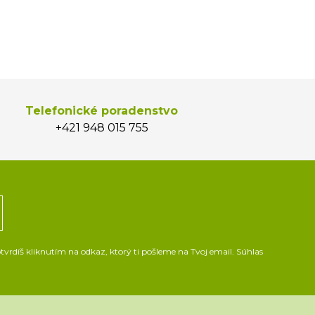
Telefonické poradenstvo
+421 948 015 755
vrdíš kliknutím na odkaz, ktorý ti pošleme na Tvoj email. Súhlas