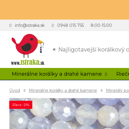
info@istraka.sk
0948 015 755
8:00-15:00
✴ Najligotavejší korálkový
Minerálne korálky a drahé kamene
Rieč
Úvod
Minerálne korálky a drahé kamene
Minerály p
Zľava -21%