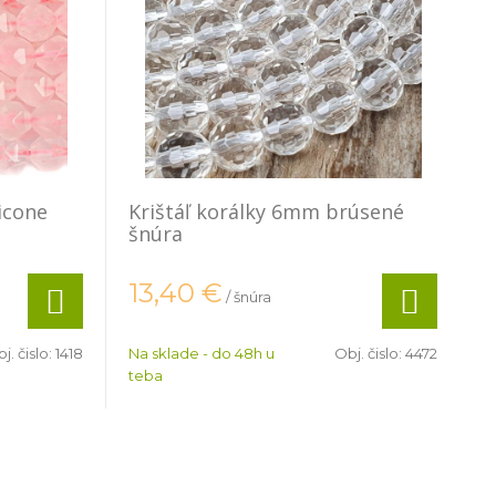
icone
Krištáľ korálky 6mm brúsené
šnúra
13,40
€
/ šnúra
j. čislo:
1418
Na sklade - do 48h u
Obj. čislo:
4472
teba