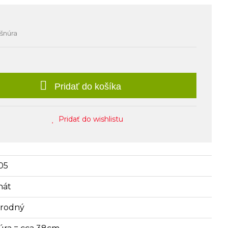
 šnúra
Pridať do košíka
Pridať do wishlistu
05
hát
írodný