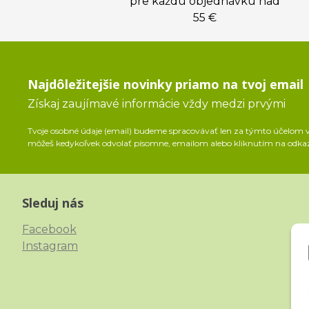
pre každú objednávku nad
55 €
Najdôležitejšie novinky priamo na tvoj email
Získaj zaujímavé informácie vždy medzi prvými
Tvoje osobné údaje (email) budeme spracovávať len za týmto účelom v 
môžeš kedykoľvek odvolať písomne, emailom alebo kliknutím na odka
Sleduj nás
Facebook
Instagram