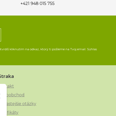
+421 948 015 755
vrdíš kliknutím na odkaz, ktorý ti pošleme na Tvoj email. Súhlas
Straka
ontakt
eľkoobchod
ajčastejšie otázky
ertifikáty