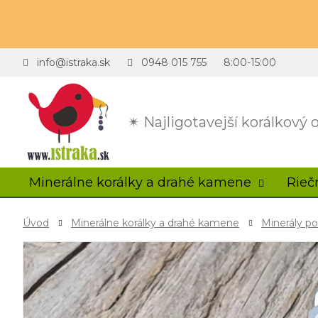
info@istraka.sk
0948 015 755
8:00-15:00
✴ Najligotavejší korálkový
Minerálne korálky a drahé kamene
Rieč
Úvod
Minerálne korálky a drahé kamene
Minerály p