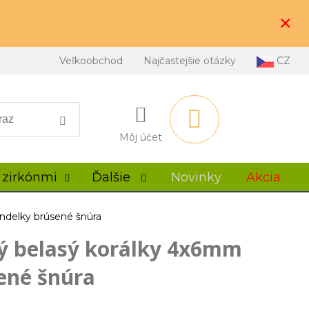
×
Veľkoobchod
Najčastejšie otázky
CZ
Môj účet
 zirkónmi
Ďalšie
Novinky
Akcia
ondelky brúsené šnúra
ý belasý korálky 4x6mm
ené šnúra