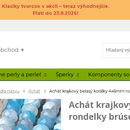
Klasiky tvorcov v akcii – teraz výhodnejšie.
Platí do 23.8.2026!
 obchod ✴
ne perly a perleť
Šperky
Komponenty so
odľa názvu
Achát
Achát krajkový belasý korálky 4x6mm r
Achát krajkov
rondelky brús