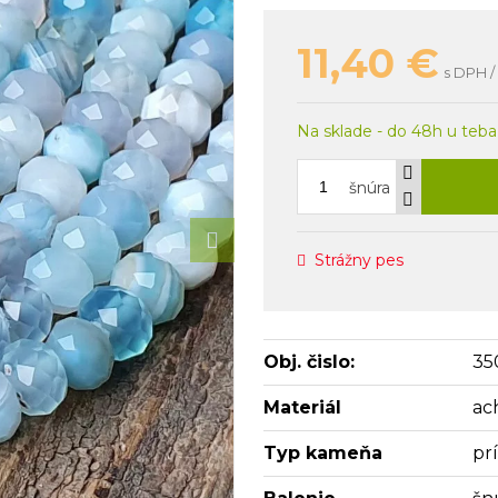
11,40
€
s DPH /
Na sklade - do 48h u teba
šnúra
Strážny pes
Obj. čislo:
35
Materiál
ac
Typ kameňa
pr