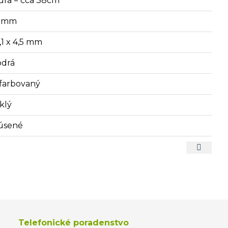
úra = cca 38cm
0 mm
,1 x 4,5 mm
drá
farbovaný
klý
úsené
Telefonické poradenstvo