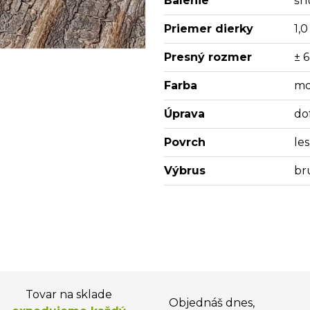
Balenie
šn
Priemer dierky
1,
Presný rozmer
± 6
Farba
mo
Úprava
do
Povrch
les
Výbrus
br
Tovar na sklade
Objednáš dnes,