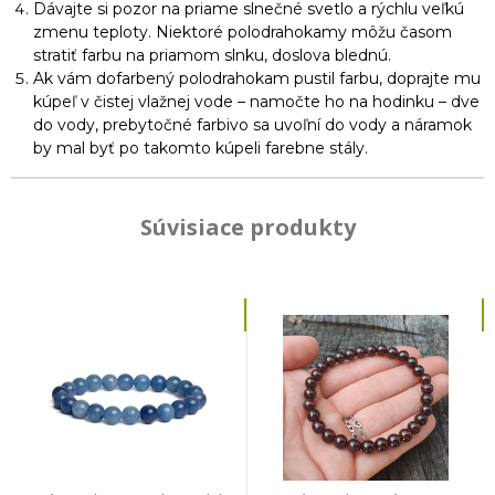
Dávajte si pozor na priame slnečné svetlo a rýchlu veľkú
zmenu teploty. Niektoré polodrahokamy môžu časom
stratiť farbu na priamom slnku, doslova blednú.
Ak vám dofarbený polodrahokam pustil farbu, doprajte mu
kúpeľ v čistej vlažnej vode – namočte ho na hodinku – dve
do vody, prebytočné farbivo sa uvoľní do vody a náramok
by mal byť po takomto kúpeli farebne stály.
Súvisiace produkty