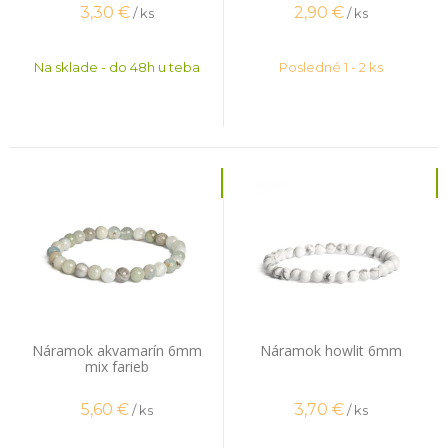
3,30
€
2,90
€
/ ks
/ ks
Na sklade - do 48h u teba
Posledné 1 - 2 ks
Náramok akvamarín 6mm
Náramok howlit 6mm
mix farieb
5,60
€
3,70
€
/ ks
/ ks