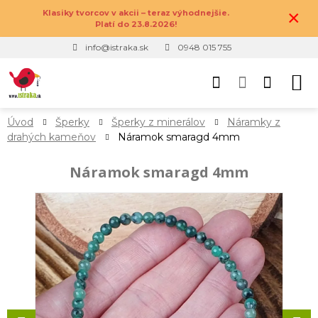
×
Klasiky tvorcov v akcii – teraz výhodnejšie.
Platí do 23.8.2026!
info@istraka.sk
0948 015 755
Úvod
Šperky
Šperky z minerálov
Náramky z
drahých kameňov
Náramok smaragd 4mm
Náramok smaragd 4mm