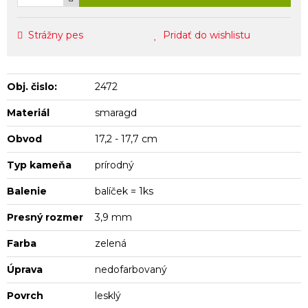
Strážny pes
Pridať do wishlistu
Obj. čislo:
2472
Materiál
smaragd
Obvod
17,2 - 17,7 cm
Typ kameňa
prírodný
Balenie
balíček = 1ks
Presný rozmer
3,9 mm
Farba
zelená
Úprava
nedofarbovaný
Povrch
lesklý