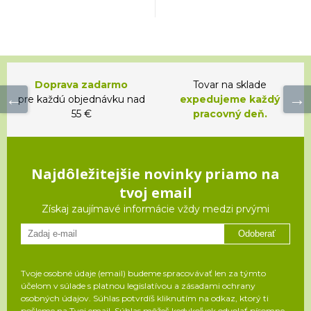
Doprava zadarmo
Tovar na sklade
pre každú objednávku nad
expedujeme každý
55 €
pracovný deň.
Najdôležitejšie novinky priamo na
tvoj email
Získaj zaujímavé informácie vždy medzi prvými
Odoberať
Tvoje osobné údaje (email) budeme spracovávať len za týmto
účelom v súlade s platnou legislatívou a zásadami ochrany
osobných údajov. Súhlas potvrdíš kliknutím na odkaz, ktorý ti
pošleme na Tvoj email. Súhlas môžeš kedykoľvek odvolať písomne,