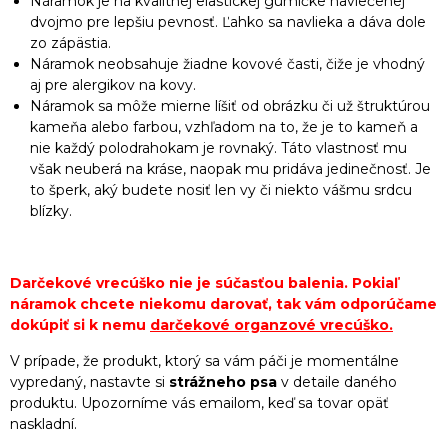
Náramok je na kvalitnej elastickej gumičke navlečenej
dvojmo pre lepšiu pevnosť. Ľahko sa navlieka a dáva dole
zo zápästia.
Náramok neobsahuje žiadne kovové časti, čiže je vhodný
aj pre alergikov na kovy.
Náramok sa môže mierne líšiť od obrázku či už štruktúrou
kameňa alebo farbou, vzhľadom na to, že je to kameň a
nie každý polodrahokam je rovnaký. Táto vlastnosť mu
však neuberá na kráse, naopak mu pridáva jedinečnosť. Je
to šperk, aký budete nosiť len vy či niekto vášmu srdcu
blízky.
Darčekové vrecúško nie je súčasťou balenia. Pokiaľ
náramok chcete niekomu darovať, tak vám odporúčame
dokúpiť si k nemu
darčekové organzové vrecúško
.
V prípade, že produkt, ktorý sa vám páči je momentálne
vypredaný, nastavte si
strážneho psa
v detaile daného
produktu. Upozorníme vás emailom, keď sa tovar opäť
naskladní.