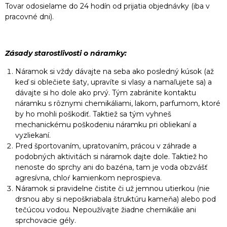
Tovar odosielame do 24 hodín od prijatia objednávky (iba v
pracovné dni).
Zásady starostlivosti o náramky:
Náramok si vždy dávajte na seba ako posledný kúsok (až
keď si oblečiete šaty, upravíte si vlasy a namaľujete sa) a
dávajte si ho dole ako prvý. Tým zabránite kontaktu
náramku s rôznymi chemikáliami, lakom, parfumom, ktoré
by ho mohli poškodiť. Taktiež sa tým vyhneš
mechanickému poškodeniu náramku pri obliekaní a
vyzliekaní.
Pred športovaním, upratovaním, prácou v záhrade a
podobných aktivitách si náramok dajte dole. Taktiež ho
nenoste do sprchy ani do bazéna, tam je voda obzvášť
agresívna, chloŕ kamienkom neprospieva.
Náramok si pravidelne čistite či už jemnou utierkou (nie
drsnou aby si nepoškriabala štruktúru kameňa) alebo pod
tečúcou vodou. Nepoužívajte žiadne chemikálie ani
sprchovacie gély.