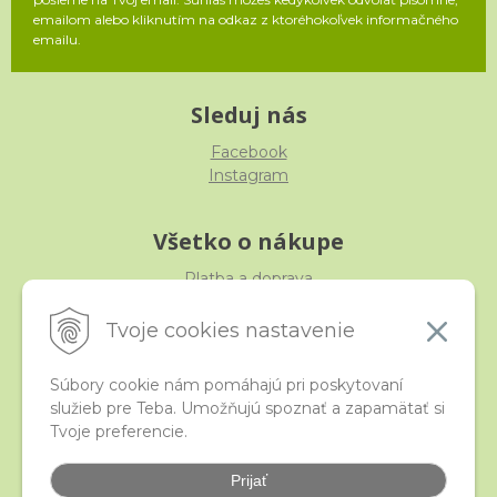
emailom alebo kliknutím na odkaz z ktoréhokoľvek informačného
emailu.
Sleduj nás
Facebook
Instagram
Všetko o nákupe
Platba a doprava
Reklamácia, výmena, vrátenie
Obchodné podmienky
Tvoje cookies nastavenie
Ochrana osobných údajov
Súbory cookie nám pomáhajú pri poskytovaní
služieb pre Teba. Umožňujú spoznať a zapamätať si
iStraka
Tvoje preferencie.
Kontakt
Veľkoobchod
Prijať