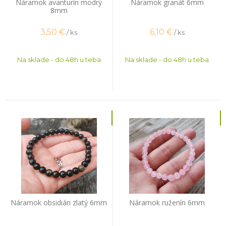
Náramok avanturín modrý
Náramok granát 6mm
8mm
3,50
€
6,10
€
/ ks
/ ks
Na sklade - do 48h u teba
Na sklade - do 48h u teba
Náramok obsidián zlatý 6mm
Náramok ruženín 6mm