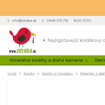
info@istraka.sk
0948 015 755
8:00-15:00
✴ Najligotavejší korálkový
Minerálne korálky a drahé kamene
Rieč
Úvod
Šperky
Šperky z minerálov
Náramky z dr