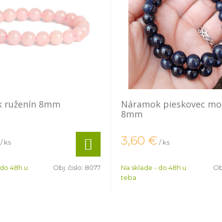
 ruženín 8mm
Náramok pieskovec mo
8mm
3,60
€
/ ks
/ ks
 do 48h u
Obj. čislo:
8077
Na sklade - do 48h u
Obj
teba