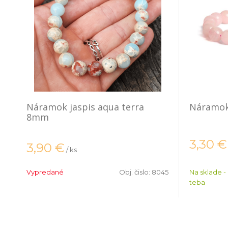
Náramok jaspis aqua terra
Náramok
8mm
3,30
€
3,90
€
/ ks
Vypredané
Obj. čislo:
8045
Na sklade -
teba