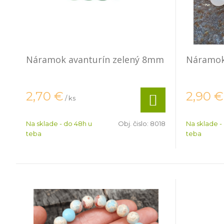
Náramok avanturín zelený 8mm
Náramok
2,70
€
2,90
€
/ ks
Na sklade - do 48h u
Obj. čislo:
8018
Na sklade -
teba
teba