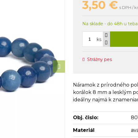
3,50
€
s DPH / k
Na sklade - do 48h u teba
ks
Strážny pes
Náramok z prírodného po
korálok 8 mm a lesklým po
ideálny najmä k znameniam 
Obj. čislo:
80
Materiál
av