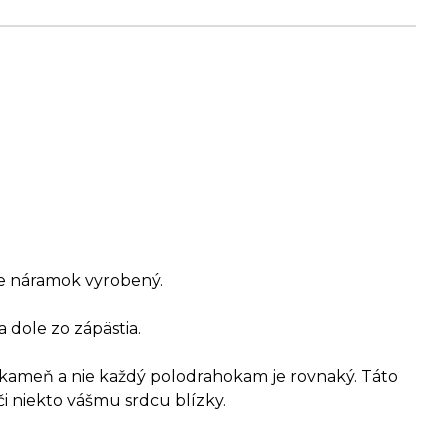
 je náramok vyrobený.
a dole zo zápästia.
o kameň a nie každý polodrahokam je rovnaký. Táto
či niekto vášmu srdcu blízky.