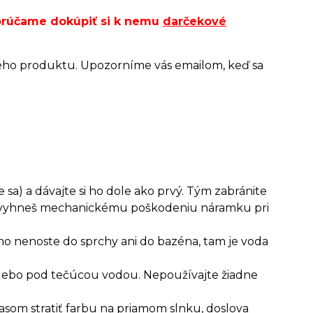
porúčame dokúpiť si k nemu
darčekové
ého produktu. Upozorníme vás emailom, keď sa
 sa) a dávajte si ho dole ako prvý. Tým zabránite
ým vyhneš mechanickému poškodeniu náramku pri
ho nenoste do sprchy ani do bazéna, tam je voda
 alebo pod tečúcou vodou. Nepoužívajte žiadne
asom stratiť farbu na priamom slnku, doslova