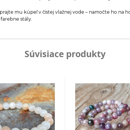
ajte mu kúpeľ v čistej vlažnej vode – namočte ho na ho
farebne stály.
Súvisiace produkty