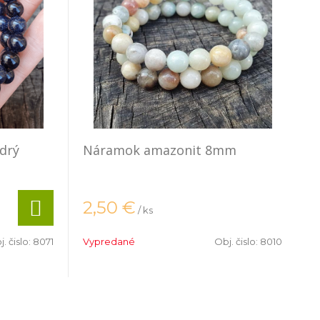
drý
Náramok amazonit 8mm
2,50
€
/ ks
. čislo:
8071
Vypredané
Obj. čislo:
8010