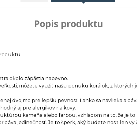
Popis produktu
roduktu.
etra okolo zápästia napevno.
veľkosti, môžete využiť našu ponuku korálok, z ktorých
enej dvojmo pre lepšiu pevnosť. Ľahko sa navlieka a dáv
vhodný aj pre alergikov na kovy.
truktúrou kameňa alebo farbou, vzhľadom na to, že je t
dáva jedinečnosť. Je to šperk, aký budete nosiť len vy 