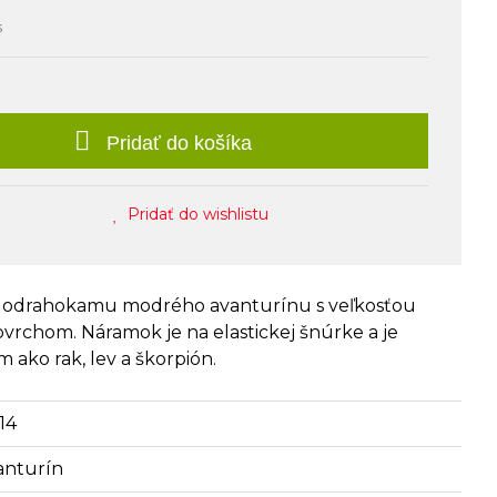
s
Pridať do košíka
Pridať do wishlistu
lodrahokamu modrého avanturínu s veľkosťou
vrchom. Náramok je na elastickej šnúrke a je
ako rak, lev a škorpión.
14
anturín