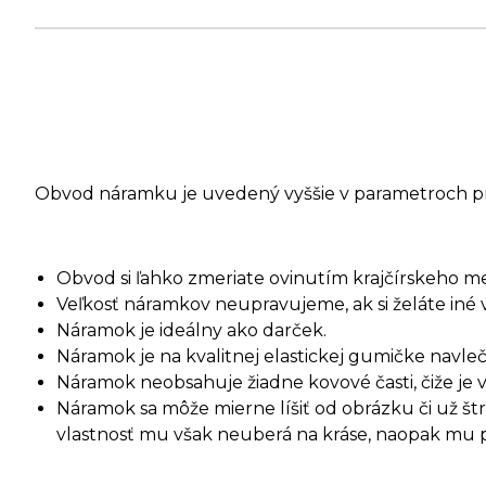
Obvod náramku je uvedený vyššie v parametroch p
Obvod si ľahko zmeriate ovinutím krajčírskeho m
Veľkosť náramkov neupravujeme, ak si želáte iné 
Náramok je ideálny ako darček.
Náramok je na kvalitnej elastickej gumičke navleč
Náramok neobsahuje žiadne kovové časti, čiže je 
Náramok sa môže mierne líšiť od obrázku či už š
vlastnosť mu však neuberá na kráse, naopak mu pri