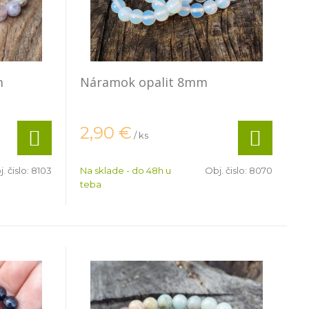
m
Náramok opalit 8mm
2,90
€
/ ks
. čislo:
8103
Na sklade - do 48h u
Obj. čislo:
8070
teba