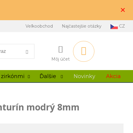
×
Veľkoobchod
Najčastejšie otázky
CZ
Môj účet
 zirkónmi
Ďalšie
Novinky
Akcia
nturín modrý 8mm