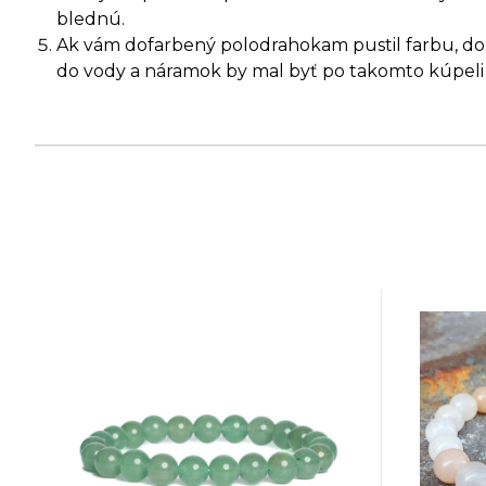
blednú.
Ak vám dofarbený polodrahokam pustil farbu, dopr
do vody a náramok by mal byť po takomto kúpeli 