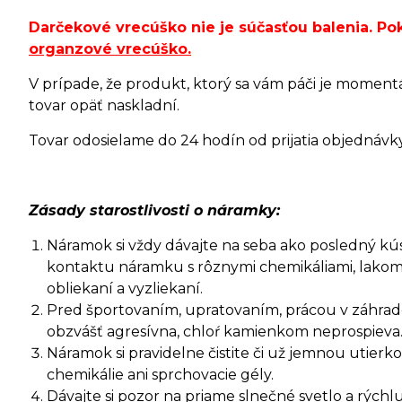
Darčekové vrecúško nie je súčasťou balenia. P
organzové vrecúško
.
V prípade, že produkt, ktorý sa vám páči je moment
tovar opäť naskladní.
Tovar odosielame do 24 hodín od prijatia objednávky 
Zásady starostlivosti o náramky:
Náramok si vždy dávajte na seba ako posledný kúsok
kontaktu náramku s rôznymi chemikáliami, lakom
obliekaní a vyzliekaní.
Pred športovaním, upratovaním, prácou v záhrade 
obzvášť agresívna, chloŕ kamienkom neprospieva
Náramok si pravidelne čistite či už jemnou utie
chemikálie ani sprchovacie gély.
Dávajte si pozor na priame slnečné svetlo a rýc