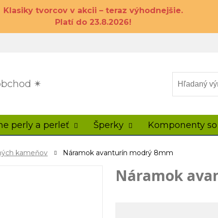
Klasiky tvorcov v akcii – teraz výhodnejšie.
Platí do 23.8.2026!
 obchod ✴
ne perly a perleť
Šperky
Komponenty so
ahých kameňov
Náramok avanturín modrý 8mm
Náramok ava