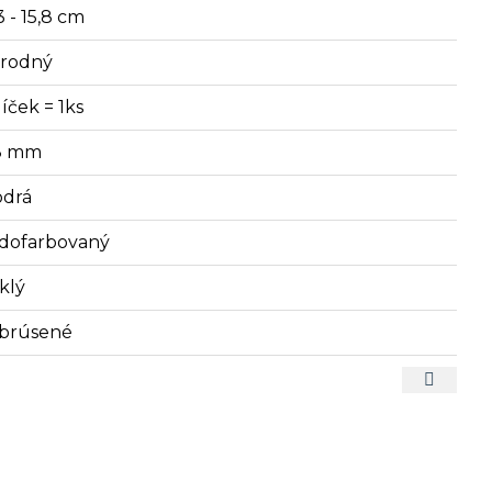
3 - 15,8 cm
írodný
íček = 1ks
8 mm
drá
dofarbovaný
klý
brúsené