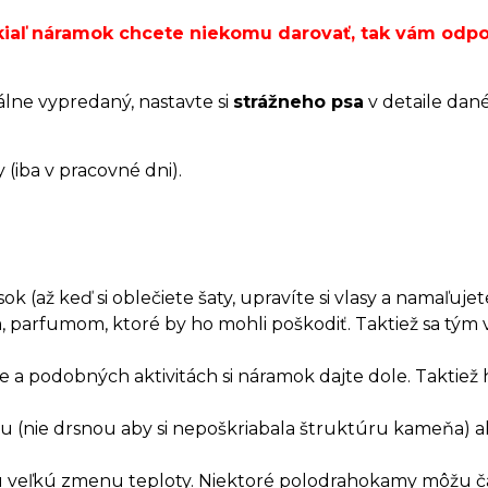
okiaľ náramok chcete niekomu darovať, tak vám od
álne vypredaný, nastavte si
strážneho psa
v detaile dan
(iba v pracovné dni).
 (až keď si oblečiete šaty, upravíte si vlasy a namaľujete
, parfumom, ktoré by ho mohli poškodiť. Taktiež sa t
a podobných aktivitách si náramok dajte dole. Taktiež 
.
rkou (nie drsnou aby si nepoškriabala štruktúru kameňa)
hlu veľkú zmenu teploty. Niektoré polodrahokamy môžu č