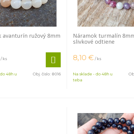
 avanturín ružový 8mm
Náramok turmalín 8m
slivkové odtiene
8,10
€
/ ks
/ ks
 do 48h u
Obj. čislo:
8016
Na sklade - do 48h u
Obj
teba