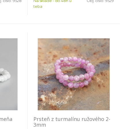
. čislo:
9528
Na sklade - do 48h u
Obj. čislo:
9529
teba
ameňa
Prsteň z turmalínu ružového 2-
3mm