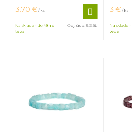
3,70
€
3
€
/ ks
/ ks
Na sklade - do 48h u
Obj. čislo:
9526b
Na sklade -
teba
teba