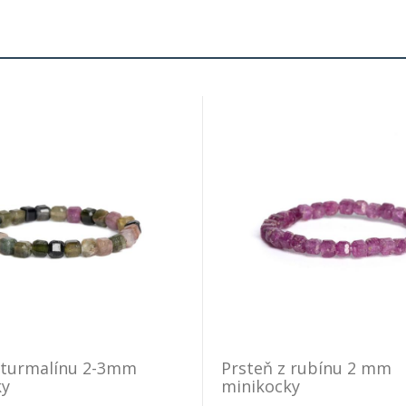
 turmalínu 2-3mm
Prsteň z rubínu 2 mm
ky
minikocky