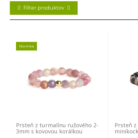
Filter produktov
Novinka
Prsteň z turmalínu ružového 2-
Prsteň z
3mm s kovovou korálkou
minikoc