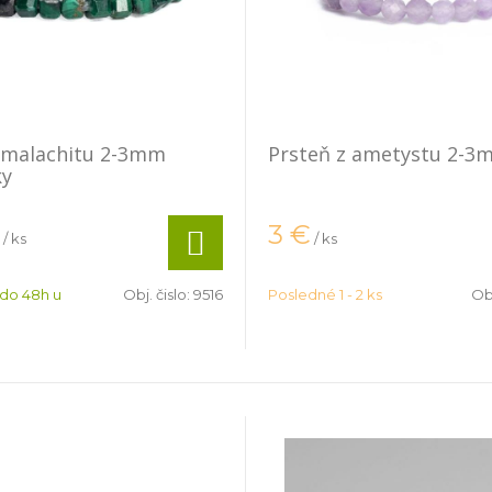
 malachitu 2-3mm
Prsteň z ametystu 2-3
ky
3
€
/ ks
/ ks
 do 48h u
Obj. čislo:
9516
Posledné 1 - 2 ks
Obj