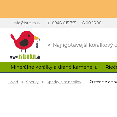
info@istraka.sk
0948 015 755
8:00-15:00
✴ Najligotavejší korálkový
Minerálne korálky a drahé kamene
Rieč
Úvod
Šperky
Šperky z minerálov
Prstene z dra