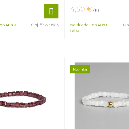
4,50
€
/ ks
 do 48h u
Obj. čislo:
9505
Na sklade - do 48h u
Obj
teba
Novinka