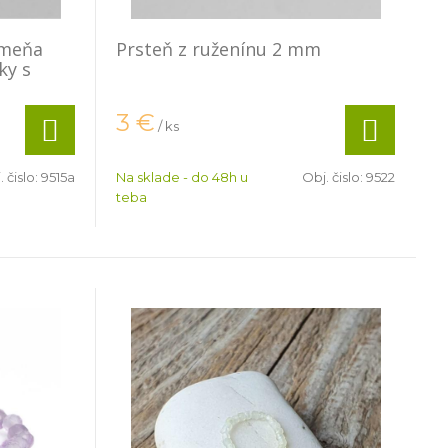
ameňa
Prsteň z ruženínu 2 mm
ky s
3
€
/ ks
. čislo:
9515a
Na sklade - do 48h u
Obj. čislo:
9522
teba