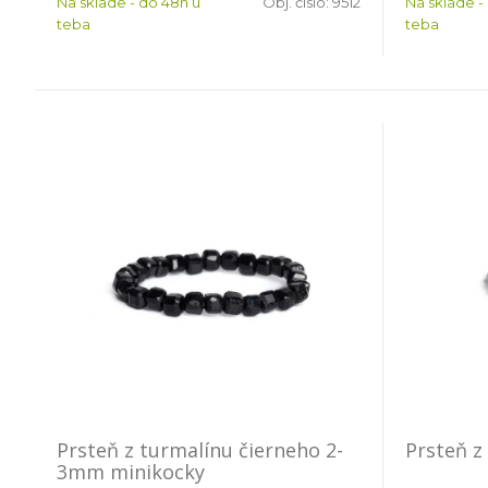
Na sklade - do 48h u
Obj. čislo:
9512
Na sklade -
teba
teba
Prsteň z turmalínu čierneho 2-
Prsteň z
3mm minikocky