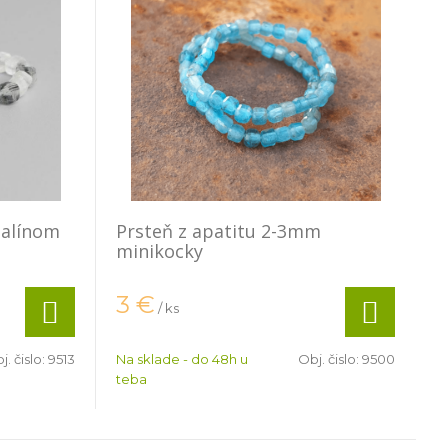
malínom
Prsteň z apatitu 2-3mm
minikocky
3
€
/ ks
j. čislo:
9513
Na sklade - do 48h u
Obj. čislo:
9500
teba