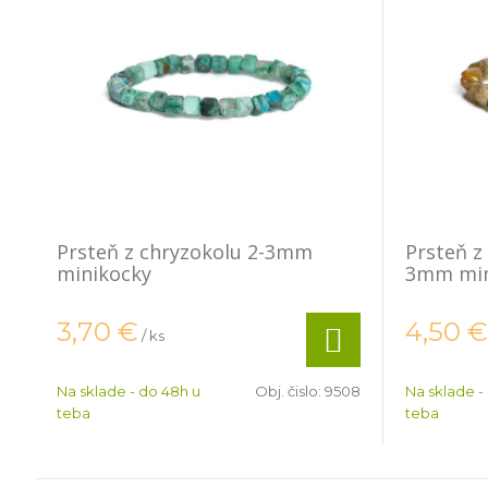
Prsteň z chryzokolu 2-3mm
Prsteň z
minikocky
3mm min
3,70
€
4,50
€
/ ks
Na sklade - do 48h u
Obj. čislo:
9508
Na sklade -
teba
teba