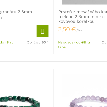
z granátu 2-3mm
Prsteň z mesačného k
ky
bieleho 2-3mm minikoc
kovovou korálkou
3,50
€
/ ks
 do 48h u
Obj. čislo:
9514
Na sklade - do 48h u
Obj
teba