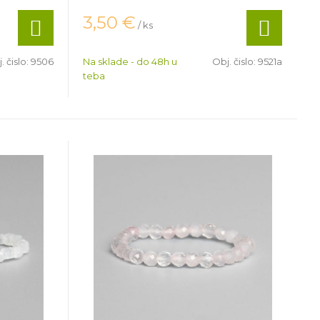
3,50
€
/ ks
. čislo:
9506
Na sklade - do 48h u
Obj. čislo:
9521a
teba