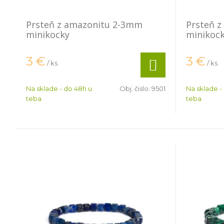
Prsteň z amazonitu 2-3mm
Prsteň 
minikocky
minikoc
3
€
3
€
/ ks
/ ks
Na sklade - do 48h u
Obj. čislo:
9501
Na sklade -
teba
teba