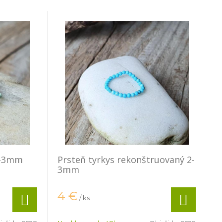
2-3mm
Prsteň tyrkys rekonštruovaný 2-
3mm
4
€
/ ks