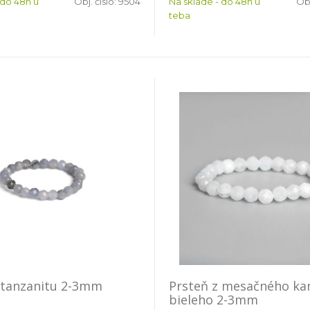
 do 48h u
Obj. čislo:
9504
Na sklade - do 48h u
Obj
teba
 tanzanitu 2-3mm
Prsteň z mesačného k
bieleho 2-3mm