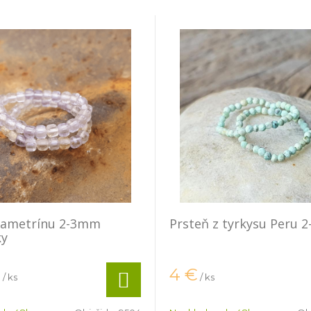
z ametrínu 2-3mm
Prsteň z tyrkysu Peru 
ky
€
4
€
/ ks
/ ks