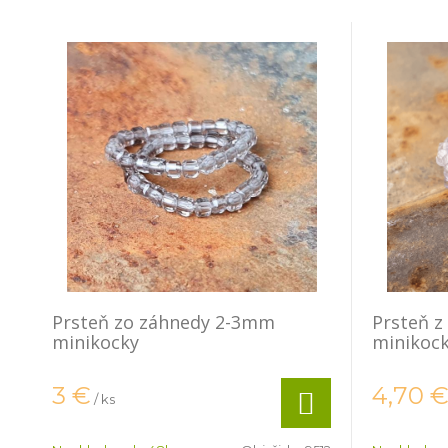
Prsteň zo záhnedy 2-3mm
Prsteň 
minikocky
minikoc
3
€
4,70
/ ks