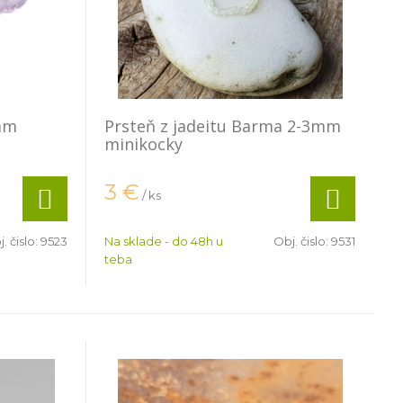
mm
Prsteň z jadeitu Barma 2-3mm
minikocky
3
€
/ ks
. čislo:
9523
Na sklade - do 48h u
Obj. čislo:
9531
teba