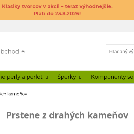
Klasiky tvorcov v akcii – teraz výhodnejšie.
Platí do 23.8.2026!
 obchod ✴
ne perly a perleť
Šperky
Komponenty so
hých kameňov
Prstene z drahých kameňov