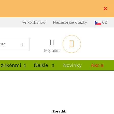
×
Veľkoobchod
Najčastejšie otázky
CZ
Môj účet
 zirkónmi
Ďalšie
Novinky
Akcia
Zoradiť: