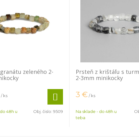
 granátu zeleného 2-
Prsteň z krištáľu s tur
ikocky
2-3mm minikocky
3
€
/ ks
/ ks
 do 48h u
Obj. čislo:
9509
Na sklade - do 48h u
Ob
teba