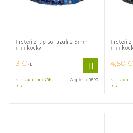
Prsteň z lapisu lazuli 2-3mm
Prsteň z
minikocky
minikoc
3
€
4,50
€
/ ks
Na sklade - do 48h u
Obj. čislo:
9503
Na sklade -
teba
teba