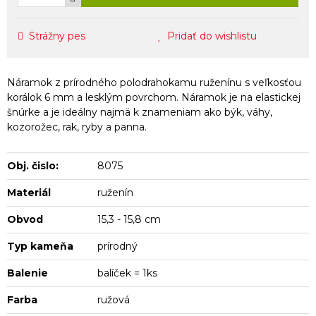
Strážny pes
Pridať do wishlistu
Náramok z prírodného polodrahokamu ruženínu s veľkosťou
korálok 6 mm a lesklým povrchom. Náramok je na elastickej
šnúrke a je ideálny najmä k znameniam ako býk, váhy,
kozorožec, rak, ryby a panna.
Obj. čislo:
8075
Materiál
ruženín
Obvod
15,3 - 15,8 cm
Typ kameňa
prírodný
Balenie
balíček = 1ks
Farba
ružová