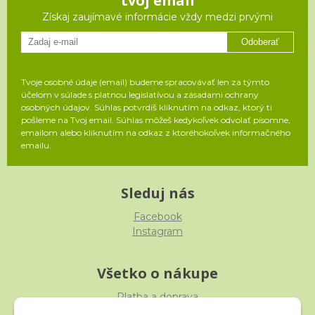
tvoj email
Získaj zaujímavé informácie vždy medzi prvými
Odoberať
Tvoje osobné údaje (email) budeme spracovávať len za týmto
účelom v súlade s platnou legislatívou a zásadami ochrany
osobných údajov. Súhlas potvrdíš kliknutím na odkaz, ktorý ti
pošleme na Tvoj email. Súhlas môžeš kedykoľvek odvolať písomne,
emailom alebo kliknutím na odkaz z ktoréhokoľvek informačného
emailu.
Sleduj nás
Facebook
Instagram
Všetko o nákupe
Platba a doprava
Reklamácia, výmena, vrátenie