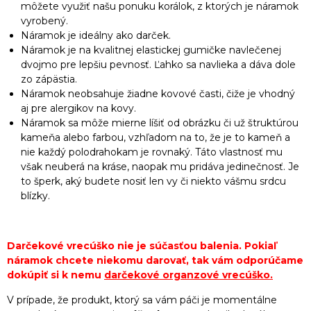
môžete využiť našu ponuku korálok, z ktorých je náramok
vyrobený.
Náramok je ideálny ako darček.
Náramok je na kvalitnej elastickej gumičke navlečenej
dvojmo pre lepšiu pevnosť. Ľahko sa navlieka a dáva dole
zo zápästia.
Náramok neobsahuje žiadne kovové časti, čiže je vhodný
aj pre alergikov na kovy.
Náramok sa môže mierne líšiť od obrázku či už štruktúrou
kameňa alebo farbou, vzhľadom na to, že je to kameň a
nie každý polodrahokam je rovnaký. Táto vlastnosť mu
však neuberá na kráse, naopak mu pridáva jedinečnosť. Je
to šperk, aký budete nosiť len vy či niekto vášmu srdcu
blízky.
Darčekové vrecúško nie je súčasťou balenia. Pokiaľ
náramok chcete niekomu darovať, tak vám odporúčame
dokúpiť si k nemu
darčekové organzové vrecúško
.
V prípade, že produkt, ktorý sa vám páči je momentálne