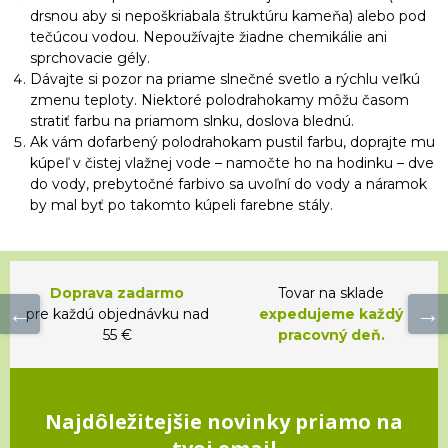
drsnou aby si nepoškriabala štruktúru kameňa) alebo pod
tečúcou vodou. Nepoužívajte žiadne chemikálie ani
sprchovacie gély.
Dávajte si pozor na priame slnečné svetlo a rýchlu veľkú
zmenu teploty. Niektoré polodrahokamy môžu časom
stratiť farbu na priamom slnku, doslova blednú.
Ak vám dofarbený polodrahokam pustil farbu, doprajte mu
kúpeľ v čistej vlažnej vode – namočte ho na hodinku – dve
do vody, prebytočné farbivo sa uvoľní do vody a náramok
by mal byť po takomto kúpeli farebne stály.
Doprava zadarmo
Tovar na sklade
pre každú objednávku nad
expedujeme každý
55 €
pracovný deň.
Najdôležitejšie novinky priamo na