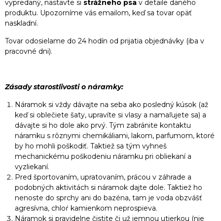
vypredaný, nastavte si
strážneho psa
v detaile daného
produktu. Upozorníme vás emailom, keď sa tovar opäť
naskladní.
Tovar odosielame do 24 hodín od prijatia objednávky (iba v
pracovné dni).
Zásady starostlivosti o náramky:
Náramok si vždy dávajte na seba ako posledný kúsok (až
keď si oblečiete šaty, upravíte si vlasy a namaľujete sa) a
dávajte si ho dole ako prvý. Tým zabránite kontaktu
náramku s rôznymi chemikáliami, lakom, parfumom, ktoré
by ho mohli poškodiť. Taktiež sa tým vyhneš
mechanickému poškodeniu náramku pri obliekaní a
vyzliekaní.
Pred športovaním, upratovaním, prácou v záhrade a
podobných aktivitách si náramok dajte dole. Taktiež ho
nenoste do sprchy ani do bazéna, tam je voda obzvášť
agresívna, chloŕ kamienkom neprospieva.
Náramok si pravidelne čistite či už jemnou utierkou (nie