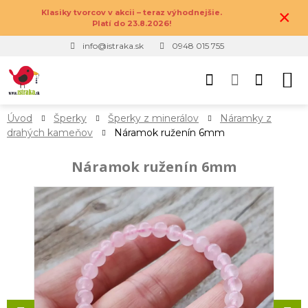
×
Klasiky tvorcov v akcii – teraz výhodnejšie.
Platí do 23.8.2026!
info@istraka.sk
0948 015 755
Úvod
Šperky
Šperky z minerálov
Náramky z
drahých kameňov
Náramok ruženín 6mm
Náramok ruženín 6mm