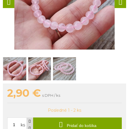
2,90
€
s DPH / ks
Posledné 1 - 2 ks
ks
Pridať do košíka