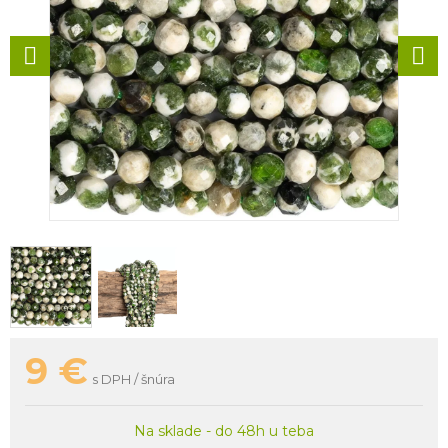
9
€
s DPH / šnúra
Na sklade - do 48h u teba