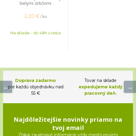
bielymi zirkónmi
2,20
€
/ ks
Na sklade - do 48h u teba
Doprava zadarmo
Tovar na sklade
pre každú objednávku nad
expedujeme každý
55 €
pracovný deň.
Najdôležitejšie novinky priamo na
tvoj email
Získaj zaujímavé informácie vždy medzi prvými