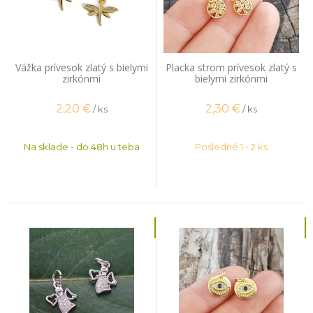
Vážka prívesok zlatý s bielymi
Placka strom prívesok zlatý s
zirkónmi
bielymi zirkónmi
2,20
€
2,30
€
/ ks
/ ks
Na sklade - do 48h u teba
Posledné 1 - 2 ks