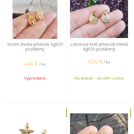
Strom života prívesok Ag925
Lotosový kvet prívesok menší
pozlátený
Ag925 pozlátený
6,90
€
/ ks
4,65
€
/ ks
Vypredané
Na sklade - do 48h u teba