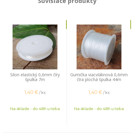
Súvisiace produkty
Silon elastický 0,6mm číry
Gumička viacvláknová 0,6mm
špulka 7m
číra plochá špulka 44m
1,40
€
1,40
€
/ ks
/ ks
Na sklade - do 48h u teba
Na sklade - do 48h u teba