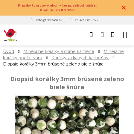
×
Klasiky tvorcov v akcii – teraz výhodnejšie.
Platí do 23.8.2026!
info@istraka.sk
0948 015 755
Úvod
Minerálne korálky a drahé kamene
Minerálne
korálky podľa tvaru
Korálky z drahých kameňov
Diopsid korálky 3mm brúsené zeleno biele šnúra
Diopsid korálky 3mm brúsené zeleno
biele šnúra