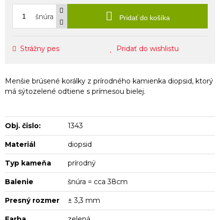
šnúra
Pridať do košíka
Strážny pes
Pridať do wishlistu
Menšie brúsené korálky z prírodného kamienka diopsid, ktorý
má sýtozelené odtiene s prímesou bielej.
Obj. čislo:
1343
Materiál
diopsid
Typ kameňa
prírodný
Balenie
šnúra = cca 38cm
Presný rozmer
± 3,3 mm
Farba
zelená