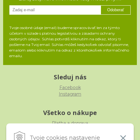
Odoberať
Tvoje osobné údaje (email) budeme spracovávať len za týmto
účelom v súlade s platnou legislatívou a zásadami ochrany
osobných údajov. Súhlas potvrdíš kliknutím na odkaz, ktorý ti
pošleme na Tvoj email. Súhlas môžeš kedykoľvek odvolať písomne,
emailom alebo kliknutím na odkaz z ktoréhokoľvek informačného
emailu.
Sleduj nás
Facebook
Instagram
Všetko o nákupe
Platba a doprava
Reklamácia, výmena, vrátenie
Obchodné podmienky
Tvoje cookies nastavenie