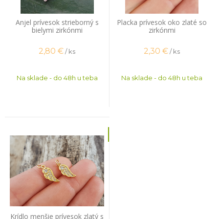
Anjel prívesok strieborný s
Placka prívesok oko zlaté so
bielymi zirkónmi
zirkónmi
2,80
€
2,30
€
/ ks
/ ks
Na sklade - do 48h u teba
Na sklade - do 48h u teba
Krídlo menšie prívesok zlatý s