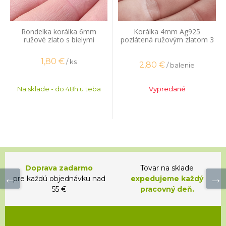
Rondelka korálka 6mm
Korálka 4mm Ag925
ružové zlato s bielymi
pozlátená ružovým zlatom 3
zirkónmi
ks
1,80
€
/ ks
2,80
€
/ balenie
Na sklade - do 48h u teba
Vypredané
Doprava zadarmo
Tovar na sklade
pre každú objednávku nad
expedujeme každý
55 €
pracovný deň.