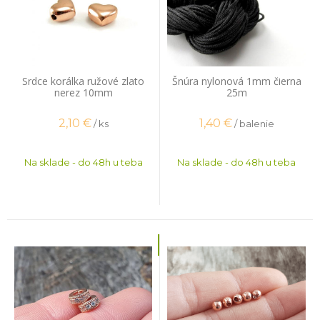
Srdce korálka ružové zlato
Šnúra nylonová 1mm čierna
nerez 10mm
25m
2,10
€
1,40
€
/ ks
/ balenie
Na sklade - do 48h u teba
Na sklade - do 48h u teba