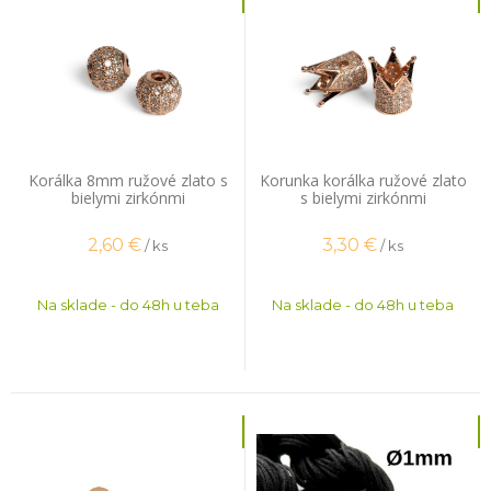
Korálka 8mm ružové zlato s
Korunka korálka ružové zlato
bielymi zirkónmi
s bielymi zirkónmi
2,60
€
3,30
€
/ ks
/ ks
Na sklade - do 48h u teba
Na sklade - do 48h u teba