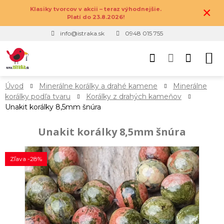
×
Klasiky tvorcov v akcii – teraz výhodnejšie.
Platí do 23.8.2026!
info@istraka.sk
0948 015 755
Úvod
Minerálne korálky a drahé kamene
Minerálne
korálky podľa tvaru
Korálky z drahých kameňov
Unakit korálky 8,5mm šnúra
Unakit korálky 8,5mm šnúra
Zľava -28%