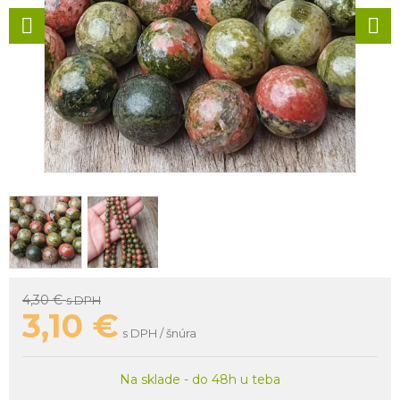
4,30 €
s DPH
3,10
€
s DPH / šnúra
Na sklade - do 48h u teba