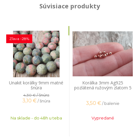
Súvisiace produkty
Zľava -28%
Unakit korálky 9mm matné
Korálka 3mm Ag925
šnúra
pozlátená ružovým zlatom 5
ks
/ šnúra
4,30 €
3,10
€
/ šnúra
3,50
€
/ balenie
Na sklade - do 48h u teba
Vypredané