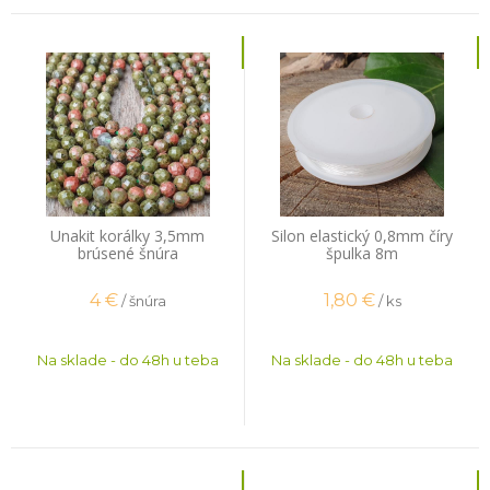
Unakit korálky 3,5mm
Silon elastický 0,8mm číry
brúsené šnúra
špulka 8m
4
€
1,80
€
/ šnúra
/ ks
Na sklade - do 48h u teba
Na sklade - do 48h u teba