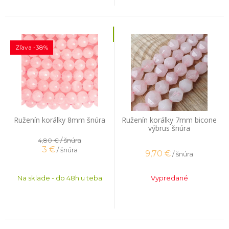
Zľava -38%
Ruženín korálky 8mm šnúra
Ruženín korálky 7mm bicone
výbrus šnúra
/ šnúra
4,80 €
3
€
/ šnúra
9,70
€
/ šnúra
Na sklade - do 48h u teba
Vypredané