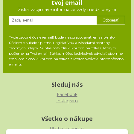
tvoj email
Získaj zaujímavé informácie vždy medzi prvými
Odoberať
Tvoje osobné údaje (email) budeme spracovávať len za týmto
účelom v súlade s platnou legislatívou a zásadami ochrany
osobných údajov. Súhlas potvrdíš kliknutím na odkaz, ktorý ti
pošleme na Tvoj email. Súhlas môžeš kedykoľvek odvolať písomne,
emailom alebo kliknutím na odkaz z ktoréhokoľvek informačného
emailu.
Sleduj nás
Facebook
Instagram
Všetko o nákupe
Platba a doprava