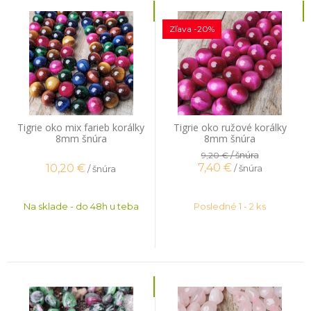
Zľava -20%
Tigrie oko mix farieb korálky
Tigrie oko ružové korálky
8mm šnúra
8mm šnúra
/ šnúra
9,20 €
7,40
€
10,20
€
/ šnúra
/ šnúra
Na sklade - do 48h u teba
Posledné 1 - 2 ks