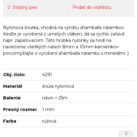
Strážny pes
Pridať do wishlistu
Nylonová šnúrka, vhodná na výrobu shamballa náramkov.
Keďže je vyrobená z umelých vlákien, dá sa rýchlo zataviť
napr. zapaľovačom. Táto hrúbka nylonky sa hodí na
navlečenie všetkých našich 8mm a 10mm kamienkov-
porozmýšľajte o vyrobení shamballa náramku s minerálmi ;)
Obj. čislo:
4291
Materiál
šnúra nylonová
Balenie
návin = 25m
Presný rozmer
1 mm
Farba
ružová