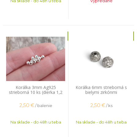
Na sklade - do 48h u teba
Vypredané
Korálka 3mm Ag925
Korálka 6mm strieborná s
strieborná 10 ks (dierka 1,2
bielymi zirkónmi
mm)
2,50
€
2,50
€
/ balenie
/ ks
Na sklade - do 48h u teba
Na sklade - do 48h u teba