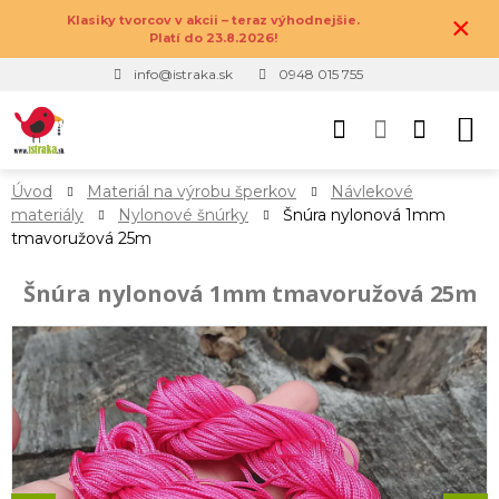
×
Klasiky tvorcov v akcii – teraz výhodnejšie.
Platí do 23.8.2026!
info@istraka.sk
0948 015 755
Úvod
Materiál na výrobu šperkov
Návlekové
materiály
Nylonové šnúrky
Šnúra nylonová 1mm
tmavoružová 25m
Šnúra nylonová 1mm tmavoružová 25m