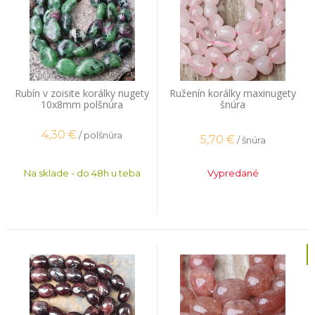
Rubín v zoisite korálky nugety
Ruženín korálky maxinugety
10x8mm polšnúra
šnúra
4,30
€
/ polšnúra
5,70
€
/ šnúra
Na sklade - do 48h u teba
Vypredané