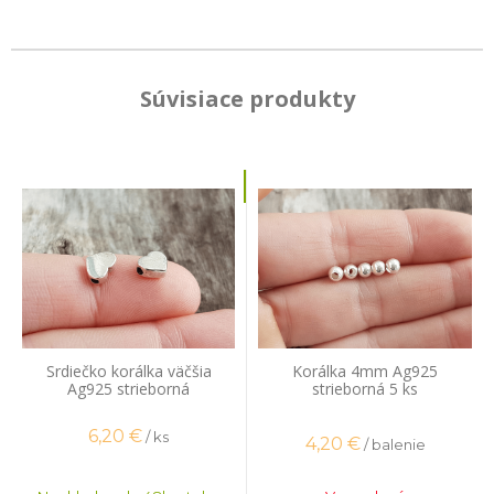
Súvisiace produkty
Srdiečko korálka väčšia
Korálka 4mm Ag925
Ag925 strieborná
strieborná 5 ks
6,20
€
/ ks
4,20
€
/ balenie