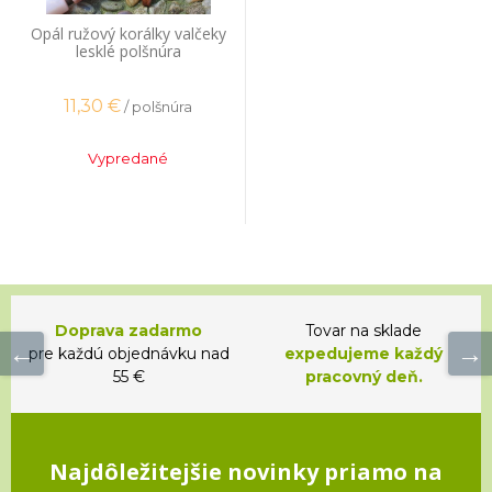
Opál ružový korálky valčeky
lesklé polšnúra
11,30
€
/ polšnúra
Vypredané
Doprava zadarmo
Tovar na sklade
pre každú objednávku nad
expedujeme každý
55 €
pracovný deň.
Najdôležitejšie novinky priamo na