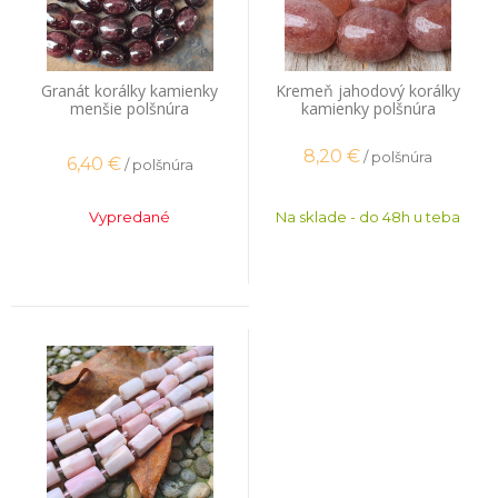
Granát korálky kamienky
Kremeň jahodový korálky
menšie polšnúra
kamienky polšnúra
8,20
€
/ polšnúra
6,40
€
/ polšnúra
Vypredané
Na sklade - do 48h u teba