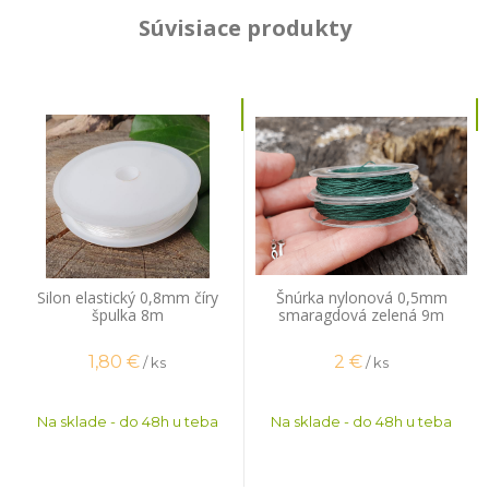
Súvisiace produkty
Silon elastický 0,8mm číry
Šnúrka nylonová 0,5mm
špulka 8m
smaragdová zelená 9m
1,80
€
2
€
/ ks
/ ks
Na sklade - do 48h u teba
Na sklade - do 48h u teba