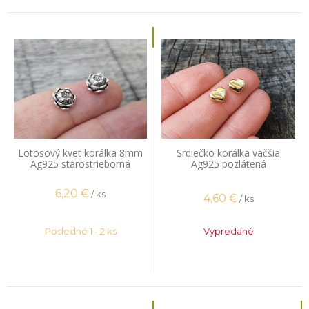
Lotosový kvet korálka 8mm
Srdiečko korálka väčšia
Ag925 starostrieborná
Ag925 pozlátená
6,20
€
/ ks
4,60
€
/ ks
Posledné 1 - 2 ks
Vypredané