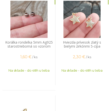
Korálka rondelka 5mm Ag925
Hviezda prívesok zlatý s
starostrieborná so vzorom
bielymi zirkónmi 5-cípa
1,60
€
2,30
€
/ ks
/ ks
Na sklade - do 48h u teba
Na sklade - do 48h u teba