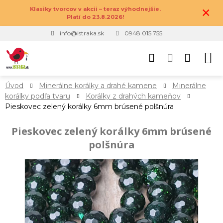
×
Klasiky tvorcov v akcii – teraz výhodnejšie.
Platí do 23.8.2026!
info@istraka.sk
0948 015 755
Úvod
Minerálne korálky a drahé kamene
Minerálne
korálky podľa tvaru
Korálky z drahých kameňov
Pieskovec zelený korálky 6mm brúsené polšnúra
Pieskovec zelený korálky 6mm brúsené
polšnúra