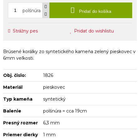
polšnúra
Pridať do košíka
Strážny pes
Pridať do wishlistu
Brúsené korálky zo syntetického kameňa zelený pieskovec v
6mm veľkosti.
Obj. čislo:
1826
Materiál
pieskovec
Typ kameňa
syntetický
Balenie
polšnúra = cca 19cm
Presný rozmer
6,3 mm
Priemer dierky
1 mm