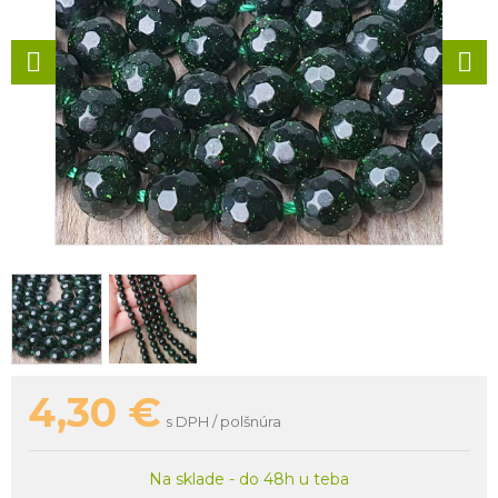
4,30
€
s DPH / polšnúra
Na sklade - do 48h u teba