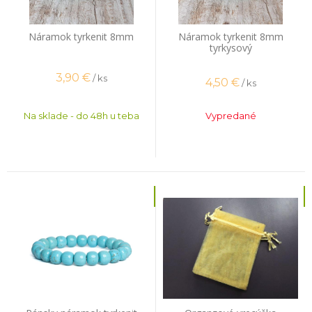
Náramok tyrkenit 8mm
Náramok tyrkenit 8mm
tyrkysový
3,90
€
/ ks
4,50
€
/ ks
Na sklade - do 48h u teba
Vypredané