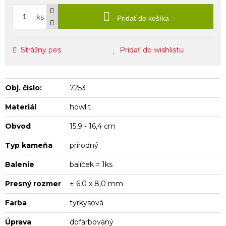
ks
Pridať do košíka
Strážny pes
Pridať do wishlistu
Obj. čislo:
7253
Materiál
howlit
Obvod
15,9 - 16,4 cm
Typ kameňa
prírodný
Balenie
balíček = 1ks
Presný rozmer
± 6,0 x 8,0 mm
Farba
tyrkysová
Úprava
dofarbovaný