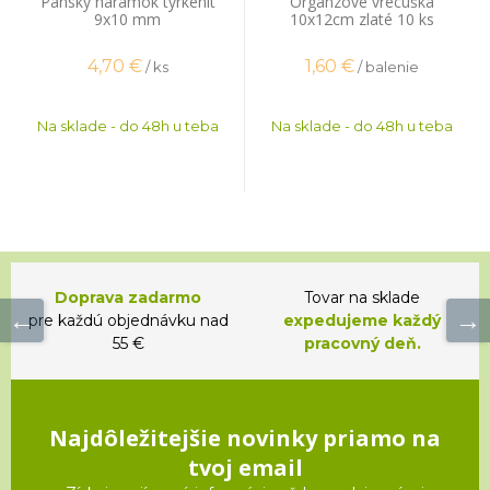
Pánsky náramok tyrkenit
Organzové vrecúška
9x10 mm
10x12cm zlaté 10 ks
4,70
€
1,60
€
/ ks
/ balenie
Na sklade - do 48h u teba
Na sklade - do 48h u teba
Doprava zadarmo
Tovar na sklade
pre každú objednávku nad
expedujeme každý
55 €
pracovný deň.
Najdôležitejšie novinky priamo na
tvoj email