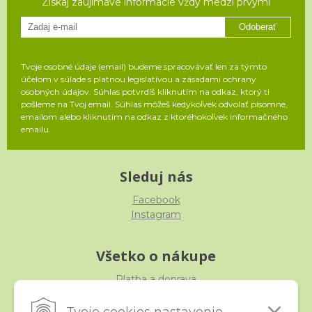
Získaj zaujímavé informácie vždy medzi prvými
Odoberať
Tvoje osobné údaje (email) budeme spracovávať len za týmto
účelom v súlade s platnou legislatívou a zásadami ochrany
osobných údajov. Súhlas potvrdíš kliknutím na odkaz, ktorý ti
pošleme na Tvoj email. Súhlas môžeš kedykoľvek odvolať písomne,
emailom alebo kliknutím na odkaz z ktoréhokoľvek informačného
emailu.
Sleduj nás
Facebook
Instagram
Všetko o nákupe
Platba a doprava
Reklamácia, výmena, vrátenie
Obchodné podmienky
Tvoje cookies nastavenie