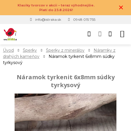
×
Klasiky tvorcov v akcii – teraz výhodnejšie.
Platí do 23.8.2026!
info@istraka.sk
0948 015 755
Úvod
Šperky
Šperky z minerálov
Náramky z
drahých kameňov
Náramok tyrkenit 6x8mm súdky
tyrkysový
Náramok tyrkenit 6x8mm súdky
tyrkysový