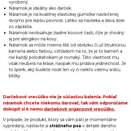
vyrobený.
Náramok je ideálny ako darček.
Náramok je na kvalitnej elastickej gumičke navlečenej
dvojmo pre lepšiu pevnosť. Ľahko sa navlieka a dáva dole
zo zápästia.
Náramok neobsahuje žiadne kovové časti, čiže je vhodný
aj pre alergikov na kovy.
Náramok sa môže mierne líšiť od obrázku či už štruktúrou
kameňa alebo farbou, vzhľadom na to, že je to kameň a
nie každý polodrahokam je rovnaký. Táto vlastnosť mu
však neuberá na kráse, naopak mu pridáva jedinečnosť. Je
to šperk, aký budete nosiť len vy či niekto vášmu srdcu
blízky.
Darčekové vrecúško nie je súčasťou balenia. Pokiaľ
náramok chcete niekomu darovať, tak vám odporúčame
dokúpiť si k nemu
darčekové organzové vrecúško
.
V prípade, že produkt, ktorý sa vám páči je momentálne
vypredaný, nastavte si
strážneho psa
v detaile daného