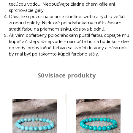
tečúcou vodou. Nepoužívajte žiadne chemikálie ani
sprchovacie gély.
Dávajte si pozor na priame slnečné svetlo a rýchlu veľkú
zmenu teploty. Niektoré polodrahokamy môžu časom
stratiť farbu na priamom slnku, doslova blednú.
Ak vám dofarbený polodrahokam pustil farbu, doprajte mu
kúpeľ v čistej vlažnej vode – namočte ho na hodinku – dve
do vody, prebytočné farbivo sa uvoľní do vody a náramok
by mal byť po takomto kúpeli farebne stály.
Súvisiace produkty