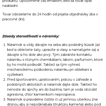
produktu. Upozorníme vás emailom, keď sa tovar opäť
naskladní.
Tovar odosielame do 24 hodín od prijatia objednávky (iba v
pracovné dni).
Zásady starostlivosti o náramky:
Náramok si vždy dávajte na seba ako posledný kúsok (až
keď si oblečiete šaty, upravíte si vlasy a namaľujete sa) a
dávajte si ho dole ako prvý. Tým zabránite kontaktu
náramku s rôznymi chemikáliami, lakom, parfumom, ktoré
by ho mohli poškodiť. Taktiež sa tým vyhneš
mechanickému poškodeniu náramku pri obliekaní a
vyzliekaní.
Pred športovaním, upratovaním, prácou v záhrade a
podobných aktivitách si náramok dajte dole. Taktiež ho
nenoste do sprchy ani do bazéna, tam je voda obzvášť
agresívna, chloŕ kamienkom neprospieva.
Náramok si pravidelne čistite či už jemnou utierkou (nie
drsnou aby si nepoškriabala štruktúru kameňa) alebo pod