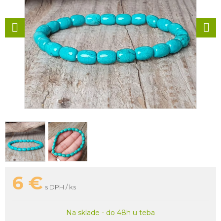
6
€
s DPH / ks
Na sklade - do 48h u teba