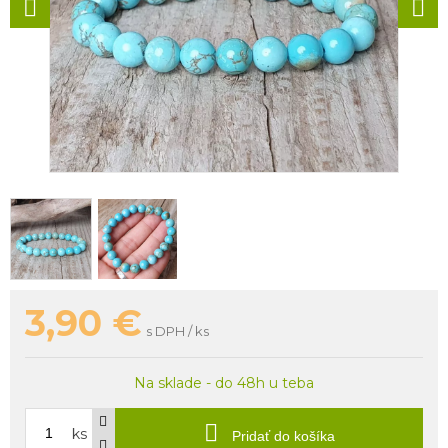
3,90
€
s DPH / ks
Na sklade - do 48h u teba
ks
Pridať do košíka