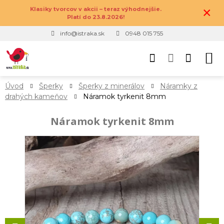
×
Klasiky tvorcov v akcii – teraz výhodnejšie.
Platí do 23.8.2026!
info@istraka.sk
0948 015 755
Úvod
Šperky
Šperky z minerálov
Náramky z
drahých kameňov
Náramok tyrkenit 8mm
Náramok tyrkenit 8mm