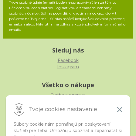
Tvoje osobné údaje (email) budeme spracovávať len za týmto
účelom v súlade s platnou legislatívou a zásadami ochrany
osobných údajov. Súhlas potvrdíš kliknutím na odkaz, ktorý ti
pošleme na Tvoj email. Súhlas môžeš kedykoľvek odvolať písomne,
emailom alebo kliknutím na odkaz z ktoréhokoľvek informačného
emailu.
Sleduj nás
Facebook
Instagram
Všetko o nákupe
Platba a doprava
Reklamácia, výmena, vrátenie
Obchodné podmienky
Tvoje cookies nastavenie
Ochrana osobných údajov
Súbory cookie nám pomáhajú pri poskytovaní
služieb pre Teba. Umožňujú spoznať a zapamätať si
iStraka