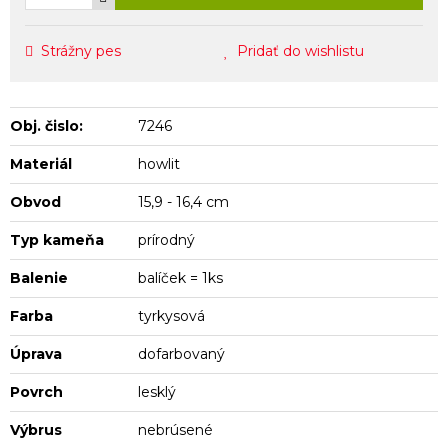
Strážny pes
Pridať do wishlistu
Obj. čislo:
7246
Materiál
howlit
Obvod
15,9 - 16,4 cm
Typ kameňa
prírodný
Balenie
balíček = 1ks
Farba
tyrkysová
Úprava
dofarbovaný
Povrch
lesklý
Výbrus
nebrúsené