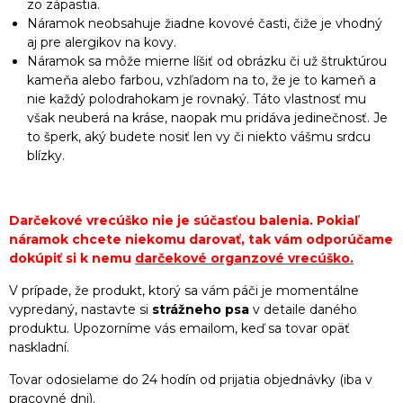
zo zápästia.
Náramok neobsahuje žiadne kovové časti, čiže je vhodný
aj pre alergikov na kovy.
Náramok sa môže mierne líšiť od obrázku či už štruktúrou
kameňa alebo farbou, vzhľadom na to, že je to kameň a
nie každý polodrahokam je rovnaký. Táto vlastnosť mu
však neuberá na kráse, naopak mu pridáva jedinečnosť. Je
to šperk, aký budete nosiť len vy či niekto vášmu srdcu
blízky.
Darčekové vrecúško nie je súčasťou balenia. Pokiaľ
náramok chcete niekomu darovať, tak vám odporúčame
dokúpiť si k nemu
darčekové organzové vrecúško
.
V prípade, že produkt, ktorý sa vám páči je momentálne
vypredaný, nastavte si
strážneho psa
v detaile daného
produktu. Upozorníme vás emailom, keď sa tovar opäť
naskladní.
Tovar odosielame do 24 hodín od prijatia objednávky (iba v
pracovné dni).