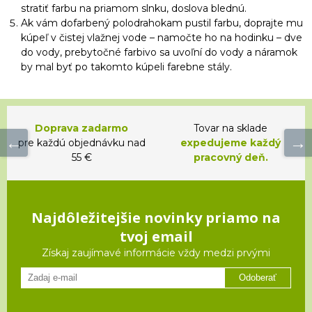
stratiť farbu na priamom slnku, doslova blednú.
Ak vám dofarbený polodrahokam pustil farbu, doprajte mu
kúpeľ v čistej vlažnej vode – namočte ho na hodinku – dve
do vody, prebytočné farbivo sa uvoľní do vody a náramok
by mal byť po takomto kúpeli farebne stály.
Doprava zadarmo
Tovar na sklade
pre každú objednávku nad
expedujeme každý
55 €
pracovný deň.
Najdôležitejšie novinky priamo na
tvoj email
Získaj zaujímavé informácie vždy medzi prvými
Odoberať