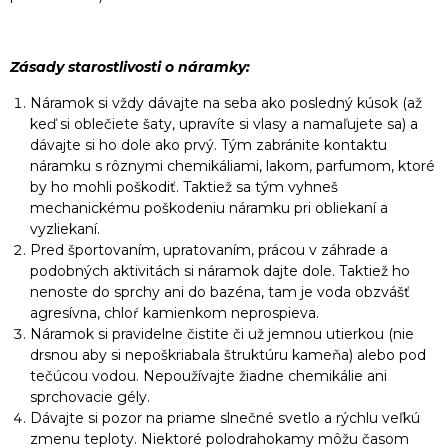
Zásady starostlivosti o náramky:
Náramok si vždy dávajte na seba ako posledný kúsok (až
keď si oblečiete šaty, upravíte si vlasy a namaľujete sa) a
dávajte si ho dole ako prvý. Tým zabránite kontaktu
náramku s rôznymi chemikáliami, lakom, parfumom, ktoré
by ho mohli poškodiť. Taktiež sa tým vyhneš
mechanickému poškodeniu náramku pri obliekaní a
vyzliekaní.
Pred športovaním, upratovaním, prácou v záhrade a
podobných aktivitách si náramok dajte dole. Taktiež ho
nenoste do sprchy ani do bazéna, tam je voda obzvášť
agresívna, chloŕ kamienkom neprospieva.
Náramok si pravidelne čistite či už jemnou utierkou (nie
drsnou aby si nepoškriabala štruktúru kameňa) alebo pod
tečúcou vodou. Nepoužívajte žiadne chemikálie ani
sprchovacie gély.
Dávajte si pozor na priame slnečné svetlo a rýchlu veľkú
zmenu teploty. Niektoré polodrahokamy môžu časom