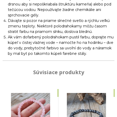
drsnou aby si nepoškriabala štruktúru kameňa) alebo pod
tečúcou vodou. Nepoužívajte žiadne chemikálie ani
sprchovacie gély.
Dávajte si pozor na priame slnečné svetlo a rýchlu veľkú
zmenu teploty. Niektoré polodrahokamy môžu časom
stratiť farbu na priamom slnku, doslova blednú.
Ak vám dofarbený polodrahokam pustil farbu, doprajte mu
kúpeľ v čistej vlažnej vode – namočte ho na hodinku – dve
do vody, prebytočné farbivo sa uvoľní do vody a náramok
by mal byť po takomto kúpeli farebne stály.
Súvisiace produkty