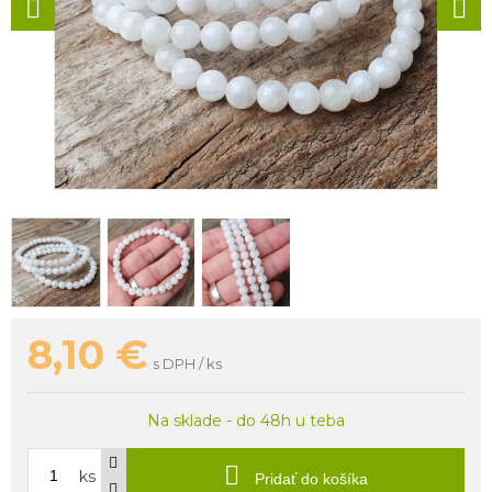
8,10
€
s DPH / ks
Na sklade - do 48h u teba
ks
Pridať do košíka