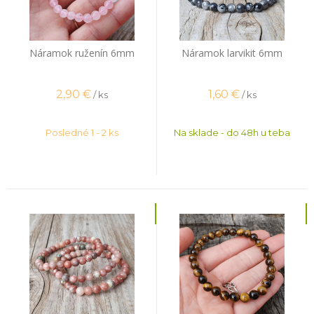
Náramok ruženín 6mm
Náramok larvikit 6mm
2,90
€
1,60
€
/ ks
/ ks
Posledné 1 - 2 ks
Na sklade - do 48h u teba