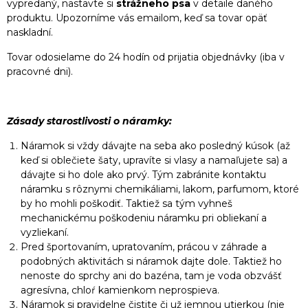
vypredaný, nastavte si
strážneho psa
v detaile daného
produktu. Upozorníme vás emailom, keď sa tovar opäť
naskladní.
Tovar odosielame do 24 hodín od prijatia objednávky (iba v
pracovné dni).
Zásady starostlivosti o náramky:
Náramok si vždy dávajte na seba ako posledný kúsok (až
keď si oblečiete šaty, upravíte si vlasy a namaľujete sa) a
dávajte si ho dole ako prvý. Tým zabránite kontaktu
náramku s rôznymi chemikáliami, lakom, parfumom, ktoré
by ho mohli poškodiť. Taktiež sa tým vyhneš
mechanickému poškodeniu náramku pri obliekaní a
vyzliekaní.
Pred športovaním, upratovaním, prácou v záhrade a
podobných aktivitách si náramok dajte dole. Taktiež ho
nenoste do sprchy ani do bazéna, tam je voda obzvášť
agresívna, chloŕ kamienkom neprospieva.
Náramok si pravidelne čistite či už jemnou utierkou (nie