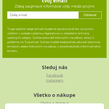
tvoj email
Získaj zaujímavé informácie vždy medzi prvými
Odoberať
Tvoje osobné údaje (email) budeme spracovávať len za týmto
účelom v súlade s platnou legislatívou a zásadami ochrany
osobných údajov. Súhlas potvrdíš kliknutím na odkaz, ktorý ti
pošleme na Tvoj email. Súhlas môžeš kedykoľvek odvolať písomne,
emailom alebo kliknutím na odkaz z ktoréhokoľvek informačného
emailu.
Sleduj nás
Facebook
Instagram
Všetko o nákupe
Platba a doprava
Reklamácia, výmena, vrátenie