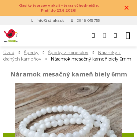
×
Klasiky tvorcov v akcii – teraz výhodnejšie.
Platí do 23.8.2026!
info@istraka.sk
0948 015 755
Úvod
Šperky
Šperky z minerálov
Náramky z
drahých kameňov
Náramok mesačný kameň biely 6mm
Náramok mesačný kameň biely 6mm