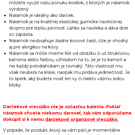
môžete využiť našu ponuku korálok, z ktorých je náramok
vyrobený.
Náramok je ideálny ako darček.
Náramok je na kvalitnej elastickej gumičke navlečenej
dvojmo pre lepšiu pevnosť. Ľahko sa navlieka a dáva dole
zo zápästia.
Náramok neobsahuje žiadne kovové časti, čiže je vhodný
aj pre alergikov na kovy.
Náramok sa môže mierne líšiť od obrázku či už štruktúrou
kameňa alebo farbou, vzhľadom na to, že je to kameň a
nie každý polodrahokam je rovnaký. Táto vlastnosť mu
však neuberá na kráse, naopak mu pridáva jedinečnosť. Je
to šperk, aký budete nosiť len vy či niekto vášmu srdcu
blízky.
Darčekové vrecúško nie je súčasťou balenia. Pokiaľ
náramok chcete niekomu darovať, tak vám odporúčame
dokúpiť si k nemu
darčekové organzové vrecúško
.
V prípade, že produkt, ktorý sa vám páči je momentálne