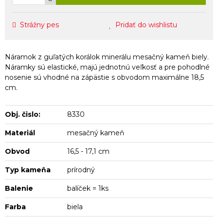
Strážny pes
Pridať do wishlistu
Náramok z guľatých korálok minerálu mesačný kameň biely.
Náramky sú elastické, majú jednotnú veľkosť a pre pohodlné
nosenie sú vhodné na zápästie s obvodom maximálne 18,5
cm.
Obj. čislo:
8330
Materiál
mesačný kameň
Obvod
16,5 - 17,1 cm
Typ kameňa
prírodný
Balenie
balíček = 1ks
Farba
biela